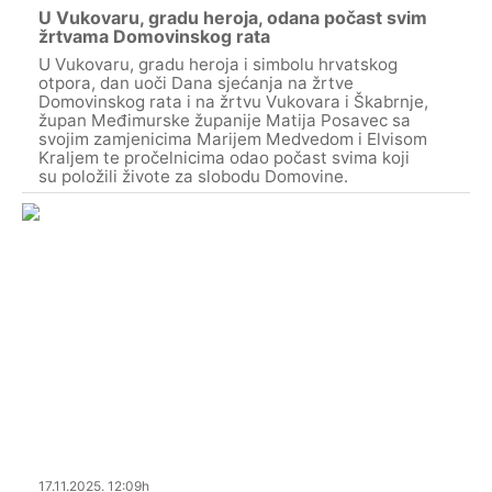
U Vukovaru, gradu heroja, odana počast svim
žrtvama Domovinskog rata
U Vukovaru, gradu heroja i simbolu hrvatskog
otpora, dan uoči Dana sjećanja na žrtve
Domovinskog rata i na žrtvu Vukovara i Škabrnje,
župan Međimurske županije Matija Posavec sa
svojim zamjenicima Marijem Medvedom i Elvisom
Kraljem te pročelnicima odao počast svima koji
su položili živote za slobodu Domovine.
17.11.2025. 12:09h