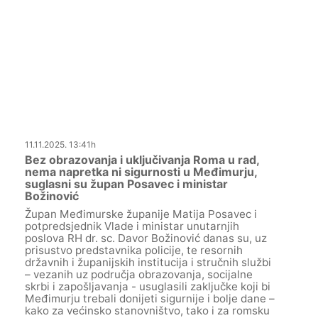
11.11.2025. 13:41h
Bez obrazovanja i uključivanja Roma u rad,
nema napretka ni sigurnosti u Međimurju,
suglasni su župan Posavec i ministar
Božinović
Župan Međimurske županije Matija Posavec i
potpredsjednik Vlade i ministar unutarnjih
poslova RH dr. sc. Davor Božinović danas su, uz
prisustvo predstavnika policije, te resornih
državnih i županijskih institucija i stručnih službi
– vezanih uz područja obrazovanja, socijalne
skrbi i zapošljavanja - usuglasili zaključke koji bi
Međimurju trebali donijeti sigurnije i bolje dane –
kako za većinsko stanovništvo, tako i za romsku