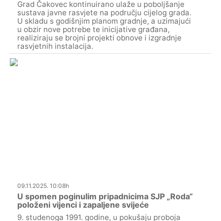
Grad Čakovec kontinuirano ulaže u poboljšanje
sustava javne rasvjete na području cijelog grada.
U skladu s godišnjim planom gradnje, a uzimajući
u obzir nove potrebe te inicijative građana,
realiziraju se brojni projekti obnove i izgradnje
rasvjetnih instalacija.
09.11.2025. 10:08h
U spomen poginulim pripadnicima SJP „Roda“
položeni vijenci i zapaljene svijeće
9. studenoga 1991. godine, u pokušaju proboja