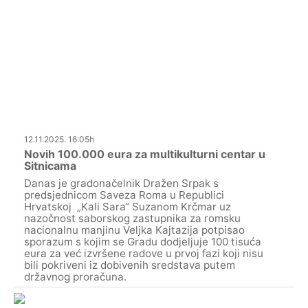
12.11.2025. 16:05h
Novih 100.000 eura za multikulturni centar u
Sitnicama
Danas je gradonačelnik Dražen Srpak s
predsjednicom Saveza Roma u Republici
Hrvatskoj „Kali Sara“ Suzanom Krčmar uz
nazočnost saborskog zastupnika za romsku
nacionalnu manjinu Veljka Kajtazija potpisao
sporazum s kojim se Gradu dodjeljuje 100 tisuća
eura za već izvršene radove u prvoj fazi koji nisu
bili pokriveni iz dobivenih sredstava putem
državnog proračuna.