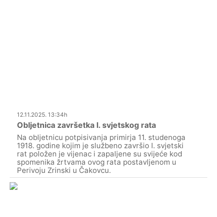
12.11.2025. 13:34h
Obljetnica završetka I. svjetskog rata
Na obljetnicu potpisivanja primirja 11. studenoga
1918. godine kojim je službeno završio I. svjetski
rat položen je vijenac i zapaljene su svijeće kod
spomenika žrtvama ovog rata postavljenom u
Perivoju Zrinski u Čakovcu.