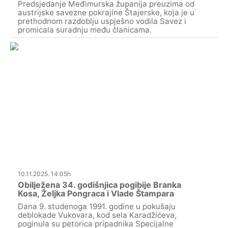
Predsjedanje Međimurska županija preuzima od
austrijske savezne pokrajine Štajerske, koja je u
prethodnom razdoblju uspješno vodila Savez i
promicala suradnju među članicama.
10.11.2025. 14:05h
Obilježena 34. godišnjica pogibije Branka
Kosa, Željka Pongraca i Vlade Štampara
Dana 9. studenoga 1991. godine u pokušaju
deblokade Vukovara, kod sela Karadžićeva,
poginula su petorica pripadnika Specijalne