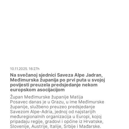
10.11.2025. 16:27h
Na svečanoj sjednici Saveza Alpe Jadran,
Međimurska županija po prvi puta u svojoj
povijesti preuzela predsjedanje nekom
europskom asocijacijom
Župan Međimurske županije Matija
Posavec danas je u Grazu, u ime Međimurske
županije, službeno preuzeo predsjedanje
Savezom Alpe-Adria, jednoj od najstarijih
međuregionalnih organizacija u Europi, kojoj
pripadaju regije, gradovi i općine iz Hrvatske,
Slovenije, Austrije, Italije, Srbije i Mađarske.