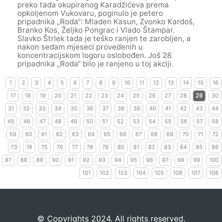
preko tada okupiranog Karadžićeva prema
opkoljenom Vukovaru, poginulo je petero
pripadnika „Roda“: Mladen Kasun, Zvonko Kardoš,
Branko Kos, Željko Pongrac i Vlado Štampar.
Slavko Štrlek tada je teško ranjen te zarobljen, a
nakon sedam mjeseci provedenih u
koncentracijskom logoru oslobođen. Još 28
pripadnika „Roda“ bilo je ranjeno u toj akciji.
1
2
3
4
5
6
7
8
9
10
11
12
13
14
15
16
17
18
19
20
21
22
23
24
25
26
27
28
29
30
31
32
33
34
35
36
37
38
39
40
41
42
43
44
45
46
47
48
49
50
51
52
53
54
55
56
57
58
59
60
61
62
63
64
65
66
67
68
69
70
71
72
73
74
75
76
77
78
79
80
81
82
83
84
85
86
87
88
89
90
91
92
93
94
95
96
97
98
99
100
101
102
103
104
105
106
107
108
©️
Copyrights 2024. All rights reserved.