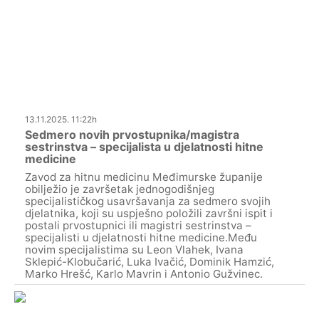
13.11.2025. 11:22h
Sedmero novih prvostupnika/magistra
sestrinstva – specijalista u djelatnosti hitne
medicine
Zavod za hitnu medicinu Međimurske županije
obilježio je završetak jednogodišnjeg
specijalističkog usavršavanja za sedmero svojih
djelatnika, koji su uspješno položili završni ispit i
postali prvostupnici ili magistri sestrinstva –
specijalisti u djelatnosti hitne medicine.Među
novim specijalistima su Leon Vlahek, Ivana
Sklepić-Klobučarić, Luka Ivačić, Dominik Hamzić,
Marko Hrešć, Karlo Mavrin i Antonio Gužvinec.