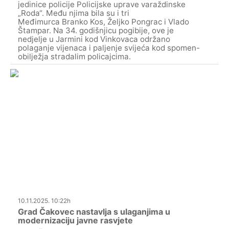
jedinice policije Policijske uprave varaždinske
„Roda“. Među njima bila su i tri
Međimurca Branko Kos, Željko Pongrac i Vlado
Štampar. Na 34. godišnjicu pogibije, ove je
nedjelje u Jarmini kod Vinkovaca održano
polaganje vijenaca i paljenje svijeća kod spomen-
obilježja stradalim policajcima.
10.11.2025. 10:22h
Grad Čakovec nastavlja s ulaganjima u
modernizaciju javne rasvjete