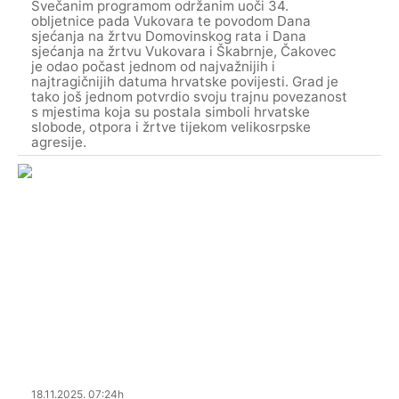
Svečanim programom održanim uoči 34.
obljetnice pada Vukovara te povodom Dana
sjećanja na žrtvu Domovinskog rata i Dana
sjećanja na žrtvu Vukovara i Škabrnje, Čakovec
je odao počast jednom od najvažnijih i
najtragičnijih datuma hrvatske povijesti. Grad je
tako još jednom potvrdio svoju trajnu povezanost
s mjestima koja su postala simboli hrvatske
slobode, otpora i žrtve tijekom velikosrpske
agresije.
18.11.2025. 07:24h