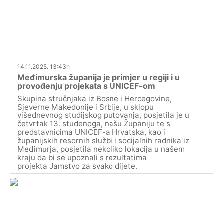
14.11.2025. 13:43h
Međimurska županija je primjer u regiji i u
provođenju projekata s UNICEF-om
Skupina stručnjaka iz Bosne i Hercegovine,
Sjeverne Makedonije i Srbije, u sklopu
višednevnog studijskog putovanja, posjetila je u
četvrtak 13. studenoga, našu Županiju te s
predstavnicima UNICEF-a Hrvatska, kao i
županijskih resornih službi i socijalnih radnika iz
Međimurja, posjetila nekoliko lokacija u našem
kraju da bi se upoznali s rezultatima
projekta Jamstvo za svako dijete.