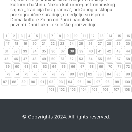
kulturnu baštinu. Nakon kulturno-gastronomskog
sajma „Tradicija bez granica“, održanog u sklopu
prekogranične suradnje, u nedjelju su ispred
Doma kulture Zalan održani i nadaleko
poznati Dani ljuka i ekološke proizvodnje.
1
2
3
4
5
6
7
8
9
10
11
12
13
14
15
16
17
18
19
20
21
22
23
24
25
26
27
28
29
30
31
32
33
34
35
36
37
38
39
40
41
42
43
44
45
46
47
48
49
50
51
52
53
54
55
56
57
58
59
60
61
62
63
64
65
66
67
68
69
70
71
72
73
74
75
76
77
78
79
80
81
82
83
84
85
86
87
88
89
90
91
92
93
94
95
96
97
98
99
100
101
102
103
104
105
106
107
108
©️
Copyrights 2024. All rights reserved.