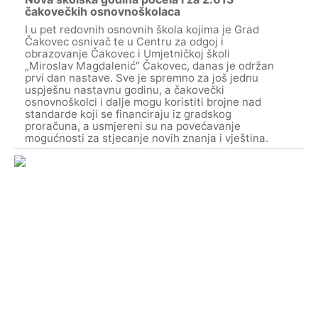
čakovečkih osnovnoškolaca
I u pet redovnih osnovnih škola kojima je Grad
Čakovec osnivač te u Centru za odgoj i
obrazovanje Čakovec i Umjetničkoj školi
„Miroslav Magdalenić“ Čakovec, danas je održan
prvi dan nastave. Sve je spremno za još jednu
uspješnu nastavnu godinu, a čakovečki
osnovnoškolci i dalje mogu koristiti brojne nad
standarde koji se financiraju iz gradskog
proračuna, a usmjereni su na povećavanje
mogućnosti za stjecanje novih znanja i vještina.