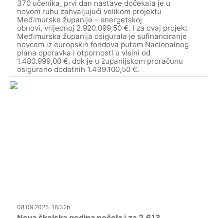
370 učenika, prvi dan nastave dočekala je u
novom ruhu zahvaljujući velikom projektu
Međimurske županije – energetskoj
obnovi, vrijednoj 2.920.099,50 €. I za ovaj projekt
Međimurska županija osigurala je sufinanciranje
novcem iz europskih fondova putem Nacionalnog
plana oporavka i otpornosti u visini od
1.480.999,00 €, dok je u županijskom proračunu
osigurano dodatnih 1.439.100,50 €.
08.09.2025. 16:32h
Nova školska godina počela i za 2.613