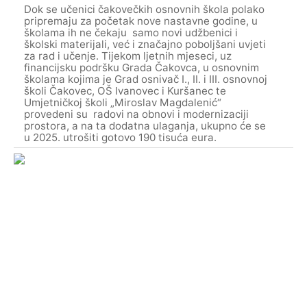
Dok se učenici čakovečkih osnovnih škola polako
pripremaju za početak nove nastavne godine, u
školama ih ne čekaju samo novi udžbenici i
školski materijali, već i značajno poboljšani uvjeti
za rad i učenje. Tijekom ljetnih mjeseci, uz
financijsku podršku Grada Čakovca, u osnovnim
školama kojima je Grad osnivač I., II. i III. osnovnoj
školi Čakovec, OŠ Ivanovec i Kuršanec te
Umjetničkoj školi „Miroslav Magdalenić“
provedeni su radovi na obnovi i modernizaciji
prostora, a na ta dodatna ulaganja, ukupno će se
u 2025. utrošiti gotovo 190 tisuća eura.