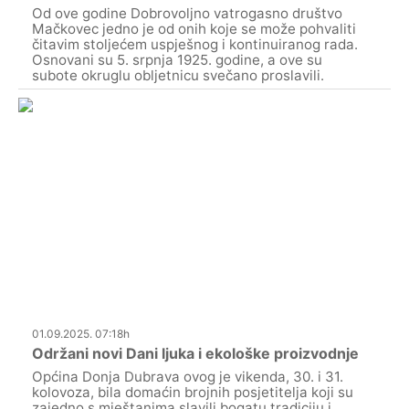
Od ove godine Dobrovoljno vatrogasno društvo
Mačkovec jedno je od onih koje se može pohvaliti
čitavim stoljećem uspješnog i kontinuiranog rada.
Osnovani su 5. srpnja 1925. godine, a ove su
subote okruglu obljetnicu svečano proslavili.
01.09.2025. 07:18h
Održani novi Dani ljuka i ekološke proizvodnje
Općina Donja Dubrava ovog je vikenda, 30. i 31.
kolovoza, bila domaćin brojnih posjetitelja koji su
zajedno s mještanima slavili bogatu tradiciju i