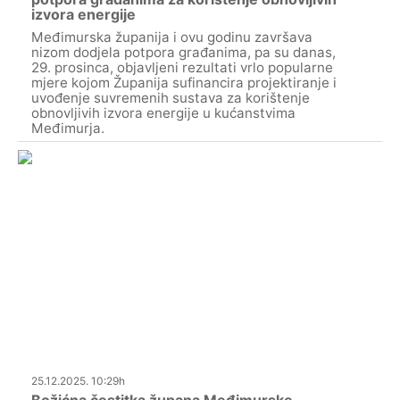
izvora energije
Međimurska županija i ovu godinu završava
nizom dodjela potpora građanima, pa su danas,
29. prosinca, objavljeni rezultati vrlo popularne
mjere kojom Županija sufinancira projektiranje i
uvođenje suvremenih sustava za korištenje
obnovljivih izvora energije u kućanstvima
Međimurja.
25.12.2025. 10:29h
Božićna čestitka župana Međimurske