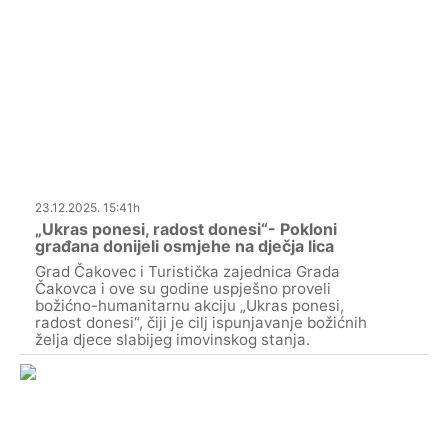
23.12.2025. 15:41h
„Ukras ponesi, radost donesi“- Pokloni
građana donijeli osmjehe na dječja lica
Grad Čakovec i Turistička zajednica Grada
Čakovca i ove su godine uspješno proveli
božićno-humanitarnu akciju „Ukras ponesi,
radost donesi“, čiji je cilj ispunjavanje božićnih
želja djece slabijeg imovinskog stanja.