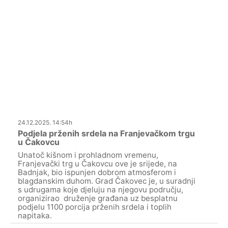
24.12.2025. 14:54h
Podjela prženih srdela na Franjevačkom trgu
u Čakovcu
Unatoč kišnom i prohladnom vremenu,
Franjevački trg u Čakovcu ove je srijede, na
Badnjak, bio ispunjen dobrom atmosferom i
blagdanskim duhom. Grad Čakovec je, u suradnji
s udrugama koje djeluju na njegovu području,
organizirao druženje građana uz besplatnu
podjelu 1100 porcija prženih srdela i toplih
napitaka.