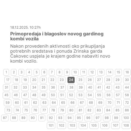
18.12.2025. 10:27h
Primopredaja i blagoslov novog gardinog
kombi vozila
Nakon provedenih aktivnosti oko prikupljanja
potrebnih sredstava i ponuda Zrinska garda
Čakovec uspjela je krajem godine nabaviti novo
kombi vozilo.
1
2
3
4
5
6
7
8
9
10
11
12
13
14
15
16
17
18
19
20
21
22
23
24
25
26
27
28
29
30
31
32
33
34
35
36
37
38
39
40
41
42
43
44
45
46
47
48
49
50
51
52
53
54
55
56
57
58
59
60
61
62
63
64
65
66
67
68
69
70
71
72
73
74
75
76
77
78
79
80
81
82
83
84
85
86
87
88
89
90
91
92
93
94
95
96
97
98
99
100
101
102
103
104
105
106
107
108