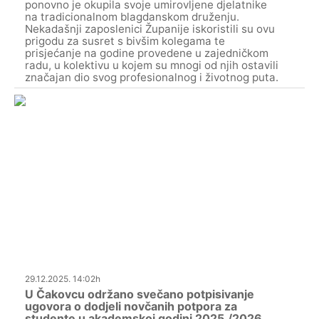
ponovno je okupila svoje umirovljene djelatnike
na tradicionalnom blagdanskom druženju.
Nekadašnji zaposlenici Županije iskoristili su ovu
prigodu za susret s bivšim kolegama te
prisjećanje na godine provedene u zajedničkom
radu, u kolektivu u kojem su mnogi od njih ostavili
značajan dio svog profesionalnog i životnog puta.
29.12.2025. 14:02h
U Čakovcu održano svečano potpisivanje
ugovora o dodjeli novčanih potpora za
studente u akademskoj godini 2025./2026.