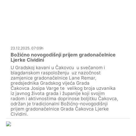
23.12.2025. 07:09h
Božićno novogodišnji prijem gradonačelnice
Ljerke Cividini
U Gradskoj kavani u Čakovcu u svečanom i
blagdanskom raspoloženju uz nazočnost
zamjenice gradonačelnice Lane Remar,
predsjednika Gradskog vijeća Grada
Čakovca Josipa Varge te velikog broja uzvanika
iz javnog života grada i županije koji svojim
radom i aktivnostima doprinose boljitku Čakovca,
održan je tradicionalni Božićno-novogodišnji
prijem gradonačelnice Grada Čakovca Ljerke
Cividini.