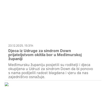
23.12.2025. 15:31h
Djeca iz Udruge za sindrom Down
prijateljstvom okitila bor u Međimurskoj
županiji
Međimursku županiju posjetili su roditelji i djeca
okupljena u Udruzi za sindrom Down da bi ponovo
s nama podijelili radost blagdana i vjeru da nas
zajedništvo osnažuje.