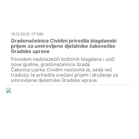
19.12.2025. 07:56h
Gradonačelnica Cividini priredila blagdanski
prijem za umirovljene djelatnike čakovečke
Gradske uprave
Povodom nadolazećih božićnih blagdana i uoči
nove godine, gradonačelnica Grada
Čakovca Ljerka Cividini nastavila je, sada već
tradiciju te priredila svečani prijem i druženje za
umirovljene djelatnike Gradske uprave.