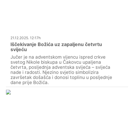
21.12.2025. 12:17h
Iščekivanje Božića uz zapaljenu četvrtu
svijeću
Jučer je na adventskom vijencu ispred crkve
svetog Nikole biskupa u Čakovcu upaljena
četvrta, posljednja adventska svijeća – svijeća
nade i radosti. Njezino svjetlo simbolizira
završetak došašća i donosi toplinu u posljednje
dane prije Božića.