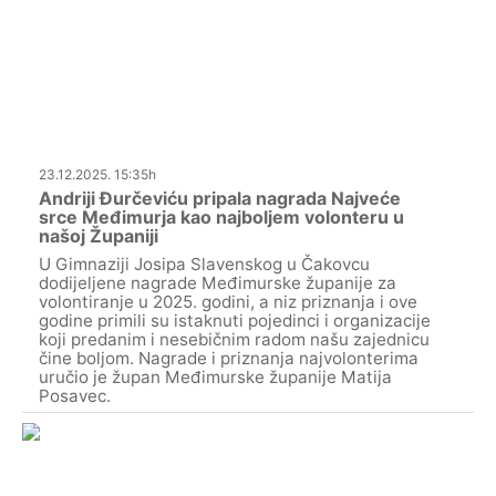
23.12.2025. 15:35h
Andriji Đurčeviću pripala nagrada Najveće
srce Međimurja kao najboljem volonteru u
našoj Županiji
U Gimnaziji Josipa Slavenskog u Čakovcu
dodijeljene nagrade Međimurske županije za
volontiranje u 2025. godini, a niz priznanja i ove
godine primili su istaknuti pojedinci i organizacije
koji predanim i nesebičnim radom našu zajednicu
čine boljom. Nagrade i priznanja najvolonterima
uručio je župan Međimurske županije Matija
Posavec.