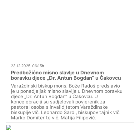
23.12.2025. 06:15h
Predbožićno misno slavlje u Dnevnom
boravku djece „Dr. Antun Bogdan“ u Čakovcu
Varaždinski biskup mons. Bože Radoš predslavio
je u ponedjeljak misno slavlje u Dnevnom boravku
djece „Dr. Antun Bogdan“ u Čakovcu. U
koncelebraciji su sudjelovali povjerenik za
pastoral osoba s invaliditetom Varaždinske
biskupije vlč. Leonardo Šardi, biskupov tajnik vlč.
Marko Domiter te vlč. Matija Filipović.