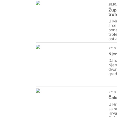
28.10
Župa
trof
U Me
srce
pone
trof
ostv
27.10
Njem
Dana
Njem
dvor
grad
27.10
Čako
U Hr
sa s
Hrva