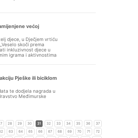
amijenjene većoj
lj djece, u Dječjem vrtiću
 „Veselo skoči prema
ati inkluzivnost djece u
nim igrama i aktivnostima
iju Pješke ili biciklom
data te dodjela nagrada u
zdravstvo Međimurske
27
28
29
30
31
32
33
34
35
36
37
62
63
64
65
66
67
68
69
70
71
72