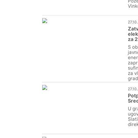
Pože
Vink
27.10
Zatv
elek
za 2
S ob
javn
ener
zapr
sufi
za v
grad
27.10
Potp
Sre
U gr
ugov
Slat
dire