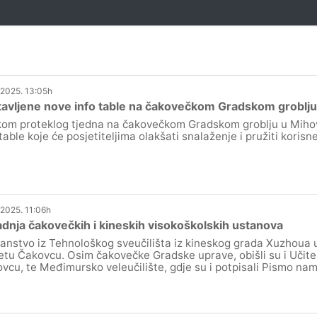
.2025. 13:05h
avljene nove info table na čakovečkom Gradskom groblju
kom proteklog tjedna na čakovečkom Gradskom groblju u Mihov
 table koje će posjetiteljima olakšati snalaženje i pružiti korisn
.2025. 11:06h
dnja čakovečkih i kineskih visokoškolskih ustanova
lanstvo iz Tehnološkog sveučilišta iz kineskog grada Xuzhoua u
etu Čakovcu. Osim čakovečke Gradske uprave, obišli su i Učitel
vcu, te Međimursko veleučilište, gdje su i potpisali Pismo namj