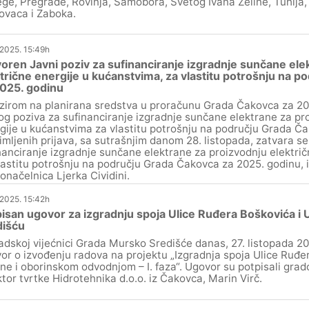
ge, Pregrade, Rovinja, Samobora, Svetog Ivana Zeline, Tuhlja, 
ovaca i Zaboka.
.2025. 15:49h
oren Javni poziv za sufinanciranje izgradnje sunčane ele
trične energije u kućanstvima, za vlastitu potrošnju na 
025. godinu
zirom na planirana sredstva u proračunu Grada Čakovca za 20
og poziva za sufinanciranje izgradnje sunčane elektrane za pro
gije u kućanstvima za vlastitu potrošnju na području Grada Ča
imljenih prijava, sa sutrašnjim danom 28. listopada, zatvara se
nanciranje izgradnje sunčane elektrane za proizvodnju elektri
lastitu potrošnju na području Grada Čakovca za 2025. godinu, iz
onačelnica Ljerka Cividini.
.2025. 15:42h
isan ugovor za izgradnju spoja Ulice Ruđera Boškovića i 
dišću
adskoj vijećnici Grada Mursko Središće danas, 27. listopada 20
or o izvođenju radova na projektu „Izgradnja spoja Ulice Ruđe
ine i oborinskom odvodnjom – I. faza“. Ugovor su potpisali gra
ktor tvrtke Hidrotehnika d.o.o. iz Čakovca, Marin Virč.