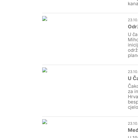
kana
23.10
Održ
U ča
Miho
inic
održ
plan
23.10
U Ča
Čako
za i
Hrva
besp
cjel
23.10
Međi
U 19