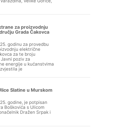
Varaždina, Velike Gorice,
ktrane za proizvodnju
području Grada Čakovca
25. godinu za provedbu
izvodnju električne
kovca za te broju
 Javni poziv za
čne energije u kućanstvima
vjestila je
Ulice Slatine u Murskom
25. godine, je potpisan
ra Boškovića s Ulicom
donačelnik Dražen Srpak i