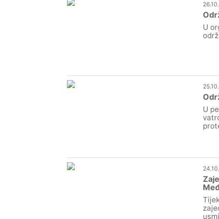
26.10
Održ
U or
održ
25.10
Održ
U pe
vatr
prot
24.10
Zaje
Međ
Tije
zaje
usmj