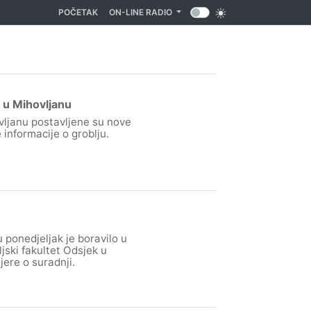
(CURRENT)
POČETAK
ON-LINE RADIO
 u Mihovljanu
ljanu postavljene su nove
e informacije o groblju.
 ponedjeljak je boravilo u
jski fakultet Odsjek u
ere o suradnji.