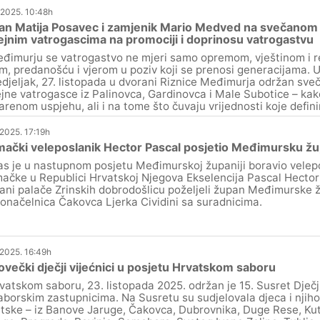
.2025. 10:48h
n Matija Posavec i zamjenik Mario Medved na svečanom p
ejnim vatrogascima na promociji i doprinosu vatrogastvu
đimurju se vatrogastvo ne mjeri samo opremom, vještinom i re
m, predanošću i vjerom u poziv koji se prenosi generacijama. U
djeljak, 27. listopada u dvorani Riznice Međimurja održan sve
ejne vatrogasce iz Palinovca, Gardinovca i Male Subotice – kako
arenom uspjehu, ali i na tome što čuvaju vrijednosti koje defin
.2025. 17:19h
ački veleposlanik Hector Pascal posjetio Međimursku žu
s je u nastupnom posjetu Međimurskoj županiji boravio velep
ačke u Republici Hrvatskoj Njegova Ekselencija Pascal Hector
ani palače Zrinskih dobrodošlicu poželjeli župan Međimurske ž
onačelnica Čakovca Ljerka Cividini sa suradnicima.
.2025. 16:49h
večki dječji vijećnici u posjetu Hrvatskom saboru
vatskom saboru, 23. listopada 2025. održan je 15. Susret Dječji
aborskim zastupnicima. Na Susretu su sudjelovala djeca i njiho
tske – iz Banove Jaruge, Čakovca, Dubrovnika, Duge Rese, Kuti