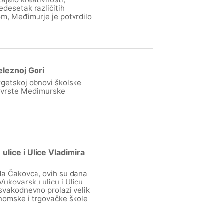
edesetak različitih
om, Međimurje je potvrdilo
leznoj Gori
getskoj obnovi školske
te vrste Međimurske
lice i Ulice Vladimira
ada Čakovca, ovih su dana
Vukovarsku ulicu i Ulicu
 svakodnevno prolazi velik
nomske i trgovačke škole