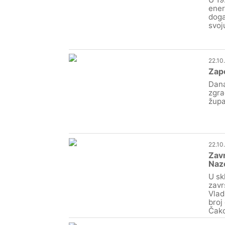
ener
doga
svoj
22.10
Zapo
Dana
zgra
župa
22.10
Zavr
Naz
U sk
zavr
Vlad
broj
Čako