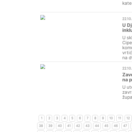
kate
22.10
U Dj
inkl
U sk
Cipe
komu
vrti
na d
22.10
Zavo
na 
U ut
zavr
župa
1
2
3
4
5
6
7
8
9
10
11
12
38
39
40
41
42
43
44
45
46
47