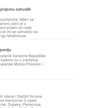
rijemu zahvalili
zultatima. Mjeri se
pravo zato je u
čani prijem za naše
 bi im se zahvalilo na
iraju Međimurje.
paniju
oslanik Savezne Republike
 kojemu su u svečanoj
upanije Matija Posavec i
h vijeća i Dječjih foruma
ve mentorice iz cijele
ne, Osijeka, Pleternice,