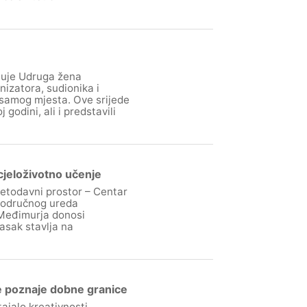
luje Udruga žena
izatora, sudionika i
 samog mjesta. Ove srijede
godini, ali i predstavili
cjeloživotno učenje
jetodavni prostor – Centar
 Područnog ureda
 Međimurja donosi
lasak stavlja na
e poznaje dobne granice
ajalo kreativnosti,