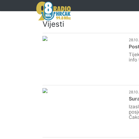
Vijesti
28.10
Post
Tije
info
28.10
Sura
Izas
posj
Čako