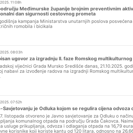
.2025. 11:08h
odručju Međimurske županije brojnim preventivnim aktiv
onalni dan sigurnosti cestovnog prometa
odišnja kampanja Ministarstva unutarnjih poslova posvećena 
tričnih romobila i bicikala
.2025. 08:03h
isan ugovor za izgradnju II. faze Romskog multikulturnog 
adskoj vijećnici Grada Mursko Središće danas, 21.10.2025. godi
oj nabavi za izvođenje radova na izgradnji Romskog multikulturn
.
.2025. 07:52h
-Savjetovanju je Odluka kojom se regulira cijena odvoza
7. listopada otvoreno je Javno savjetovanje za Odluku o način
pljanja komunalnog otpada na području Grada Čakovca. Naime
na usluge prikupljanja, odvoza i odlaganja otpada na 16,79 eur
vne korisnike koji koriste kantu od 120 litara, odnosno na 26,