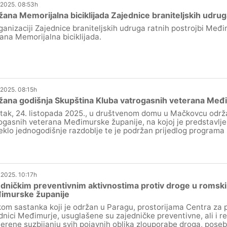
.2025. 08:53h
ana Memorijalna biciklijada Zajednice braniteljskih udr
ganizaciji Zajednice braniteljskih udruga ratnih postrojbi Međi
ana Memorijalna biciklijada.
.2025. 08:15h
ana godišnja Skupština Kluba vatrogasnih veterana Međ
tak, 24. listopada 2025., u društvenom domu u Mačkovcu održa
ogasnih veterana Međimurske županije, na kojoj je predstavljen
eklo jednogodišnje razdoblje te je podržan prijedlog programa
.2025. 10:17h
dničkim preventivnim aktivnostima protiv droge u romsk
imurske županije
kom sastanka koji je održan u Paragu, prostorijama Centra za 
dnici Međimurje, usuglašene su zajedničke preventivne, ali i re
erene suzbijanju svih pojavnih oblika zlouporabe droga, posebi