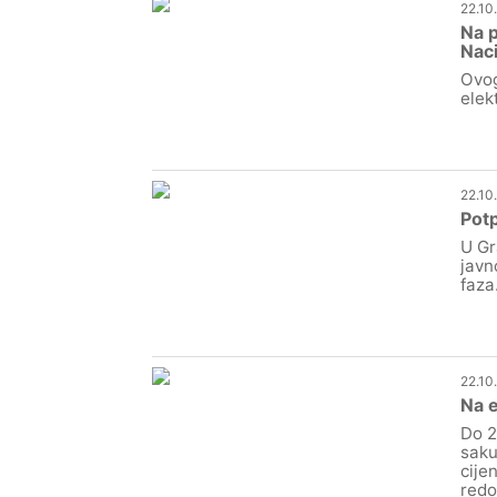
22.10
Na p
Naci
Ovog
elek
22.10
Potp
U Gr
javn
faza
22.10
Na e
Do 2
saku
cije
redo