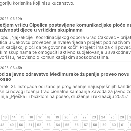
goriju korisnika koji nisu kućanstvo.
.2025. 06:50h
ečjem vrtiću Cipelica postavljene komunikacijske ploče n
uzivnosti djece u vrtićkim skupinama
lopu „Naj-akcije“ Koordinacijskog odbora Grad Čakovec – prijate
lica u Čakovcu proveden je hvalevrijedan projekt pod nazivom
nikacijskoj ploči da te govor ne koči“. Projekt ima za cilj poveć
ćkim skupinama te omogućiti aktivno sudjelovanje u svakodnev
vorištu, neovisno o komunikacijskim sposobnostima.
.2025. 06:45h
d za javno zdravstvo Međimurske županije proveo novu akc
posao
orak, 21. listopada održano je proglašenje najuspješnijih kandi
šnici novog izdanja tradicionalne kampanje Zavoda za javno 
nije „Pješke ili biciklom na posao, druženje i rekreaciju 2025.“
13
14
15
16
17
18
19
20
21
22
23
24
25
26
48
49
50
51
52
53
54
55
56
57
58
59
60
61