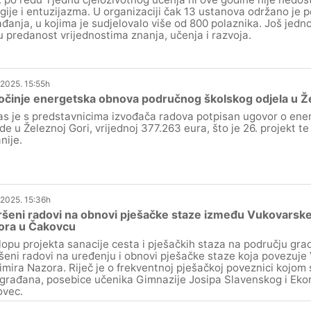
gije i entuzijazma. U organizaciji čak 13 ustanova održano je p
đanja, u kojima je sudjelovalo više od 800 polaznika. Još jedn
u predanost vrijednostima znanja, učenja i razvoja.
.2025. 15:55h
činje energetska obnova područnog školskog odjela u Že
s je s predstavnicima izvođača radova potpisan ugovor o ener
de u Železnoj Gori, vrijednoj 377.263 eura, što je 26. projekt 
nije.
.2025. 15:36h
šeni radovi na obnovi pješačke staze između Vukovarske u
ora u Čakovcu
lopu projekta sanacije cesta i pješačkih staza na području gr
šeni radovi na uređenju i obnovi pješačke staze koja povezuje 
imira Nazora. Riječ je o frekventnoj pješačkoj poveznici kojom
 građana, posebice učenika Gimnazije Josipa Slavenskog i Eko
vec.