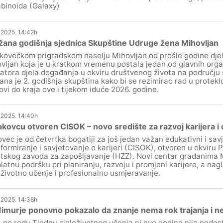
binoida (Galaxy)
.2025. 14:42h
ana godišnja sjednica Skupštine Udruge žena Mihovljan
kovečkom prigradskom naselju Mihovljan od prošle godine dje
vljan koja je u kratkom vremenu postala jedan od glavnih organ
ijatora djela događanja u okviru društvenog života na području
ana je 2. godišnja skupština kako bi se rezimirao rad u protekloj 
ovi do kraja ove i tijekom iduće 2026. godine.
.2025. 14:40h
kovcu otvoren CISOK – novo središte za razvoj karijera i 
vec je od četvrtka bogatiji za još jedan važan edukativni i sav
nformiranje i savjetovanje o karijeri (CISOK), otvoren u okviru
tskog zavoda za zapošljavanje (HZZ). Novi centar građanima
latnu podršku pri planiranju, razvoju i promjeni karijere, a nag
oživotno učenje i profesionalno usmjeravanje.
.2025. 14:38h
murje ponovno pokazalo da znanje nema rok trajanja i n
. po redu Tjednu cjeloživotnog učenja ni ove godine nije nedost