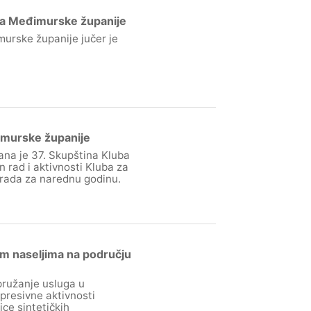
uga Međimurske županije
murske županije jučer je
imurske županije
na je 37. Skupština Kluba
 rad i aktivnosti Kluba za
 rada za narednu godinu.
im naseljima na području
pružanje usluga u
presivne aktivnosti
ce sintetičkih