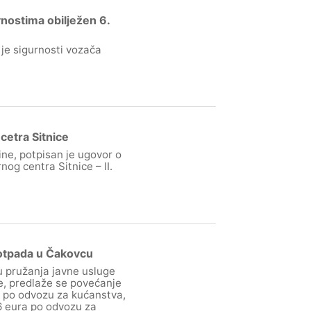
nostima obilježen 6.
je sigurnosti vozača
cetra Sitnice
ne, potpisan je ugovor o
og centra Sitnice – II.
 otpada u Čakovcu
u pružanja javne usluge
, predlaže se povećanje
a po odvozu za kućanstva,
66 eura po odvozu za