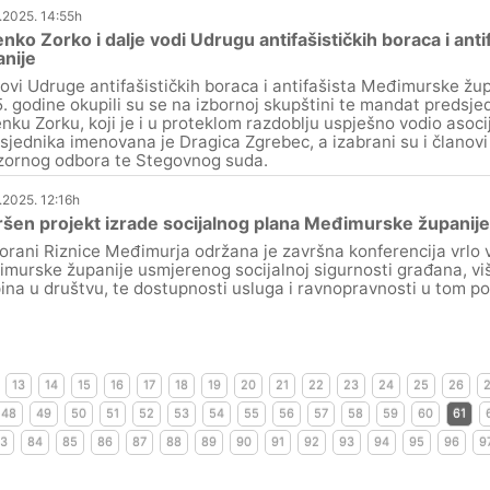
.2025. 14:55h
enko Zorko i dalje vodi Udrugu antifašističkih boraca i an
nije
ovi Udruge antifašističkih boraca i antifašista Međimurske župa
. godine okupili su se na izbornoj skupštini te mandat predsjed
enku Zorku, koji je i u proteklom razdoblju uspješno vodio asoc
sjednika imenovana je Dragica Zgrebec, a izabrani su i članov
ornog odbora te Stegovnog suda.
.2025. 12:16h
šen projekt izrade socijalnog plana Međimurske županije
orani Riznice Međimurja održana je završna konferencija vrlo 
murske županije usmjerenog socijalnoj sigurnosti građana, višoj
ina u društvu, te dostupnosti usluga i ravnopravnosti u tom po
13
14
15
16
17
18
19
20
21
22
23
24
25
26
48
49
50
51
52
53
54
55
56
57
58
59
60
61
3
84
85
86
87
88
89
90
91
92
93
94
95
96
9