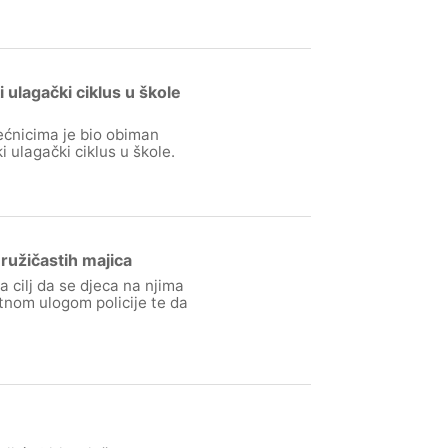
ulagački ciklus u škole
ećnicima je bio obiman
 ulagački ciklus u škole.
ružičastih majica
a cilj da se djeca na njima
tnom ulogom policije te da