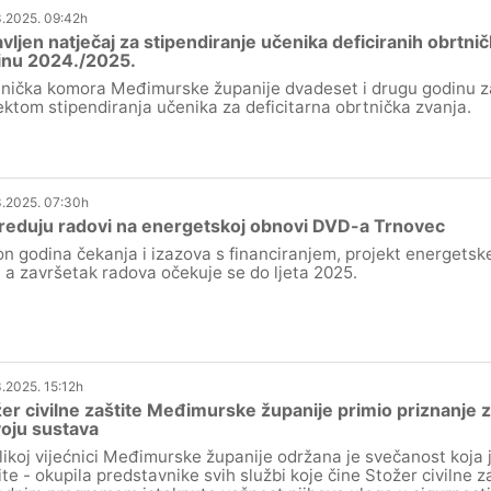
.2025. 09:42h
vljen natječaj za stipendiranje učenika deficiranih obrtnič
inu 2024./2025.
nička komora Međimurske županije dvadeset i drugu godinu z
ektom stipendiranja učenika za deficitarna obrtnička zvanja.
.2025. 07:30h
reduju radovi na energetskoj obnovi DVD-a Trnovec
n godina čekanja i izazova s financiranjem, projekt energets
, a završetak radova očekuje se do ljeta 2025.
.2025. 15:12h
er civilne zaštite Međimurske županije primio priznanje 
oju sustava
likoj vijećnici Međimurske županije održana je svečanost koja
ite - okupila predstavnike svih službi koje čine Stožer civilne 