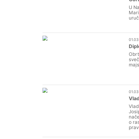
U Na
Mari
uruč
01.03
Dipl
Obrt
sveč
majs
01.03
Vlad
Vlad
Josi
nače
o ra
prav