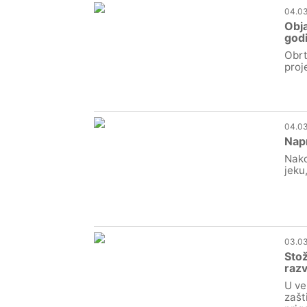
04.03
Obja
god
Obrt
proj
04.03
Nap
Nako
jeku
03.03
Stož
razv
U ve
zašt