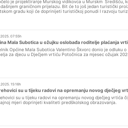
čelo je projektiranje Murskog vidikovca u Murskm Središću, ko
dašnjem graničnom prijelazu. Bit će to još jedan turistički pro
tskom gradu koji će doprinijeti turističkoj ponudi I razvoju turiz
.2025. 07:55h
na Mala Subotica u ožujku oslobađa roditelje plaćanja vrt
lnik Općine Mala Subotica Valentino Škvorc donio je odluku 
telja za djecu u Dječjem vrtiću Potočnica za mjesec ožujak 202
.2025. 15:16h
ehovici su u tijeku radovi na opremanju novog dječjeg vrt
ehovici su u tijeku radovi na opremanju novog dječjeg vrtića č
ajnoj mjeri doprinjeti kvaliteti predškolskog obrazovanja.