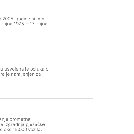
m 2025. godine nizom
 rujna 1975. – 17. rujna
gu usvojena je odluka o
ra je namijenjen za
šanje prometne
je izgradnja pješačke
 oko 15.000 vozila.