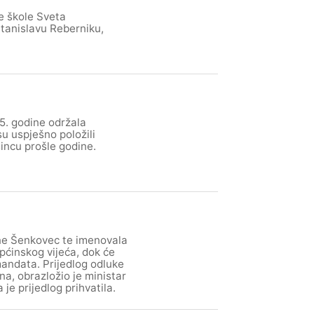
ne škole Sveta
Stanislavu Reberniku,
5. godine održala
u uspješno položili
osincu prošle godine.
ine Šenkovec te imenovala
pćinskog vijeća, dok će
mandata. Prijedlog odluke
na, obrazložio je ministar
je prijedlog prihvatila.