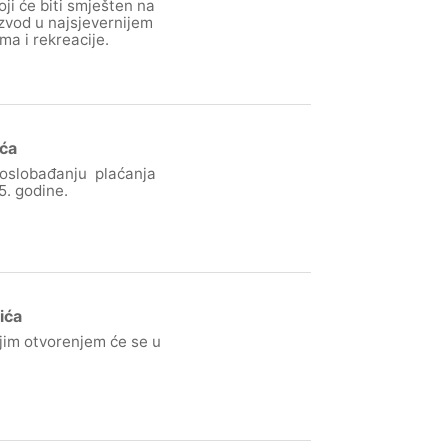
ji će biti smješten na
izvod u najsjevernijem
ma i rekreacije.
ića
o oslobađanju plaćanja
5. godine.
ića
ijim otvorenjem će se u