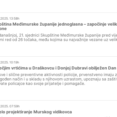
.2025. 13:58h
ština Međimurske županije jednoglasna – započinje veliki 
pne
današnjoj, 21. sjednici Skupštine Međimurske županije pred vij
ni red od 26 točaka, među kojima su najvažnije vezane uz veliki
.2025. 10:19h
ečjim vrtićima u Draškovcu i Donjoj Dubravi obilježen Dan 
ve i slične preventivne aktivnosti policije, prvenstveno imaju z
agođen način i u skladu s njihovom uzrastom, upoznaju sa zašti
vate policajce kao svoje prijatelje i pomagače.
.2025. 07:59h
lo projektiranje Murskog vidikovca