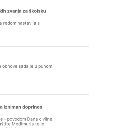
kih zvanja za školsku
a redom nastavlja s
ke obnove sada je u punom
za izniman doprinos
 je - povodom Dana civilne
zaštite Međimurja te je