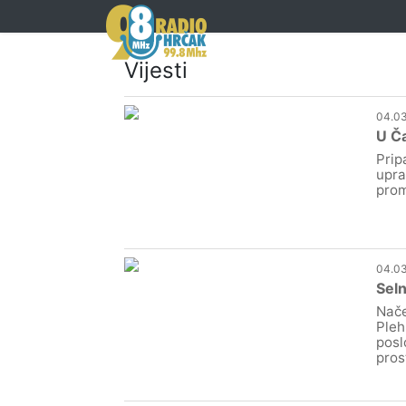
Vijesti
04.03
U Ča
Prip
upra
prom
04.03
Sel
Nače
Pleh
posl
pros