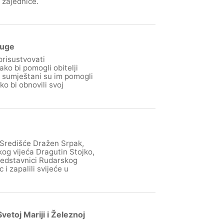
 zajednice.
ruge
prisustvovati
o bi pomogli obitelji
, sumještani su im pomogli
o bi obnovili svoj
Središće Dražen Srpak,
og vijeća Dragutin Stojko,
redstavnici Rudarskog
i zapalili svijeće u
etoj Mariji i Železnoj