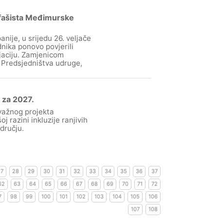
tifašista Međimurske
nije, u srijedu 26. veljače
nika ponovo povjerili
ijaciju. Zamjenicom
i Predsjedništva udruge,
 za 2027.
važnog projekta
 razini inkluzije ranjivih
dručju.
27
28
29
30
31
32
33
34
35
36
37
62
63
64
65
66
67
68
69
70
71
72
7
98
99
100
101
102
103
104
105
106
107
108