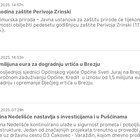
.2025. 14:57h
odina zaštite Perivoja Zrinski
murska priroda – Javna ustanova za zaštitu prirode će tijeko
vnosti obilježiti pedesetu godišnjicu zaštite Perivoja Zrinski (17.
.).
.2025. 14:53h
milijuna eura za dogradnju vrtića u Brezju
osljednjoj sjednici Općinskog vijeće Općine Sveti Juraj na Bre
ročnom zaduživanju Općine. Kredit u iznosu od 1,5 milijuna eu
adnju i opremanje Dječjeg vrtića u Brezju.
.2025. 07:28h
na Nedelišće nastavlja s investicijama i u Pušćinama
na Nedelišće kontinuirano ulaže u sigurnost prometa i pobolj
astrukture. Jedan od značajnijih projekata trenutno u provedbi 
e uz državnu cestu D3 Čakovec - Varaždin, kojom dnevno prođe