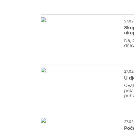
27.02
Skup
uku
Na, 
dnev
27.02
U dj
Ovak
pril
prih
27.02
Poče