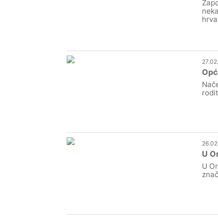
Zapo
neka
hrva
27.02
Opći
Nače
rodi
26.02
U Or
U Or
znač