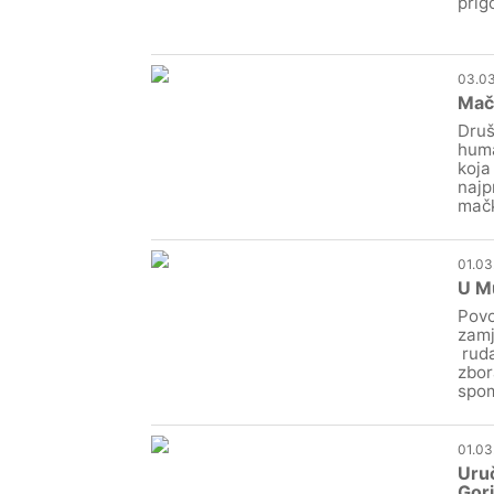
prig
03.03
Mačk
Druš
huma
koja
najp
mačk
01.03
U M
Povo
zamj
ruda
zbor
spom
01.03
Uruč
Gori