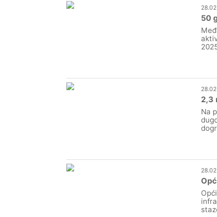
28.02
50 g
Međi
akti
2025
28.02
2,3 
Na p
dugo
dogr
28.02
Opći
Opći
infr
staz