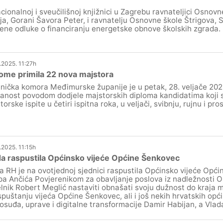
cionalnoj i sveučilišnoj knjižnici u Zagrebu ravnateljici Osnov
ja, Gorani Šavora Peter, i ravnatelju Osnovne škole Štrigova, 
ene odluke o financiranju energetske obnove školskih zgrada.
.2025. 11:27h
ome primila 22 nova majstora
nička komora Međimurske županije je u petak, 28. veljače 202
anost povodom dodjele majstorskih diploma kandidatima koji s
torske ispite u četiri ispitna roka, u veljači, svibnju, rujnu i pr
.2025. 11:15h
a raspustila Općinsko vijeće Općine Šenkovec
a RH je na ovotjednoj sjednici raspustila Općinsko vijeće Opć
pa Ančića Povjerenikom za obavljanje poslova iz nadležnosti O
lnik Robert Meglić nastaviti obnašati svoju dužnost do kraja 
spuštanju vijeća Općine Šenkovec, ali i još nekih hrvatskih opći
osuđa, uprave i digitalne transformacije Damir Habijan, a Vlada 