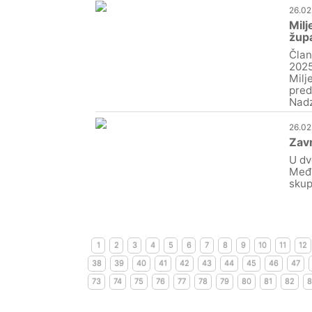
26.02
Milj
župa
Član
2025
Milj
pred
Nadz
26.02
Zavr
U dv
Međi
skup
1
2
3
4
5
6
7
8
9
10
11
12
38
39
40
41
42
43
44
45
46
47
73
74
75
76
77
78
79
80
81
82
8