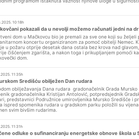
odnim programom istaknuta važnost njihove uloge u sigurnosti
.2025. 10:18h
ovčani pokazali da u nevolji možemo računati jedni na d
tveni dom u Mačkovcu bio je premali za sve one koji su željeli 
nitarnom koncertu organiziranom za pomoć obitelji Nemec. Kak
 je u požaru otprije desetak dana ostala bez krova nad glavom
rije čišćenjem zgarišta, a nakon toga i prikupljanjem pomoći kak
ovečki dom.
.2025. 11:35h
urskom Središću obilježen Dan rudara
dom obilježavanja Dana rudara gradonačelnik Grada Mursko 
enik gradonačelnika Kristijan Antolović, potpredsjednik Gradsk
ri, predstavnici Podružnice umirovljenika Mursko Središće i p
a ispred spomenika rudara u gradskom parku položili su vijenac 
en svim bivšim rudarima.
.2025. 11:31h
ene odluke o sufinanciranju energetske obnove škola u Sv