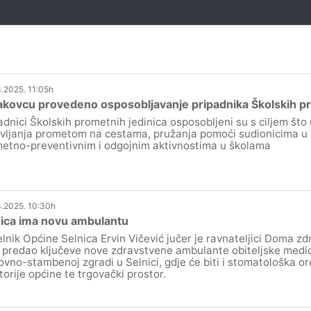
.2025. 11:05h
kovcu provedeno osposobljavanje pripadnika Školskih pr
adnici Školskih prometnih jedinica osposobljeni su s ciljem što 
vljanja prometom na cestama, pružanja pomoći sudionicima u 
etno-preventivnim i odgojnim aktivnostima u školama
.2025. 10:30h
nica ima novu ambulantu
lnik Općine Selnica Ervin Vičević jučer je ravnateljici Doma zdr
 predao ključeve nove zdravstvene ambulante obiteljske medi
ovno-stambenoj zgradi u Selnici, gdje će biti i stomatološka ord
torije općine te trgovački prostor.