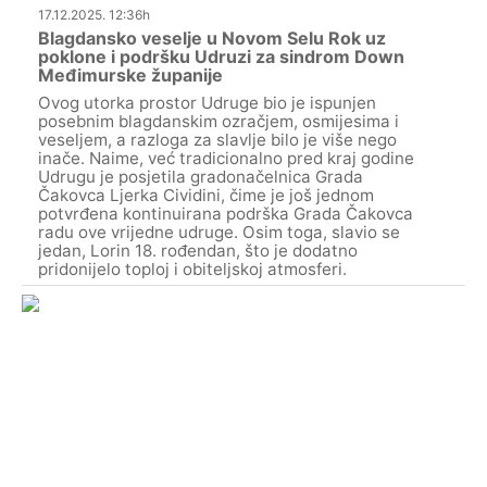
17.12.2025. 12:36h
Blagdansko veselje u Novom Selu Rok uz
poklone i podršku Udruzi za sindrom Down
Međimurske županije
Ovog utorka prostor Udruge bio je ispunjen
posebnim blagdanskim ozračjem, osmijesima i
veseljem, a razloga za slavlje bilo je više nego
inače. Naime, već tradicionalno pred kraj godine
Udrugu je posjetila gradonačelnica Grada
Čakovca Ljerka Cividini, čime je još jednom
potvrđena kontinuirana podrška Grada Čakovca
radu ove vrijedne udruge. Osim toga, slavio se
jedan, Lorin 18. rođendan, što je dodatno
pridonijelo toploj i obiteljskoj atmosferi.