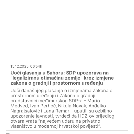
15.12.2025. 06:54h
Uoči glasanja u Saboru: SDP upozorava na
“legaliziranu otimačinu zemlje” kroz izmjene
zakona o gradnji i prostornom uređenju
Uoči današnjeg glasanja o izmjenama Zakona o
prostornom uređenju i Zakona o gradnji,
predstavnici međimurskog SDP-a – Mario
Medved, Ivan Perhoč, Nikola Novak, Anđelko
Nagrajsalović i Lana Remar – uputili su ozbiljno
upozorenje javnosti, tvrdeći da HDZ-ov prijedlog
otvara vrata “najvećem udaru na privatno
vlasništvo u modernoj hrvatskoj povijesti”.