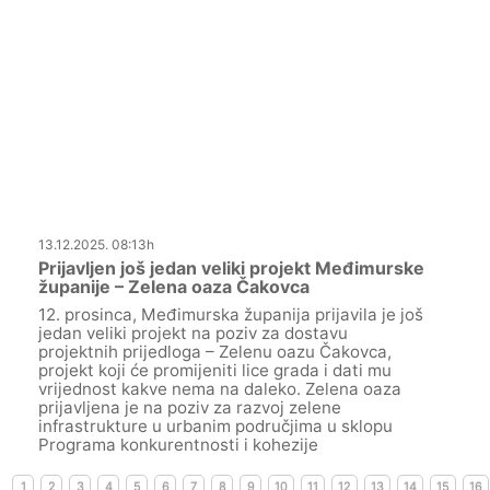
13.12.2025. 08:13h
Prijavljen još jedan veliki projekt Međimurske
županije – Zelena oaza Čakovca
12. prosinca, Međimurska županija prijavila je još
jedan veliki projekt na poziv za dostavu
projektnih prijedloga – Zelenu oazu Čakovca,
projekt koji će promijeniti lice grada i dati mu
vrijednost kakve nema na daleko. Zelena oaza
prijavljena je na poziv za razvoj zelene
infrastrukture u urbanim područjima u sklopu
Programa konkurentnosti i kohezije
1
2
3
4
5
6
7
8
9
10
11
12
13
14
15
16