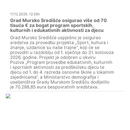
17.12.2025. 12:25h
Grad Mursko Središće osigurao više od 70
tisuća € za bogat program sportskih,
kulturnih i edukativnih aktivnosti za djecu
Grad Mursko Središće uspješno je osigurao
sredstva za provedbu projekta „Sport, kultura i
znanje, uzdanice su naše trajne“, koji će se
provoditi u razdoblju od 1. siječnja do 31. kolovoza
2026. godine. Projekt je odobren u okviru
Poziva „Program provedbe edukativnih, kulturnih
i sportskih aktivnosti za predškolsku djecu te
djecu od 1. do 4. razreda osnovne škole u lokalnim
zajednicama“, a Ministarstvo demografije i
useljeništva Gradu Murskom Središću dodijelilo
je 70.288,85 eura bespovratnih sredstava.