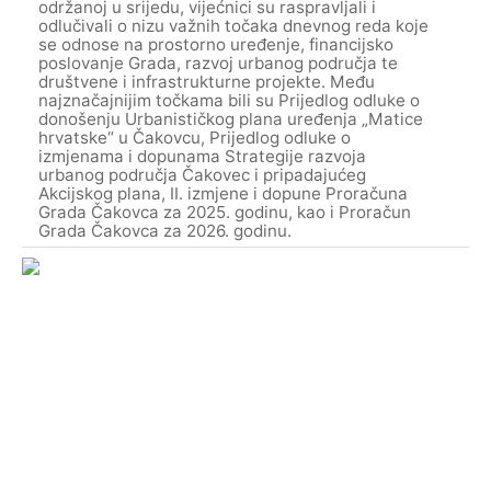
održanoj u srijedu, vijećnici su raspravljali i
odlučivali o nizu važnih točaka dnevnog reda koje
se odnose na prostorno uređenje, financijsko
poslovanje Grada, razvoj urbanog područja te
društvene i infrastrukturne projekte. Među
najznačajnijim točkama bili su Prijedlog odluke o
donošenju Urbanističkog plana uređenja „Matice
hrvatske“ u Čakovcu, Prijedlog odluke o
izmjenama i dopunama Strategije razvoja
urbanog područja Čakovec i pripadajućeg
Akcijskog plana, II. izmjene i dopune Proračuna
Grada Čakovca za 2025. godinu, kao i Proračun
Grada Čakovca za 2026. godinu.