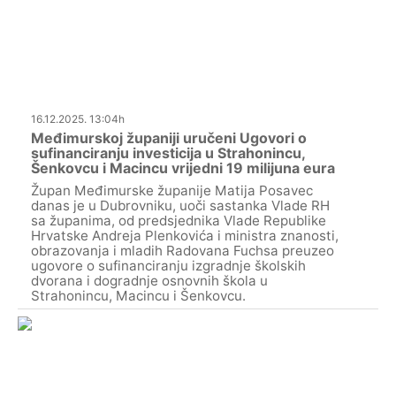
16.12.2025. 13:04h
Međimurskoj županiji uručeni Ugovori o
sufinanciranju investicija u Strahonincu,
Šenkovcu i Macincu vrijedni 19 milijuna eura
Župan Međimurske županije Matija Posavec
danas je u Dubrovniku, uoči sastanka Vlade RH
sa županima, od predsjednika Vlade Republike
Hrvatske Andreja Plenkovića i ministra znanosti,
obrazovanja i mladih Radovana Fuchsa preuzeo
ugovore o sufinanciranju izgradnje školskih
dvorana i dogradnje osnovnih škola u
Strahonincu, Macincu i Šenkovcu.