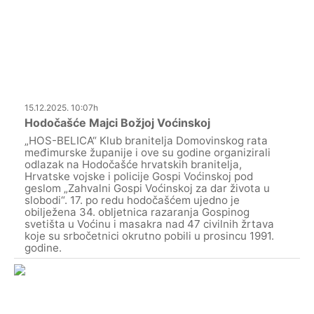
15.12.2025. 10:07h
Hodočašće Majci Božjoj Voćinskoj
„HOS-BELICA“ Klub branitelja Domovinskog rata
međimurske županije i ove su godine organizirali
odlazak na Hodočašće hrvatskih branitelja,
Hrvatske vojske i policije Gospi Voćinskoj pod
geslom „Zahvalni Gospi Voćinskoj za dar života u
slobodi“. 17. po redu hodočašćem ujedno je
obilježena 34. obljetnica razaranja Gospinog
svetišta u Voćinu i masakra nad 47 civilnih žrtava
koje su srbočetnici okrutno pobili u prosincu 1991.
godine.