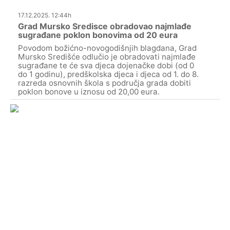
17.12.2025. 12:44h
Grad Mursko Sredisce obradovao najmlađe
sugrađane poklon bonovima od 20 eura
Povodom božićno-novogodišnjih blagdana, Grad
Mursko Središće odlučio je obradovati najmlađe
sugrađane te će sva djeca dojenačke dobi (od 0
do 1 godinu), predškolska djeca i djeca od 1. do 8.
razreda osnovnih škola s područja grada dobiti
poklon bonove u iznosu od 20,00 eura.