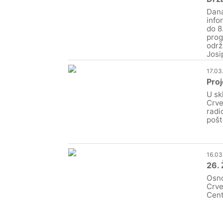
Dana
info
do 8
prog
održ
Josi
17.03
Proj
U sk
Crve
radi
pošt
16.03
26. 
Osno
Crve
Cent