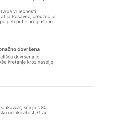
vrda vrijednosti i
atija Posavec, preuzeo je
po peti put – proglašeno
konačno dovršena
elišću dovršena je
še kretanje kroz naselje.
Čakovca”, koji je s 80
sku učinkovitost, Grad