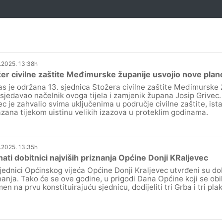
.2025. 13:38h
er civilne zaštite Međimurske županije usvojio nove plan
s je održana 13. sjednica Stožera civilne zaštite Međimurske 
sjedavao načelnik ovoga tijela i zamjenik župana Josip Grivec.
ec je zahvalio svima uključenima u područje civilne zaštite, is
zana tijekom uistinu velikih izazova u proteklim godinama.
.2025. 13:35h
ati dobitnici najviših priznanja Općine Donji KRaljevec
jednici Općinskog vijeća Općine Donji Kraljevec utvrđeni su dob
nanja. Tako će se ove godine, u prigodi Dana Općine koji se obi
en na prvu konstituirajuću sjednicu, dodijeliti tri Grba i tri pl