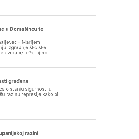
ane u Domašincu te
haljevec – Marijem
ju izgradnje školske
ke dvorane u Gornjem
sti građana
će o stanju sigurnosti u
šu razinu represije kako bi
panijskoj razini