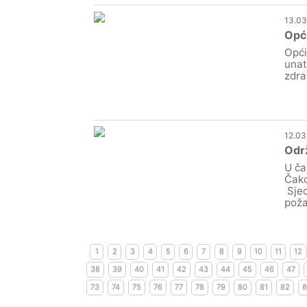
13.03
Opći
Opći
unat
zdra
12.03
Održ
U ča
Čako
Sjed
poža
1
2
3
4
5
6
7
8
9
10
11
12
38
39
40
41
42
43
44
45
46
47
73
74
75
76
77
78
79
80
81
82
8