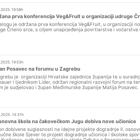
.2025. 19:58h
ana prva konferencija Veg&Fruit u organizaciji udruge Č
elogu je održana prva konferencija Veg&Fruit, u organizaciji 
ge Črleno srce, s ciljem unaprjeđenja povrtlarstva i voćarstva
.2025. 19:53h
an Posavec na forumu u Zagrebu
grebu je organizaciji Hrvatske zajednice županija te u suradn
auer i tjednikom Lider, održan regionalni razvojni forum na te
m je sudjelovao i župan Međimurske županije Matija Posavec.
.2025. 14:31h
Osnovna škola na čakovečkom Jugu dobiva nove učionice
n dobivene suglasnosti na idejne projekte dogradnje II. osno
učne škole Sjever te projekt dogradnje učionica i školske spo
i Kuršanec, ovih dana u Grad je stigla Odluka o financiranju pro