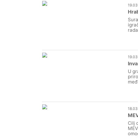
19.03
Hrab
Sura
igra
rada
19.03
Inva
U gr
prir
međi
18.03
MEV 
Cilj
MEV 
omog