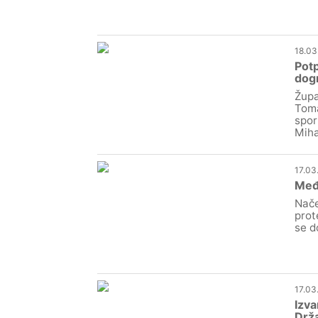
18.03
Potp
dogr
Župa
Toma
spor
Miha
17.03
Međi
Nače
prot
se d
17.03
Izva
Drža