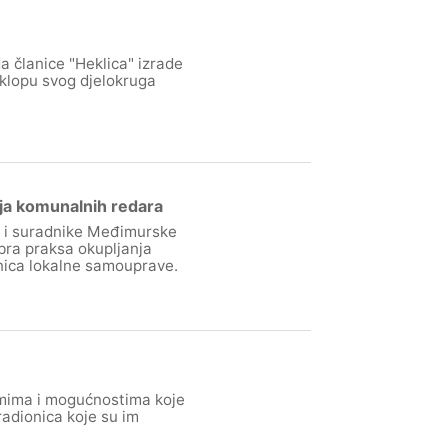
 članice "Heklica" izrade
sklopu svog djelokruga
nja komunalnih redara
e i suradnike Međimurske
bra praksa okupljanja
nica lokalne samouprave.
amima i mogućnostima koje
radionica koje su im