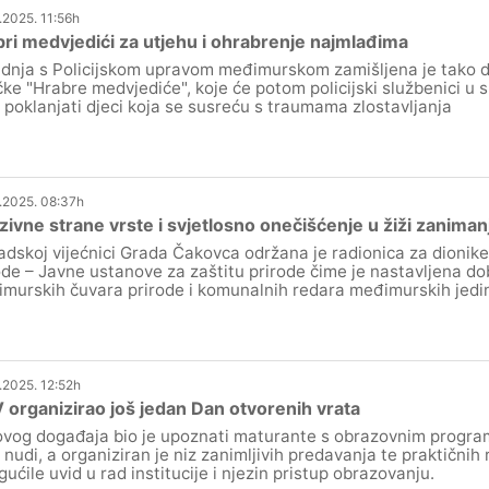
.2025. 11:56h
ri medvjedići za utjehu i ohrabrenje najmlađima
dnja s Policijskom upravom međimurskom zamišljena je tako da
čke "Hrabre medvjediće", koje će potom policijski službenici u 
 poklanjati djeci koja se susreću s traumama zlostavljanja
.2025. 08:37h
zivne strane vrste i svjetlosno onečišćenje u žiži zanima
adskoj vijećnici Grada Čakovca održana je radionica za dionik
ode – Javne ustanove za zaštitu prirode čime je nastavljena do
murskih čuvara prirode i komunalnih redara međimurskih jedi
.2025. 12:52h
organizirao još jedan Dan otvorenih vrata
 ovog događaja bio je upoznati maturante s obrazovnim progr
nudi, a organiziran je niz zanimljivih predavanja te praktičnih 
ućile uvid u rad institucije i njezin pristup obrazovanju.