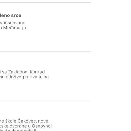
rleno srce
novoosnovane
 u Međimurju.
ji sa Zakladom Konrad
mu održivog turizma, na
vne škole Čakovec, nove
rtske dvorane u Osnovnoj
jekta dogradnje II.