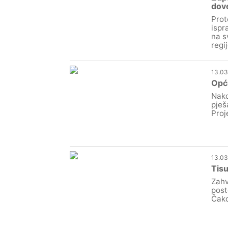
dove
Prot
ispr
na s
regi
13.03
Opći
Nako
pješ
Proj
13.03
Tisu
Zahv
post
Čako