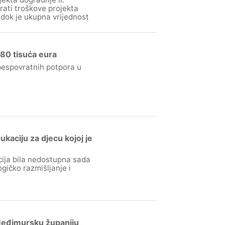
rati troškove projekta
dok je ukupna vrijednost
 80 tisuća eura
bespovratnih potpora u
aciju za djecu kojoj je
cija bila nedostupna sada
gičko razmišljanje i
 Međimursku županiju