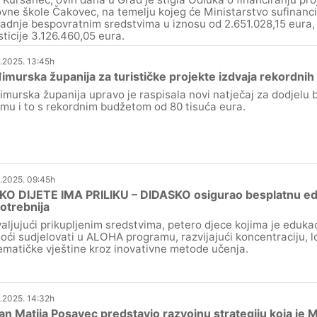
vne škole Čakovec, na temelju kojeg će Ministarstvo sufinanci
adnje bespovratnim sredstvima u iznosu od 2.651.028,15 eura, 
sticije 3.126.460,05 eura.
.2025. 13:45h
murska županija za turističke projekte izdvaja rekordnih
murska županija upravo je raspisala novi natječaj za dodjelu 
zmu i to s rekordnim budžetom od 80 tisuća eura.
.2025. 09:45h
O DIJETE IMA PRILIKU – DIDASKO osigurao besplatnu eduk
otrebnija
aljujući prikupljenim sredstvima, petero djece kojima je eduka
oći sudjelovati u ALOHA programu, razvijajući koncentraciju, lo
matičke vještine kroz inovativne metode učenja.
.2025. 14:32h
n Matija Posavec predstavio razvojnu strategiju koja je