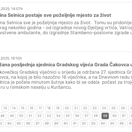
.2025. 14:07h
na Selnica postaje sve poželjnije mjesto za život
na Selnica sve je poželjnije mjesto za život. Tomu su pridonijel
rag nekoliko godina - od izgradnje novog Dječjeg vrtića, Vat
vstvene ambulante, do izgradnje Stambeno-poslovne zgrade u 
.2025. 16:10h
ana posljednja sjednica Gradskog vijeća Grada Čakovca 
kovečkoj Gradskoj vijećnici u srijedu je održana 27. sjednica 
vca, na kojoj je bilo nazočno 16 vijećnika, a na Dnevnom redu n
nica je počela minutom šutnje kako bi se odala počast za troje
ru u romskom naselju u Kuršancu.
13
14
15
16
17
18
19
20
21
22
23
24
25
26
48
49
50
51
52
53
54
55
56
57
58
59
60
61
3
84
85
86
87
88
89
90
91
92
93
94
95
96
9