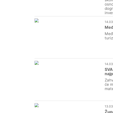
osno
dogr
inve
14.03
Međi
Međi
turi
14.03
SVAK
najp
Zahv
će m
mate
13.03
Župa