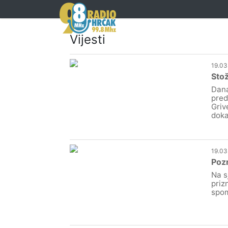
Vijesti
19.03
Stož
Dana
pred
Griv
doka
19.03
Pozn
Na s
priz
spom