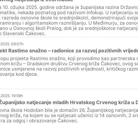
 10. ožujka 2025. godine održana je županijska razina Državno
rmatike, nekada poznatog pod nazivom Infokup. U natjecanju su 
. razreda osnovne škole te srednjoškolci, demonstrirajući svoje
ramiranju i algoritamskom razmišljanju. U Međimurju, za osno
ano u Osnovnoj školi Prelog, dok je za srednjoškolce natjecan
p Slavenski Čakovec.
.2025. 09:07h
ekt Rastimo snažno – radionice za razvoj pozitivnih vrijed
lopu projekta Rastimo snažno, koji provodimo kao partnerska 
nom križu – Gradskom društvu Crvenog križa Čakovec, ovog su
onice usmjerene na razvoj pozitivnih vrijednosti, kritičkog raz
ovanja kod djece.
.2025. 19:59h
Županijsko natjecanje mladih Hrvatskog Crvenog križa u 
vna škola Hodošan bila je domaćin 26. Županijskog natjecanj
nog križa, na kojem su se natjecali učenici iz 14 osnovnih, 2 sr
ra za odgoj i obrazovanje Čakovec.