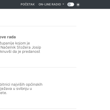
(CURRENT)
POČETAK
ON-LINE RADIO
ove rada
županije kojom je
 Načelnik Stožera Josip
taknuvši da je predanost
itnici najviših općinskih
lježava u svibnju u
akete.