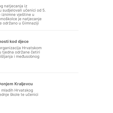
g natjecanja iz
sudjelovali učenici od 5.
 iznimne vještine u
vnoškolce je natjecanje
je održano u Gimnaziji
nosti kod djece
organizacija Hrvatskom
 tjedna održane četiri
mišljanja i međusobnog
Donjem Kraljevcu
a mladih Hrvatskog
ednje škole te učenici