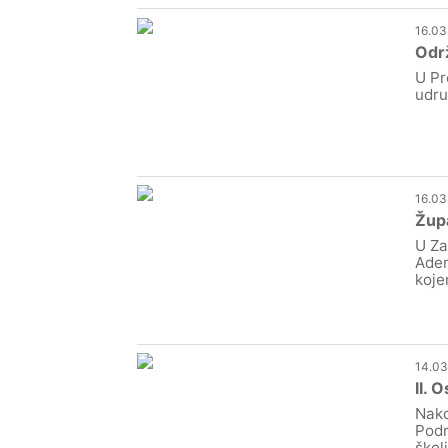
16.03
Održ
U Pr
udru
16.03
Žup
U Za
Aden
koje
14.03
II. 
Nako
Podr
škol