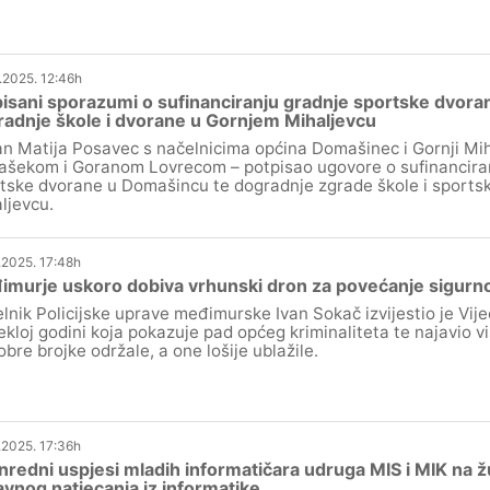
.2025. 12:46h
isani sporazumi o sufinanciranju gradnje sportske dvor
adnje škole i dvorane u Gornjem Mihaljevcu
n Matija Posavec s načelnicima općina Domašinec i Gornji Mi
šekom i Goranom Lovrecom – potpisao ugovore o sufinanciran
tske dvorane u Domašincu te dogradnje zgrade škole i sports
ljevcu.
.2025. 17:48h
murje uskoro dobiva vrhunski dron za povećanje sigurno
lnik Policijske uprave međimurske Ivan Sokač izvijestio je Vije
ekloj godini koja pokazuje pad općeg kriminaliteta te najavio vi
obre brojke održale, a one lošije ublažile.
.2025. 17:36h
nredni uspjesi mladih informatičara udruga MIS i MIK na žu
vnog natjecanja iz informatike