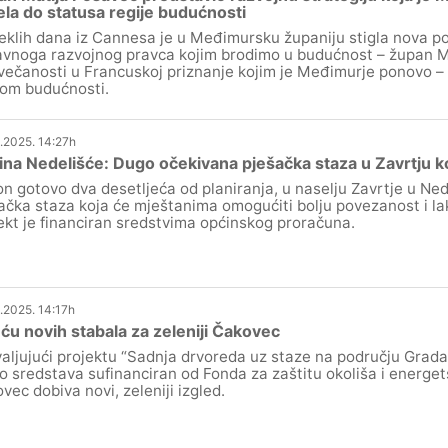
la do statusa regije budućnosti
eklih dana iz Cannesa je u Međimursku županiju stigla nova pot
avnoga razvojnog pravca kojim brodimo u budućnost – župan M
večanosti u Francuskoj priznanje kojim je Međimurje ponovo – 
jom budućnosti.
.2025. 14:27h
na Nedelišće: Dugo očekivana pješačka staza u Zavrtju 
n gotovo dva desetljeća od planiranja, u naselju Zavrtje u Ned
ačka staza koja će mještanima omogućiti bolju povezanost i lak
ekt je financiran sredstvima općinskog proračuna.
.2025. 14:17h
ću novih stabala za zeleniji Čakovec
aljujući projektu “Sadnja drvoreda uz staze na području Grada 
o sredstava sufinanciran od Fonda za zaštitu okoliša i energet
vec dobiva novi, zeleniji izgled.