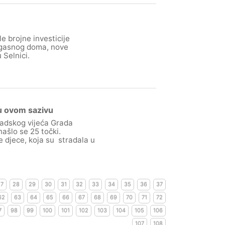
e brojne investicije
rogasnog doma, nove
Selnici.
u ovom sazivu
Gradskog vijeća Grada
ašlo se 25 točki.
 djece, koja su stradala u
27
28
29
30
31
32
33
34
35
36
37
62
63
64
65
66
67
68
69
70
71
72
7
98
99
100
101
102
103
104
105
106
107
108