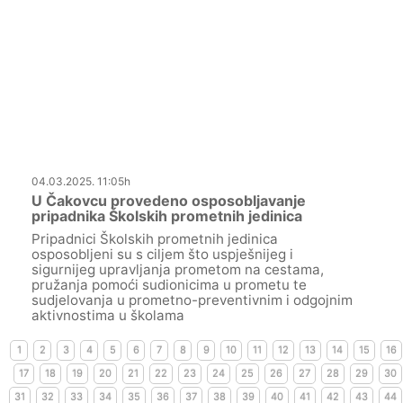
04.03.2025. 11:05h
U Čakovcu provedeno osposobljavanje
pripadnika Školskih prometnih jedinica
Pripadnici Školskih prometnih jedinica
osposobljeni su s ciljem što uspješnijeg i
sigurnijeg upravljanja prometom na cestama,
pružanja pomoći sudionicima u prometu te
sudjelovanja u prometno-preventivnim i odgojnim
aktivnostima u školama
1
2
3
4
5
6
7
8
9
10
11
12
13
14
15
16
17
18
19
20
21
22
23
24
25
26
27
28
29
30
31
32
33
34
35
36
37
38
39
40
41
42
43
44