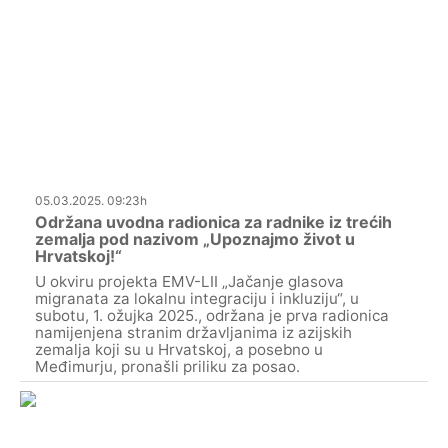
05.03.2025. 09:23h
Održana uvodna radionica za radnike iz trećih
zemalja pod nazivom „Upoznajmo život u
Hrvatskoj!“
U okviru projekta EMV-LII „Jačanje glasova
migranata za lokalnu integraciju i inkluziju“, u
subotu, 1. ožujka 2025., održana je prva radionica
namijenjena stranim državljanima iz azijskih
zemalja koji su u Hrvatskoj, a posebno u
Međimurju, pronašli priliku za posao.