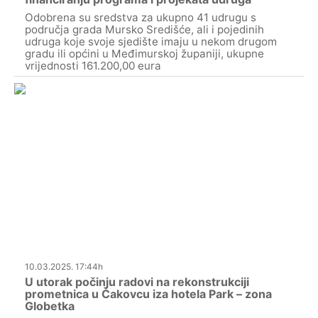
Odobrena su sredstva za ukupno 41 udrugu s
područja grada Mursko Središće, ali i pojedinih
udruga koje svoje sjedište imaju u nekom drugom
gradu ili općini u Međimurskoj županiji, ukupne
vrijednosti 161.200,00 eura
10.03.2025. 17:44h
U utorak počinju radovi na rekonstrukciji
prometnica u Čakovcu iza hotela Park – zona
Globetka