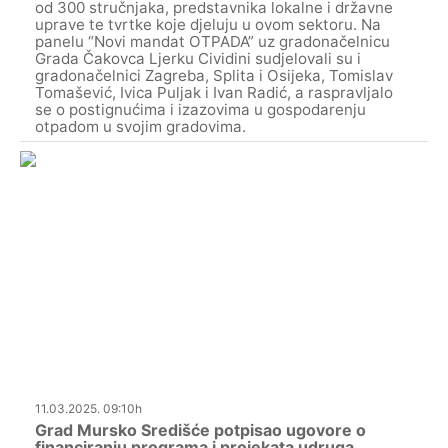
od 300 stručnjaka, predstavnika lokalne i državne
uprave te tvrtke koje djeluju u ovom sektoru. Na
panelu “Novi mandat OTPADA” uz gradonačelnicu
Grada Čakovca Ljerku Cividini sudjelovali su i
gradonačelnici Zagreba, Splita i Osijeka, Tomislav
Tomašević, Ivica Puljak i Ivan Radić, a raspravljalo
se o postignućima i izazovima u gospodarenju
otpadom u svojim gradovima.
11.03.2025. 09:10h
Grad Mursko Središće potpisao ugovore o
financiranju programa i projekata udruga