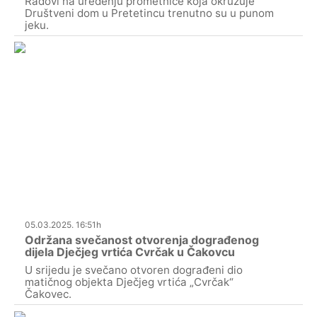
Radovi na uređenju prometnice koja okružuje
Društveni dom u Pretetincu trenutno su u punom
jeku.
05.03.2025. 16:51h
Održana svečanost otvorenja dograđenog
dijela Dječjeg vrtića Cvrčak u Čakovcu
U srijedu je svečano otvoren dograđeni dio
matičnog objekta Dječjeg vrtića „Cvrčak“
Čakovec.