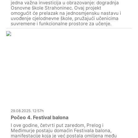
jedna važna investicija u obrazovanje: dogradnja
Osnovne škole Strahoninec. Ovaj projekt
omogućit će prelazak na jednosmjensku nastavu i
uvođenje cjelodnevne škole, pružajući učenicima
suvremene i funkcionalne prostore za učenje.
29.08.2025. 12:57h
Počeo 4. Festival balona
I ove godine, četvrti put zaredom, Prelog i
Međimurje postaju domaćin Festivala balona,
manifestacije koja je već postala omiljena među