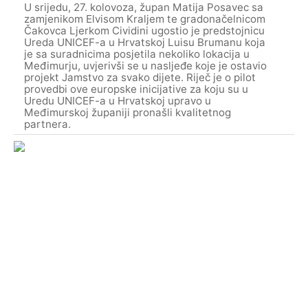
U srijedu, 27. kolovoza, župan Matija Posavec sa
zamjenikom Elvisom Kraljem te gradonačelnicom
Čakovca Ljerkom Cividini ugostio je predstojnicu
Ureda UNICEF-a u Hrvatskoj Luisu Brumanu koja
je sa suradnicima posjetila nekoliko lokacija u
Međimurju, uvjerivši se u nasljeđe koje je ostavio
projekt Jamstvo za svako dijete. Riječ je o pilot
provedbi ove europske inicijative za koju su u
Uredu UNICEF-a u Hrvatskoj upravo u
Međimurskoj županiji pronašli kvalitetnog
partnera.