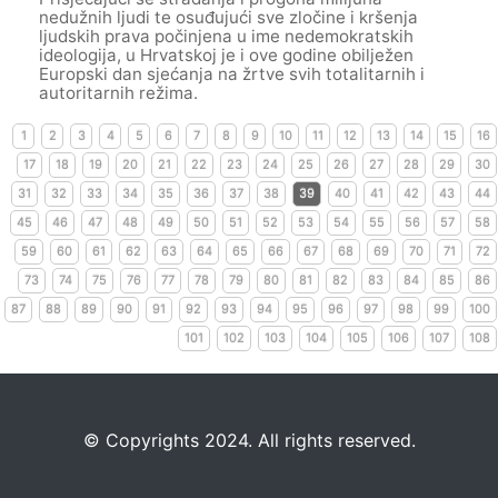
nedužnih ljudi te osuđujući sve zločine i kršenja
ljudskih prava počinjena u ime nedemokratskih
ideologija, u Hrvatskoj je i ove godine obilježen
Europski dan sjećanja na žrtve svih totalitarnih i
autoritarnih režima.
1
2
3
4
5
6
7
8
9
10
11
12
13
14
15
16
17
18
19
20
21
22
23
24
25
26
27
28
29
30
31
32
33
34
35
36
37
38
39
40
41
42
43
44
45
46
47
48
49
50
51
52
53
54
55
56
57
58
59
60
61
62
63
64
65
66
67
68
69
70
71
72
73
74
75
76
77
78
79
80
81
82
83
84
85
86
87
88
89
90
91
92
93
94
95
96
97
98
99
100
101
102
103
104
105
106
107
108
©️
Copyrights 2024. All rights reserved.