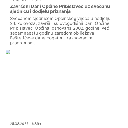
25.08.2025. 17:01h
Završeni Dani Općine Pribislavec uz svečanu
sjednicu i dodjelu priznanja
Svečanom sjednicom Općinskog vijeća u nedjelju,
24. kolovoza, završili su ovogodišnji Dani Općine
Pribislavec. Općina, osnovana 2002. godine, već
sedamnaestu godinu zaredom obilježava
Feštetićeve dane bogatim i raznovrsnim
programom.
25.08.2025. 16:39h