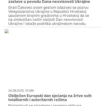
zastave u povodu Dana neovisnosti Ukrajine
Grad Čakovec ovom gestom odazvao se pozivu
Veleposlanstva Ukrajine u Republici Hrvatskoj
upućenom brojnim gradovima u Hrvatskoj da se
na simboličan način obilježi Dan neovisnosti
Ukrajine i iskaže podrška ukrajinskom narodu.
24.08.2025. 10:58h
Obilježen Europski dan sjećanja na žrtve svih
totalitarnih i autoritarnih režima
Prisjećajući se stradanja i progona milijuna