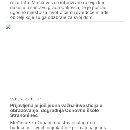
rezultata. Mačkovec se intenzivno razvija kao
naselje u sastavu grada Čakovca, te je postao
ugodno mjesto za život o čemu svjedoče mlade
obitelji koje su ga odabrale za svoj dom.
29.08.2025. 13:01h
Prijavljena je još jedna važna investicija u
obrazovanje: dogradnja Osnovne škole
Strahoninec
Međimurska županija nastavlja ulagati u
budućnost svojih najmlađih – prijavljena je još