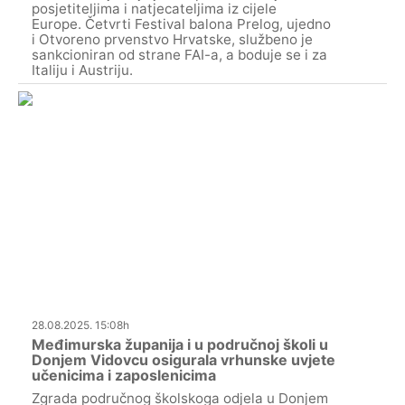
posjetiteljima i natjecateljima iz cijele
Europe. Četvrti Festival balona Prelog, ujedno
i Otvoreno prvenstvo Hrvatske, službeno je
sankcioniran od strane FAI-a, a boduje se i za
Italiju i Austriju.
28.08.2025. 15:08h
Međimurska županija i u područnoj školi u
Donjem Vidovcu osigurala vrhunske uvjete
učenicima i zaposlenicima
Zgrada područnog školskoga odjela u Donjem