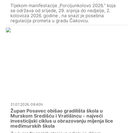
Tijekom manifestacije ,Porcijunkolovo 2026.“ koja
se održava od srijede, 29. srpnja do nedjelje, 2.
kolovoza 2026. godine , na snazi je posebna
regulacija prometa u gradu Čakovcu.
31.07.2026. 09:40h
Župan Posavec obišao gradilišta škola u
Murskom Središću i Vratišincu - najveći
investicijski ciklus u obrazovanju mijenja lice
međimurskih škola