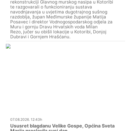
rekonstrukciji Glavnog murskog nasipa u Kotoribi
te razgovarali o funkcioniranju sustava
navodnjavanja u uvjetima dugotrajnog sušnog
razdoblja, župan Međimurske županije Matija
Posavec i direktor Vodnogospodarskog odjela za
Muru i gornju Dravu Hrvatskih voda Milan
Rezo, jučer su obišli lokacije u Kotoribi, Donjoj
Dubravi i Gornjem Hrašćanu.
07.08.2026. 12:43h
Ususret blagdanu Velike Gospe, Općina Sveta
Marija proslavila svoj dan