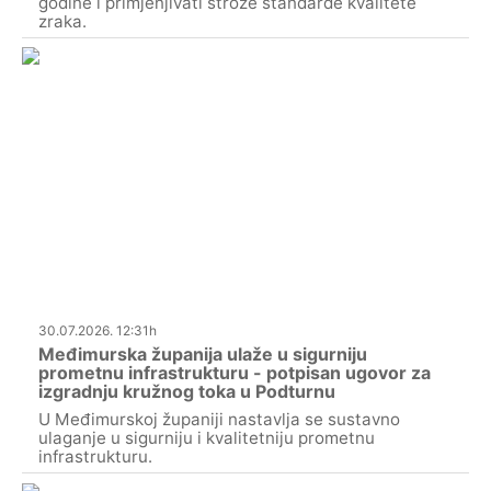
godine i primjenjivati strože standarde kvalitete
zraka.
30.07.2026. 12:31h
Međimurska županija ulaže u sigurniju
prometnu infrastrukturu - potpisan ugovor za
izgradnju kružnog toka u Podturnu
U Međimurskoj županiji nastavlja se sustavno
ulaganje u sigurniju i kvalitetniju prometnu
infrastrukturu.