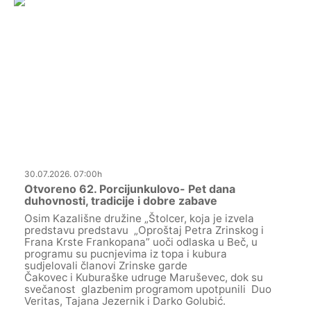
30.07.2026. 07:00h
Otvoreno 62. Porcijunkulovo- Pet dana
duhovnosti, tradicije i dobre zabave
Osim Kazališne družine „Štolcer, koja je izvela
predstavu predstavu „Oproštaj Petra Zrinskog i
Frana Krste Frankopana” uoči odlaska u Beč, u
programu su pucnjevima iz topa i kubura
sudjelovali članovi Zrinske garde
Čakovec i Kuburaške udruge Maruševec, dok su
svečanost glazbenim programom upotpunili Duo
Veritas, Tajana Jezernik i Darko Golubić.