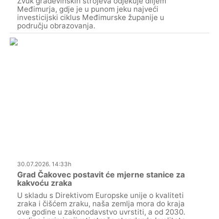
Zvuk građevinskih strojeva odjekuje diljem
Međimurja, gdje je u punom jeku najveći
investicijski ciklus Međimurske županije u
području obrazovanja.
30.07.2026. 14:33h
Grad Čakovec postavit će mjerne stanice za
kakvoću zraka
U skladu s Direktivom Europske unije o kvaliteti
zraka i čišćem zraku, naša zemlja mora do kraja
ove godine u zakonodavstvo uvrstiti, a od 2030.