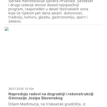
vjerske manifestacije sjevera Hrvatske. Šezdeset
i drugo izdanje donosi dosad najopsežniji
program, raspoređen u deset festivalskih zona
koje će tijekom pet dana spojiti duhovnost,
tradiciju, kulturu, glazbu, gastronomiju, sport i
zabavu.
28.07.2026. 10:10h
Napreduju radovi na dogradnji i rekonstrukciji
Gimnazije Josipa Slavenskog
Diljem Međimurja, na tridesetak gradilišta, iz