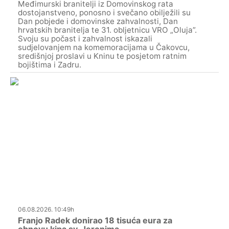
Međimurski branitelji iz Domovinskog rata
dostojanstveno, ponosno i svečano obilježili su
Dan pobjede i domovinske zahvalnosti, Dan
hrvatskih branitelja te 31. obljetnicu VRO „Oluja”.
Svoju su počast i zahvalnost iskazali
sudjelovanjem na komemoracijama u Čakovcu,
središnjoj proslavi u Kninu te posjetom ratnim
bojištima i Zadru.
06.08.2026. 10:49h
Franjo Radek donirao 18 tisuća eura za
obnovu kipa sv. Jeronima