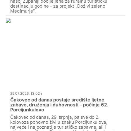
našoj Županiji dodijeljena za ruralnu turističku
destinaciju godine - za projekt „Doživi zeleno
Međimurje“.
29.07.2026. 13:02h
Čakovec od danas postaje središte ljetne
zabave, druženja i duhovnosti – počinje 62.
Porcijunkulovo
Čakovec od danas, 29. srpnja, pa sve do 2.
kolovoza ponovno živi u znaku Porcijunkulova,
najveće i najpoznatije turističko zabavne, ali i