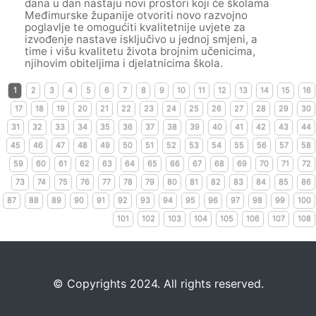
dana u dan nastaju novi prostori koji će školama
Međimurske županije otvoriti novo razvojno
poglavlje te omogućiti kvalitetnije uvjete za
izvođenje nastave isključivo u jednoj smjeni, a
time i višu kvalitetu života brojnim učenicima,
njihovim obiteljima i djelatnicima škola.
1
2
3
4
5
6
7
8
9
10
11
12
13
14
15
16
17
18
19
20
21
22
23
24
25
26
27
28
29
30
31
32
33
34
35
36
37
38
39
40
41
42
43
44
45
46
47
48
49
50
51
52
53
54
55
56
57
58
59
60
61
62
63
64
65
66
67
68
69
70
71
72
73
74
75
76
77
78
79
80
81
82
83
84
85
86
87
88
89
90
91
92
93
94
95
96
97
98
99
100
101
102
103
104
105
106
107
108
©️
Copyrights 2024. All rights reserved.