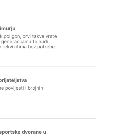
đimurju
 poligon, prvi takve vrste
 generacijama te nudi
m rekvizitima bez potrebe
rijateljstva
 povijesti i brojnih
i sportske dvorane u