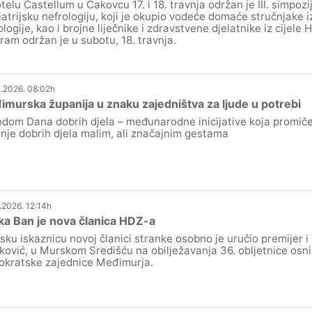
telu Castellum u Čakovcu 17. i 18. travnja održan je III. simpoz
jatrijsku nefrologiju, koji je okupio vodeće domaće stručnjake iz
ologije, kao i brojne liječnike i zdravstvene djelatnike iz cijele 
ram održan je u subotu, 18. travnja.
.2026. 08:02h
murska županija u znaku zajedništva za ljude u potrebi
dom Dana dobrih djela – međunarodne inicijative koja promiče v
enje dobrih djela malim, ali značajnim gestama
.2026. 12:14h
a Ban je nova članica HDZ-a
sku iskaznicu novoj članici stranke osobno je uručio premijer 
ković, u Murskom Središću na obilježavanja 36. obljetnice osn
kratske zajednice Međimurja.