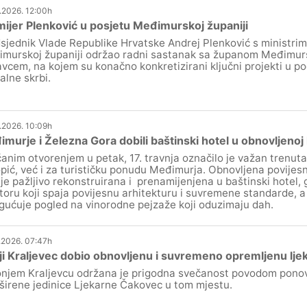
.2026. 12:00h
ijer Plenković u posjetu Međimurskoj županiji
sjednik Vlade Republike Hrvatske Andrej Plenković s ministrima
murskoj županiji održao radni sastanak sa županom Međimur
vcem, na kojem su konačno konkretizirani ključni projekti u po
alne skrbi.
.2026. 10:09h
murje i Železna Gora dobili baštinski hotel u obnovljenoj ku
anim otvorenjem u petak, 17. travnja označilo je važan trenuta
pić, već i za turističku ponudu Međimurja. Obnovljena povijesn
 je pažljivo rekonstruirana i prenamijenjena u baštinski hotel,
toru koji spaja povijesnu arhitekturu i suvremene standarde, a 
ućuje pogled na vinorodne pejzaže koji oduzimaju dah.
.2026. 07:47h
i Kraljevec dobio obnovljenu i suvremeno opremljenu lje
njem Kraljevcu održana je prigodna svečanost povodom pono
oširene jedinice Ljekarne Čakovec u tom mjestu.