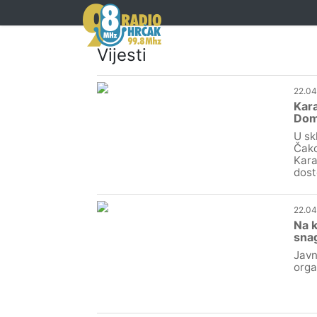
Vijesti
22.04
Kara
Dom
U sk
Čako
Kara
dost
22.04
Na k
snag
Javn
orga