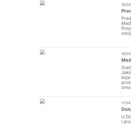
18.04
Prem
Pred
Međi
Posa
socij
18.04
Međi
Sveč
Jako
koja
pros
omog
17.04
Donj
U Do
i pr