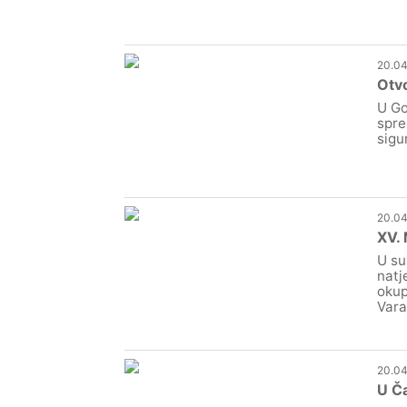
20.04
Otvo
U Go
spre
sigu
20.04
XV. 
U su
natj
okup
Vara
20.04
U Ča