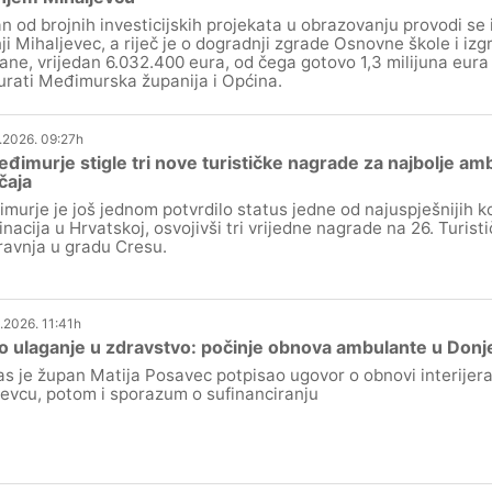
n od brojnih investicijskih projekata u obrazovanju provodi se 
ji Mihaljevec, a riječ je o dogradnji zgrade Osnovne škole i izg
ane, vrijedan 6.032.400 eura, od čega gotovo 1,3 milijuna eura
urati Međimurska županija i Općina.
.2026. 09:27h
đimurje stigle tri nove turističke nagrade za najbolje 
čaja
murje je još jednom potvrdilo status jedne od najuspješnijih ko
inacija u Hrvatskoj, osvojivši tri vrijedne nagrade na 26. Turist
travnja u gradu Cresu.
.2026. 11:41h
 ulaganje u zdravstvo: počinje obnova ambulante u Donj
s je župan Matija Posavec potpisao ugovor o obnovi interije
jevcu, potom i sporazum o sufinanciranju