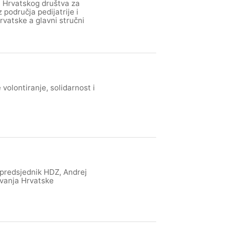
ij Hrvatskog društva za
 područja pedijatrije i
Hrvatske a glavni stručni
olontiranje, solidarnost i
i predsjednik HDZ, Andrej
ivanja Hrvatske