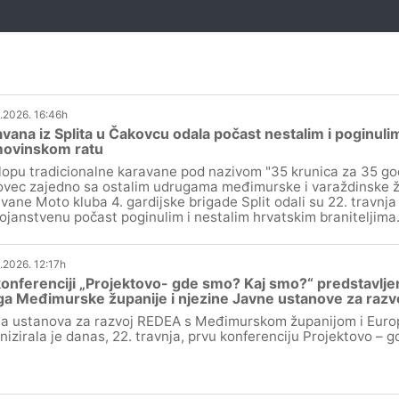
.2026. 16:46h
vana iz Splita u Čakovcu odala počast nestalim i poginulim
ovinskom ratu
lopu tradicionalne karavane pod nazivom "35 krunica za 35 go
vec zajedno sa ostalim udrugama međimurske i varaždinske žu
vane Moto kluba 4. gardijske brigade Split odali su 22. travnj
ojanstvenu počast poginulim i nestalim hrvatskim braniteljima
.2026. 12:17h
onferenciji „Projektovo- gde smo? Kaj smo?“ predstavljen
a Međimurske županije i njezine Javne ustanove za raz
a ustanova za razvoj REDEA s Međimurskom županijom i Euro
nizirala je danas, 22. travnja, prvu konferenciju Projektovo –