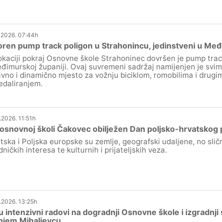
.2026. 07:44h
ren pump track poligon u Strahonincu, jedinstveni u Me
okaciji pokraj Osnovne škole Strahoninec dovršen je pump track
đimurskoj županiji. Ovaj suvremeni sadržaj namijenjen je svim
vno i dinamično mjesto za vožnju biciklom, romobilima i drugi
edaliranjem.
.2026. 11:51h
. osnovnoj školi Čakovec obilježen Dan poljsko-hrvatskog p
tska i Poljska europske su zemlje, geografski udaljene, no slične
dničkih interesa te kulturnih i prijateljskih veza.
.2026. 13:25h
u intenzivni radovi na dogradnji Osnovne škole i izgradnj
njem Mihaljevcu