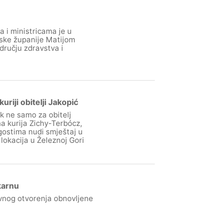
 i ministricama je u
ske županije Matijom
dručju zdravstva i
riji obitelji Jakopić
k ne samo za obitelj
a kurija Zichy-Terbócz,
 gostima nudi smještaj u
lokacija u Železnoj Gori
karnu
vnog otvorenja obnovljene