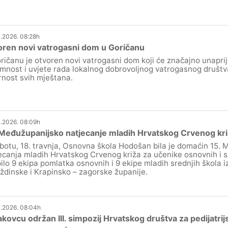
.2026. 08:28h
ren novi vatrogasni dom u Goričanu
ričanu je otvoren novi vatrogasni dom koji će značajno unaprij
mnost i uvjete rada lokalnog dobrovoljnog vatrogasnog društv
rnost svih mještana.
.2026. 08:09h
Međužupanijsko natjecanje mladih Hrvatskog Crvenog kri
botu, 18. travnja, Osnovna škola Hodošan bila je domaćin 15.
ecanja mladih Hrvatskog Crvenog križa za učenike osnovnih i sr
ilo 9 ekipa pomlatka osnovnih i 9 ekipe mladih srednjih škola 
ždinske i Krapinsko – zagorske županije.
.2026. 08:04h
kovcu održan III. simpozij Hrvatskog društva za pedijatrij