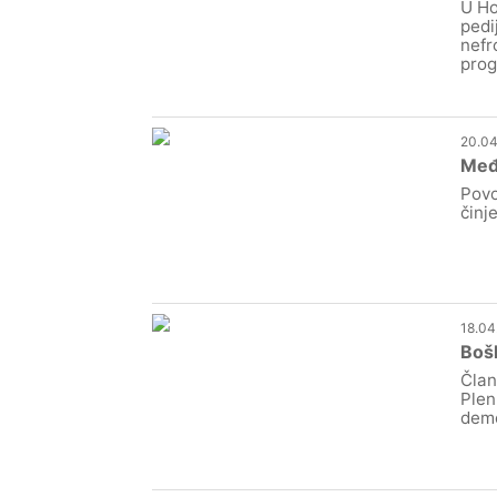
U Ho
pedi
nefr
prog
20.04
Međi
Povo
činj
18.04
Bošk
Član
Plen
demo