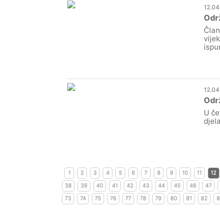
12.04
Odr
Član
vije
ispu
12.04
Održ
U če
djel
1
2
3
4
5
6
7
8
9
10
11
12
38
39
40
41
42
43
44
45
46
47
73
74
75
76
77
78
79
80
81
82
8