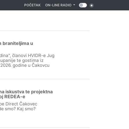
(CURRENT)
POČETAK
ON-LINE RADIO
 braniteljima u
dina", članovi HVIDR-e Jug
panije te gostima iz
a 2026. godine u Čakovcu
.
a iskustva te projektna
voj REDEA-e
pe Direct Čakovec
 gde smo? Kaj smo?