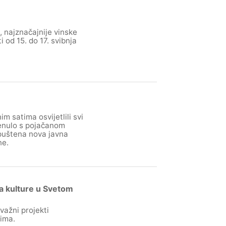
 najznačajnije vinske
 od 15. do 17. svibnja
m satima osvijetlili svi
renulo s pojačanom
 puštena nova javna
ne.
a kulture u Svetom
važni projekti
ima.