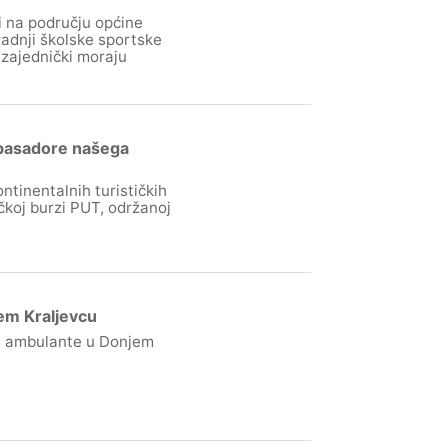
i na području općine
radnji školske sportske
 zajednički moraju
ambasadore našega
ntinentalnih turističkih
ičkoj burzi PUT, održanoj
em Kraljevcu
ra ambulante u Donjem