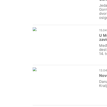
Jeda
Gorn
dvor
osig
15.04
U Me
zavi
Međi
dest
14. 
13.04
Novo
Dana
Kral