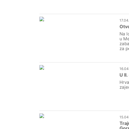
17.04
Otvo
Na l
u Me
zaba
za p
16.04
U II
Hrva
zaje
15.04
Traj
Gor