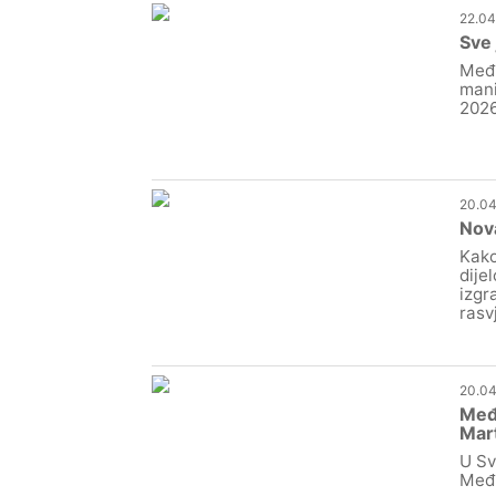
22.04
Sve 
Međi
mani
2026
20.04
Nova
Kako
dije
izgr
rasv
20.04
Međ
Mart
U Sv
Međi