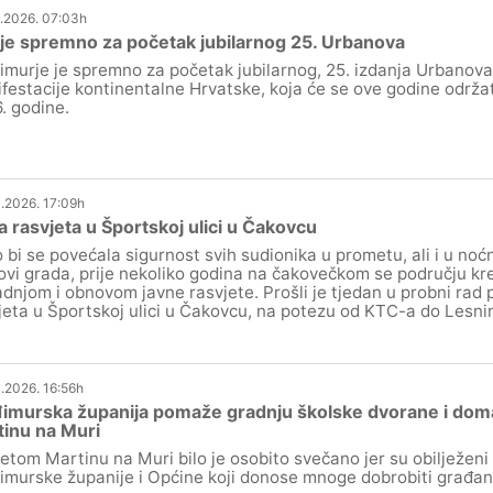
.2026. 07:03h
je spremno za početak jubilarnog 25. Urbanova
murje je spremno za početak jubilarnog, 25. izdanja Urbanova,
festacije kontinentalne Hrvatske, koja će se ove godine održati
. godine.
.2026. 17:09h
 rasvjeta u Športskoj ulici u Čakovcu
 bi se povećala sigurnost svih sudionika u prometu, ali i u noćni
lovi grada, prije nekoliko godina na čakovečkom se području k
adnjom i obnovom javne rasvjete. Prošli je tjedan u probni rad
jeta u Športskoj ulici u Čakovcu, na potezu od KTC-a do Lesni
.2026. 16:56h
imurska županija pomaže gradnju školske dvorane i dom
inu na Muri
etom Martinu na Muri bilo je osobito svečano jer su obilježeni 
murske županije i Općine koji donose mnoge dobrobiti građan