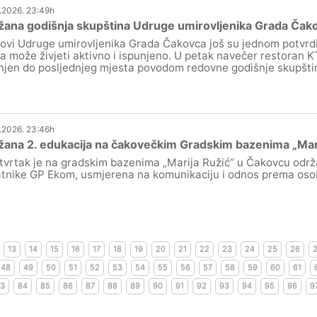
.2026. 23:49h
žana godišnja skupština Udruge umirovljenika Grada Čak
ovi Udruge umirovljenika Grada Čakovca još su jednom potvrdi
ka može živjeti aktivno i ispunjeno. U petak navečer restoran 
njen do posljednjeg mjesta povodom redovne godišnje skupšti
.2026. 23:46h
ana 2. edukacija na čakovečkim Gradskim bazenima „Mari
tvrtak je na gradskim bazenima „Marija Ružić“ u Čakovcu održ
atnike GP Ekom, usmjerena na komunikaciju i odnos prema oso
13
14
15
16
17
18
19
20
21
22
23
24
25
26
48
49
50
51
52
53
54
55
56
57
58
59
60
61
3
84
85
86
87
88
89
90
91
92
93
94
95
96
9