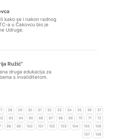
ovca
li kako se i nakon radnog
KTC-a u Čakovcu bio je
ne Udruge.
ja Ružić“
ana druga edukacija za
bama s invaliditetom.
27
28
29
30
31
32
33
34
35
36
37
62
63
64
65
66
67
68
69
70
71
72
7
98
99
100
101
102
103
104
105
106
107
108