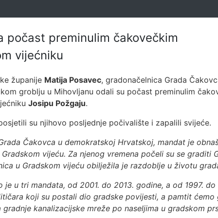
a počast preminulim čakovečkim
m vijećniku
ske županije
Matija Posavec
, gradonačelnica Grada Čakov
om groblju u Mihovljanu odali su počast preminulim čak
jećniku
Josipu Požgaju
.
jetili su njihovo posljednje počivalište i zapalili svijeće.
a Grada Čakovca u demokratskoj Hrvatskoj, mandat je obnaš
m Gradskom vijeću. Za njenog vremena počeli su se graditi 
nica u Gradskom vijeću obilježila je razdoblje u životu grada
je u tri mandata, od 2001. do 2013. godine, a od 1997. do 
itičara koji su postali dio gradske povijesti, a pamtit ćem
a gradnje kanalizacijske mreže po naseljima u gradskom pr