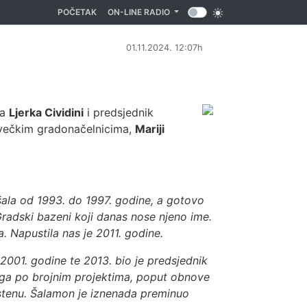
(CURRENT)
POČETAK
ON-LINE RADIO
01.11.2024. 12:07h
ca
Ljerka Cividini
i predsjednik
ovečkim gradonačelnicima,
Mariji
ala od 1993. do 1997. godine, a gotovo
Gradski bazeni koji danas nose njeno ime.
. Napustila nas je 2011. godine.
2001. godine te 2013. bio je predsjednik
o ga po brojnim projektima, poput obnove
stenu. Šalamon je iznenada preminuo