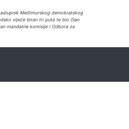
je zastupnik Međimurskog demokratskog
ko vijeće biran tri puta te bio član
član mandatne komisije i Odbora za