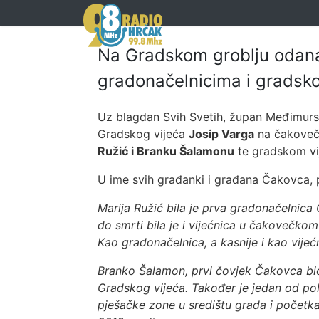
Na Gradskom groblju odan
gradonačelnicima i gradsko
Uz blagdan Svih Svetih, župan Međimur
Gradskog vijeća
Josip Varga
na čakovečk
Ružić i Branku Šalamonu
te gradskom vi
U ime svih građanki i građana Čakovca, pos
Marija Ružić bila je prva gradonačelnic
do smrti bila je i vijećnica u čakovečko
Kao gradonačelnica, a kasnije i kao vijeć
Branko Šalamon, prvi čovjek Čakovca bio 
Gradskog vijeća. Također je jedan od pol
pješačke zone u središtu grada i početk