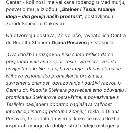
Centar - koji nosi ime velikana rođenog u Međimurju,
posvetio mu je izložbu
„
Steiner i Tesla: rađanje
ideja – dva genija naših prostora“
, postavljenu u
zgradi Scheier u Čakovcu.
Na otvorenju postava, 27. veljače, ravnateljica Centra
dr. Rudolfa Steinera
Dijana Posavec
je istaknula:
„Ova izložba i razgovori nisu samo prilika da se
prisjetimo velikana poput Tesle i Steinera, već da
osvijestimo koliko su njihove ideje i danas aktualne.
Njihova vizionarska promišljanja prožimaju
suvremenu znanost, obrazovanje i održivi razvoj. U
Centru dr. Rudolfa Steinera posvećeni smo očuvanju i
promicanju Steinerove ostavštine, a povezivanje s
Teslinim nasljeđem dodatno naglašava važnost
interdisciplinarnog pristupa znanju,“
rekla je Dijana
Posavec, te dodala da vjeruje kako će ova izložba
inspirirati mnoge da dublje istraže ideje ovih genija.