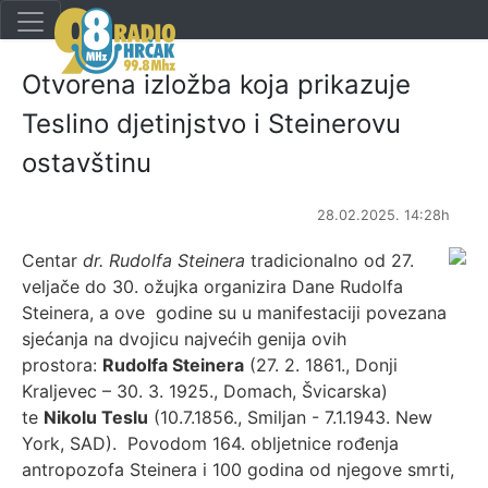
Otvorena izložba koja prikazuje
Teslino djetinjstvo i Steinerovu
ostavštinu
28.02.2025. 14:28h
Centar
dr. Rudolfa Steinera
tradicionalno od 27.
veljače do 30. ožujka organizira Dane Rudolfa
Steinera, a ove godine su u manifestaciji povezana
sjećanja na dvojicu najvećih genija ovih
prostora:
Rudolfa Steinera
(27. 2. 1861., Donji
Kraljevec – 30. 3. 1925., Domach, Švicarska)
te
Nikolu Teslu
(10.7.1856., Smiljan - 7.1.1943. New
York, SAD). Povodom 164. obljetnice rođenja
antropozofa Steinera i 100 godina od njegove smrti,