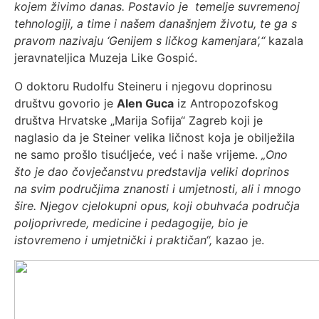
kojem živimo danas. Postavio je temelje suvremenoj
tehnologiji, a time i našem današnjem životu, te ga s
pravom nazivaju ‘Genijem s ličkog kamenjara’,“
kazala
jeravnateljica Muzeja Like Gospić.
O doktoru Rudolfu Steineru i njegovu doprinosu
društvu govorio je
Alen Guca
iz Antropozofskog
društva Hrvatske „Marija Sofija“ Zagreb koji je
naglasio da je Steiner velika ličnost koja je obilježila
ne samo prošlo tisućljeće, već i naše vrijeme.
„Ono
što je dao čovječanstvu predstavlja veliki doprinos
na svim područjima znanosti i umjetnosti, ali i mnogo
šire. Njegov cjelokupni opus, koji obuhvaća područja
poljoprivrede, medicine i pedagogije, bio je
istovremeno i umjetnički i praktičan“,
kazao je.