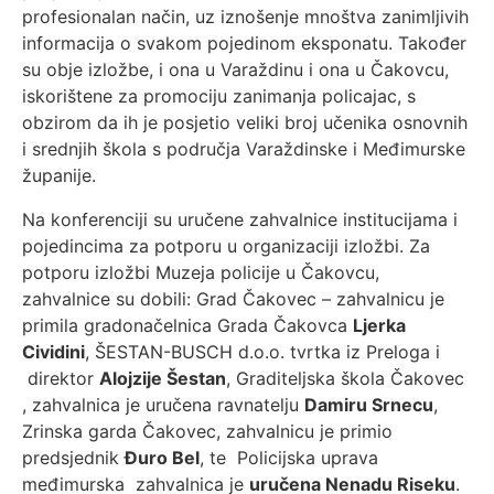
profesionalan način, uz iznošenje mnoštva zanimljivih
informacija o svakom pojedinom eksponatu. Također
su obje izložbe, i ona u Varaždinu i ona u Čakovcu,
iskorištene za promociju zanimanja policajac, s
obzirom da ih je posjetio veliki broj učenika osnovnih
i srednjih škola s područja Varaždinske i Međimurske
županije.
Na konferenciji su uručene zahvalnice institucijama i
pojedincima za potporu u organizaciji izložbi. Za
potporu izložbi Muzeja policije u Čakovcu,
zahvalnice su dobili: Grad Čakovec – zahvalnicu je
primila gradonačelnica Grada Čakovca
Ljerka
Cividini
, ŠESTAN-BUSCH d.o.o. tvrtka iz Preloga i
direktor
Alojzije Šestan
, Graditeljska škola Čakovec
, zahvalnica je uručena ravnatelju
Damiru Srnecu
,
Zrinska garda Čakovec, zahvalnicu je primio
predsjednik
Đuro Bel
, te Policijska uprava
međimurska zahvalnica je
uručena Nenadu Riseku
.