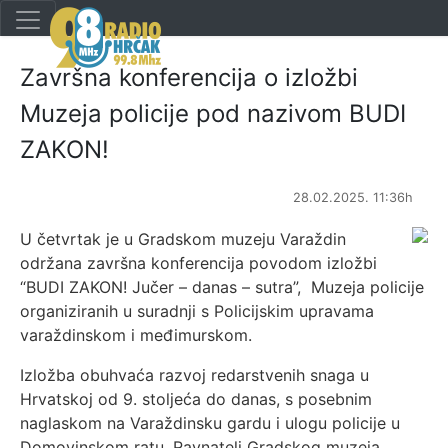
Završna konferencija o izložbi
Muzeja policije pod nazivom BUDI
ZAKON!
28.02.2025. 11:36h
U četvrtak je u Gradskom muzeju Varaždin
održana završna konferencija povodom izložbi
“BUDI ZAKON! Jučer – danas – sutra”, Muzeja policije
organiziranih u suradnji s Policijskim upravama
varaždinskom i međimurskom.
Izložba obuhvaća razvoj redarstvenih snaga u
Hrvatskoj od 9. stoljeća do danas, s posebnim
naglaskom na Varaždinsku gardu i ulogu policije u
Domovinskom ratu. Ravnatelj Gradskog muzeja,