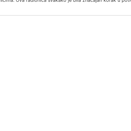
cima. Ova radionica svakako je bila značajan korak u potic