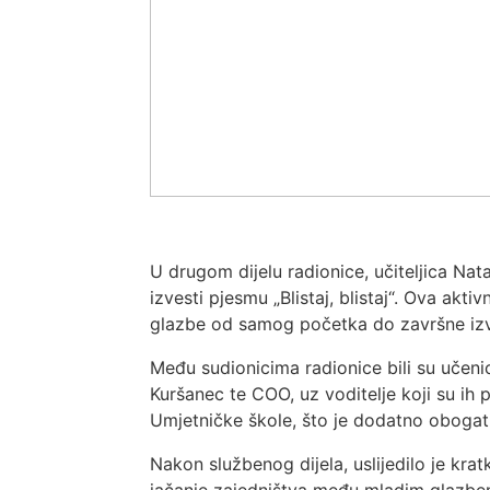
U drugom dijelu radionice, učiteljica Nat
izvesti pjesmu „Blistaj, blistaj“. Ova ak
glazbe od samog početka do završne izve
Među sudionicima radionice bili su učenic
Kuršanec te COO, uz voditelje koji su ih 
Umjetničke škole, što je dodatno obogati
Nakon službenog dijela, uslijedilo je kra