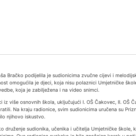
aša Bračko podijelila je sudionicima zvučne cijevi i melodij
tivnost omogućila je djeci, koja nisu polaznici Umjetničke šk
dbe, koja je zabilježena i na video snimci.
i iz više osnovnih škola, uključujući I. OŠ Čakovec, II. OŠ
pratili. Na kraju radionice, svim sudionicima uručena su Pri
lo njihovo iskustvo.
tko druženje sudionika, učenika i učitelja Umjetničke škole