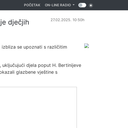
(CURRENT)
POČETAK
ON-LINE RADIO
27.02.2025. 10:50h
e dječjih
u izbliza se upoznati s različitim
 uključujući djela poput H. Bertinijeve
okazali glazbene vještine s