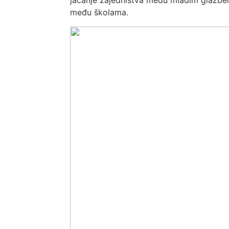
jačanje zajedništva među mladim glazbeni
među školama.