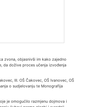
ska zvona, objasnivši im kako zajedno
ole, da dožive proces učenja izvođenja
 Čakovec, III. OŠ Čakovec, OŠ Ivanovec, OŠ
znanja o sudjelovanju te Monografija
, koje je omogućilo razmjenu dojmova i