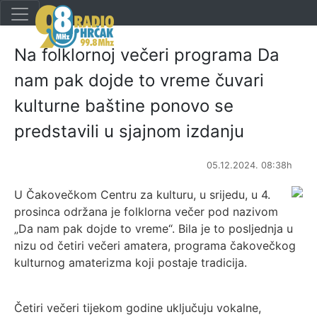
Na folklornoj večeri programa Da
nam pak dojde to vreme čuvari
kulturne baštine ponovo se
predstavili u sjajnom izdanju
05.12.2024. 08:38h
U Čakovečkom Centru za kulturu, u
srijedu
,
u 4.
prosinca održana je folklorna večer pod nazivom
„Da nam pak dojde to
vreme
“
.
Bila je to posljednja u
nizu od četiri večeri amatera
,
programa čakovečkog
kulturnog amaterizma koji postaje tradicija.
Četiri večeri
tijekom
godine uključuju vokalne,