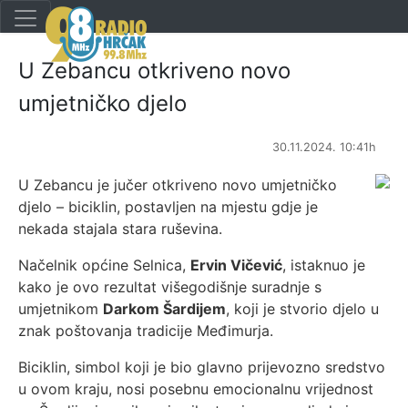
U Zebancu otkriveno novo
umjetničko djelo
30.11.2024. 10:41h
U Zebancu je jučer otkriveno novo umjetničko
djelo – biciklin, postavljen na mjestu gdje je
nekada stajala stara ruševina.
Načelnik općine Selnica,
Ervin Vičević
, istaknuo je
kako je ovo rezultat višegodišnje suradnje s
umjetnikom
Darkom Šardijem
, koji je stvorio djelo u
znak poštovanja tradicije Međimurja.
Biciklin, simbol koji je bio glavno prijevozno sredstvo
u ovom kraju, nosi posebnu emocionalnu vrijednost