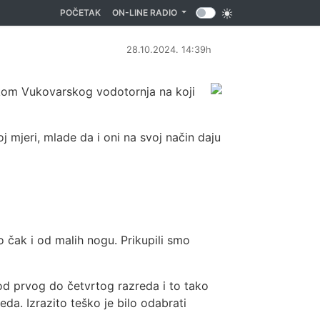
(CURRENT)
POČETAK
ON-LINE RADIO
28.10.2024. 14:39h
ikom Vukovarskog vodotornja na koji
 mjeri, mlade da i oni na svoj način daju
čak i od malih nogu. Prikupili smo
i od prvog do četvrtog razreda i to tako
a. Izrazito teško je bilo odabrati