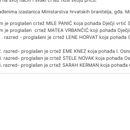
 na svoj način i svaki crtež nosi svoju priču.
rađenima izaslanica Ministarstva hrvatskih branitelja, gđa. 
 je proglašen crtež MILE PANIĆ koja pohađa Dječji vrtić Se
m je proglašen crtež MATEA VRBANČIĆ koji pohađa Dječji v
. razred - proglašeni je crtež LENE HORVAT koja pohađa 
razred- proglašen je crtež EME KNEZ koja pohađa I. Osno
razred- proglašen je crtež STELE NOVAK koja pohađa Osn
 razred- proglašen je crtež SARAH KERMAN koja pohađa O