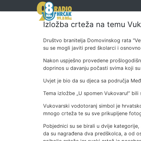
Izložba crteža na temu Vuk
Društvo branitelja Domovinskog rata "Ve
su se mogli javiti pred školarci i osnov
Nakon uspješno provedene prošlogodišnje 
doprinos u davanju počasti svima koji su
Uvjet je bio da su djeca sa područja Međ
Tema izložbe „U spomen Vukovaru!“ bili
Vukovarski vodotoranj simbol je hrvatsk
mnogo crteža te su sve prikupljene fotogr
Pobjednici su se birali u dvije kategorije
da su nagrađena dva predškolca, a od osn