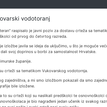
ovarski vodotoranj
teran" raspisalo je javni poziv za dostavu crteža sa temat
noškolci od prvog do četvrtog razreda.
izložbe javila se ideja da uključimo, u što je moguće većoj
 dali svoj doprinos u borbi za samostalnost Hrvatske.
imurske županije.
 su crteži sa tematikom Vukovarskog vodotornja.
og zajedništva, a mi smo izložbom pokazali da smo zajedno 
afije bile izložene.
, a to su crteži koji su naslikali predškolci te osnovnoškolc
ovnoškolaca je bio nagrađeni jedan učenik iz svakog razred