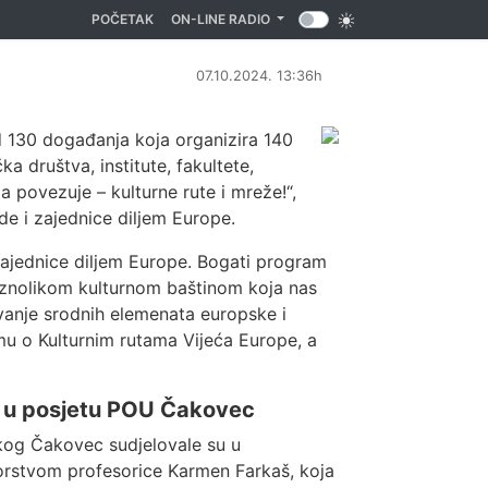
(CURRENT)
POČETAK
ON-LINE RADIO
07.10.2024. 13:36h
d 130 događanja koja organizira 140
ka društva, institute, fakultete,
a povezuje – kulturne rute i mreže!“,
ude i zajednice diljem Europe.
 zajednice diljem Europe. Bogati program
raznolikom kulturnom baštinom koja nas
ivanje srodnih elemenata europske i
mu o Kulturnim rutama Vijeća Europe, a
 u posjetu POU Čakovec
skog Čakovec sudjelovale su u
rstvom profesorice Karmen Farkaš, koja