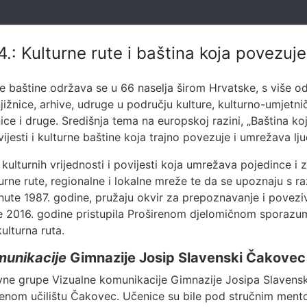
: Kulturne rute i baština koja povezuje
 baštine održava se u 66 naselja širom Hrvatske, s više o
njižnice, arhive, udruge u području kulture, kulturno-umjetnič
ice i druge. Središnja tema na europskoj razini, „Baština koj
vijesti i kulturne baštine koja trajno povezuje i umrežava lj
ulturnih vrijednosti i povijesti koja umrežava pojedince i
urne rute, regionalne i lokalne mreže te da se upoznaju s 
enute 1987. godine, pružaju okvir za prepoznavanje i povez
je 2016. godine pristupila Proširenom djelomičnom sporazu
lturna ruta.
munikacije
Gimnazije Josip Slavenski Čakovec
tivne grupe Vizualne komunikacije Gimnazije Josipa Slaven
om učilištu Čakovec. Učenice su bile pod stručnim mento