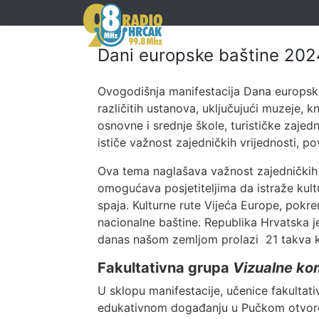
Dani europske baštine 2024.
Ovogodišnja manifestacija Dana europske
različitih ustanova, uključujući muzeje, k
osnovne i srednje škole, turističke zajedn
ističe važnost zajedničkih vrijednosti, po
Ova tema naglašava važnost zajedničkih k
omogućava posjetiteljima da istraže kult
spaja. Kulturne rute Vijeća Europe, pokr
nacionalne baštine. Republika Hrvatska 
danas našom zemljom prolazi 21 takva ku
Fakultativna grupa
Vizualne ko
U sklopu manifestacije, učenice fakulta
edukativnom događanju u Pučkom otvoren