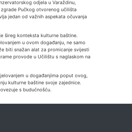
onzervatorskog odjela u Varaždinu,
vi zgrade Pučkog otvorenog učilišta
avlja jedan od važnih aspekata očuvanja
je šireg konteksta kulturne baštine.
djelovanjem u ovom događanju, ne samo
 biti snažan alat za promicanje svijesti
ograme provode u Učilištu s naglaskom na
Sudjelovanjem u događanjima poput ovog,
nju kulturne baštine svoje zajednice.
 povezuje s budućnošću.