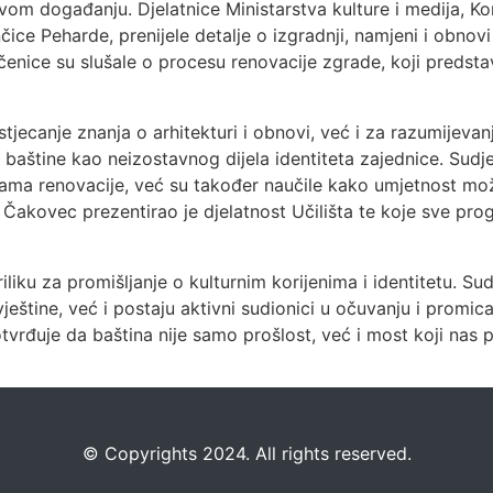
ovom događanju. Djelatnice Ministarstva kulture i medija, K
nčice Peharde, prenijele detalje o izgradnji, namjeni i obno
enice su slušale o procesu renovacije zgrade, koji predst
stjecanje znanja o arhitekturi i obnovi, već i za razumijevan
 baštine kao neizostavnog dijela identiteta zajednice. Su
jama renovacije, već su također naučile kako umjetnost može
 Čakovec prezentirao je djelatnost Učilišta te koje sve pr
iliku za promišljanje o kulturnim korijenima i identitetu. 
ještine, već i postaju aktivni sudionici u očuvanju i promica
vrđuje da baština nije samo prošlost, već i most koji nas
©️
Copyrights 2024. All rights reserved.