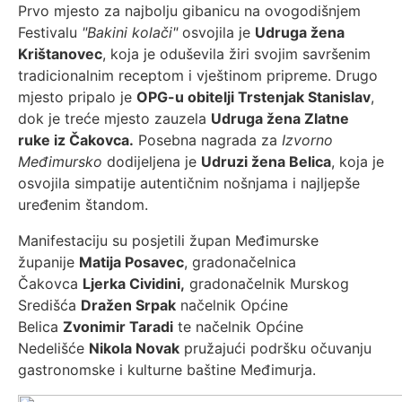
Prvo mjesto za najbolju gibanicu na ovogodišnjem
Festivalu
"Bakini kolači"
osvojila je
Udruga žena
Krištanovec
, koja je oduševila žiri svojim savršenim
tradicionalnim receptom i vještinom pripreme. Drugo
mjesto pripalo je
OPG-u obitelji Trstenjak Stanislav
,
dok je treće mjesto zauzela
Udruga žena Zlatne
ruke iz Čakovca.
Posebna nagrada za
Izvorno
Međimursko
dodijeljena je
Udruzi žena Belica
, koja je
osvojila simpatije autentičnim nošnjama i najljepše
uređenim štandom.
Manifestaciju su posjetili župan Međimurske
županije
Matija Posavec
, gradonačelnica
Čakovca
Ljerka Cividini,
gradonačelnik Murskog
Središća
Dražen Srpak
načelnik Općine
Belica
Zvonimir Taradi
te načelnik Općine
Nedelišće
Nikola Novak
pružajući podršku očuvanju
gastronomske i kulturne baštine Međimurja.