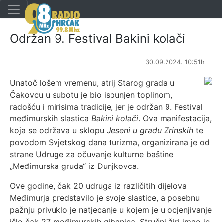
Održan 9. Festival Bakini kolači
30.09.2024. 10:51h
Unatoč lošem vremenu, atrij Starog grada u
Čakovcu u subotu je bio ispunjen toplinom,
radošću i mirisima tradicije, jer je održan 9. Festival
međimurskih slastica
Bakini kolači
. Ova manifestacija,
koja se održava u sklopu
Jeseni u gradu Zrinskih
te
povodom Svjetskog dana turizma, organizirana je od
strane Udruge za očuvanje kulturne baštine
„Međimurska gruda“ iz Dunjkovca.
Ove godine, čak 20 udruga iz različitih dijelova
Međimurja predstavilo je svoje slastice, a posebnu
pažnju privuklo je natjecanje u kojem je u ocjenjivanje
išlo čak 27 međimurskih gibanica. Stručni žiri imao je