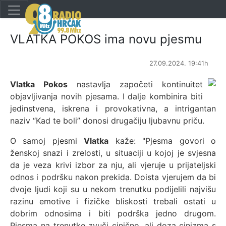
VLATKA POKOS ima novu pjesmu
27.09.2024. 19:41h
Vlatka Pokos
nastavlja započeti kontinuitet
objavljivanja novih pjesama. I dalje kombinira biti
jedinstvena, iskrena i provokativna, a intrigantan
naziv “Kad te boli” donosi drugačiju ljubavnu priču.
O samoj pjesmi
Vlatka
kaže: "Pjesma govori o
ženskoj snazi i zrelosti, u situaciji u kojoj je svjesna
da je veza krivi izbor za nju, ali vjeruje u prijateljski
odnos i podršku nakon prekida. Doista vjerujem da bi
dvoje ljudi koji su u nekom trenutku podijelili najvišu
razinu emotive i fizičke bliskosti trebali ostati u
dobrim odnosima i biti podrška jedno drugom.
Pjesma na trenutke zvuči cinično, ali doza cinizma s