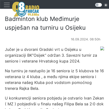
Badminton klub Međimurje
uspješan na turniru u Osijeku
16.09.2024. 06:50h
Jučer je u dvorani Gradski vrt u Osijeku u
organizaciji BK”Osijek” održan 3. Savezni turnir za
seniore i veterane Hrvatskog kupa 2024.
Na turniru je nastupilo je 16 seniora iz 5 klubova te 16
veterana iz 4 kluba , a među njima ekipe seniora i
veterana našeg Kluba pod vodstom pomoćnog
trenera Rajka Bela.
U konkurenciji seniora pobjedu je ostvario Ivan Zekan
( MZ ) pobjedivši u finalu našeg Filipa Bela sa 2:0 dok