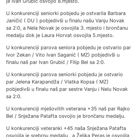
je Ivan Grubić osvojio 8.mjesto.
U konkurenciji seniorki pobjedu je ostvarila Barbara
Janičić ( DU ) pobjedivši u finalu našu Vanju Novak
sa 2:0, a Nela Novak je osvojila 3. mjesto i brončanu
medalju dok je Laura Horvat osvojila 5.mjesto.
U konkurenciji parova seniora pobjedu je ostvario par
Ivor Zekan / Vito Ivan Saganić ( MZ) pobjedivši u
finalu naš par Ivan Grubić / Filip Bel sa 2:0.
U konkurenciji parova seniorki pobjedu je ostvario
par Jelena Karapandža / Vlatka Kopsa ( MZ)
pobjedivši u finalu naš par sestre Vanju i Nelu Novak
sa 2:0.
U konkurenciji mješovitih veterana +35 naš par Rajko
Bel / Snježana Patafta osvojio je brončanu medalju.
U konkurenciji veteranki +45 naša Snježana Patafta
osvojila je srebrnu medalju , a Željka Peras je osvojila