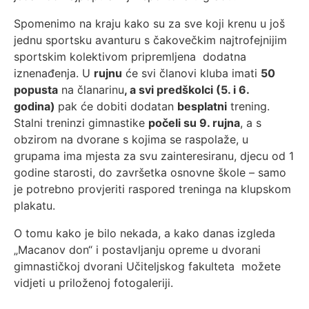
Spomenimo na kraju kako su za sve koji krenu u još
jednu sportsku avanturu s čakovečkim najtrofejnijim
sportskim kolektivom pripremljena dodatna
iznenađenja. U
rujnu
će svi članovi kluba imati
50
popusta
na članarinu
, a svi predškolci (5. i 6.
godina)
pak će dobiti dodatan
besplatni
trening.
Stalni treninzi gimnastike
počeli su 9. rujna
, a s
obzirom na dvorane s kojima se raspolaže, u
grupama ima mjesta za svu zainteresiranu, djecu od 1
godine starosti, do završetka osnovne škole – samo
je potrebno provjeriti raspored treninga na klupskom
plakatu.
O tomu kako je bilo nekada, a kako danas izgleda
„Macanov don“ i postavljanju opreme u dvorani
gimnastičkoj dvorani Učiteljskog fakulteta možete
vidjeti u priloženoj fotogaleriji.