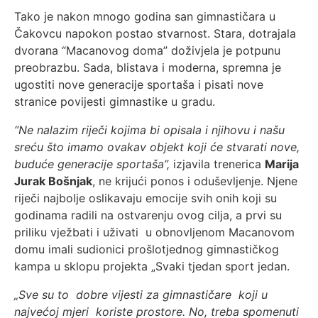
Tako je nakon mnogo godina san gimnastičara u
Čakovcu napokon postao stvarnost. Stara, dotrajala
dvorana “Macanovog doma” doživjela je potpunu
preobrazbu. Sada, blistava i moderna, spremna je
ugostiti nove generacije sportaša i pisati nove
stranice povijesti gimnastike u gradu.
“Ne nalazim riječi kojima bi opisala i njihovu i našu
sreću što imamo ovakav objekt koji će stvarati nove,
buduće generacije sportaša”,
izjavila trenerica
Marija
Jurak Bošnjak
, ne krijući ponos i oduševljenje. Njene
riječi najbolje oslikavaju emocije svih onih koji su
godinama radili na ostvarenju ovog cilja, a prvi su
priliku vježbati i uživati u obnovljenom Macanovom
domu imali sudionici prošlotjednog gimnastičkog
kampa u sklopu projekta „Svaki tjedan sport jedan.
„
Sve su to dobre vijesti
za gimnastičare
koji u
najvećoj mjeri koriste prostore.
No, treba spomenuti