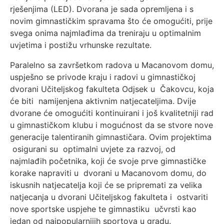
rješenjima (LED). Dvorana je sada opremljena i s
novim gimnastičkim spravama što će omogućiti, prije
svega onima najmlađima da treniraju u optimalnim
uvjetima i postižu vrhunske rezultate.
Paralelno sa završetkom radova u Macanovom domu,
uspješno se privode kraju i radovi u gimnastičkoj
dvorani Učiteljskog fakulteta Odjsek u Čakovcu, koja
će biti namijenjena aktivnim natjecateljima. Dvije
dvorane će omogućiti kontinuirani i još kvalitetniji rad
u gimnastičkom klubu i mogućnost da se stvore nove
generacije talentiranih gimnastičara. Ovim projektima
osigurani su optimalni uvjete za razvoj, od
najmlađih početnika, koji će svoje prve gimnastičke
korake napraviti u dvorani u Macanovom domu, do
iskusnih natjecatelja koji će se pripremati za velika
natjecanja u dvorani Učiteljskog fakulteta i ostvariti
nove sportske uspjehe te gimnastiku učvrsti kao
jedan od najpopularnijih sportova u gradu.