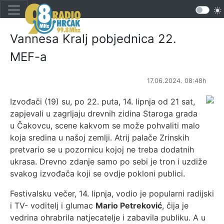
Vannesa Kralj pobjednica 22.
MEF-a
17.06.2024. 08:48h
Izvođači (19) su, po 22. puta, 14. lipnja od 21 sat,
zapjevali u zagrljaju drevnih zidina Staroga grada
u Čakovcu, scene kakvom se može pohvaliti malo
koja sredina u našoj zemlji. Atrij palače Zrinskih
pretvario se u pozornicu kojoj ne treba dodatnih
ukrasa. Drevno zdanje samo po sebi je tron i uzdiže
svakog izvođača koji se ovdje pokloni publici.
Festivalsku večer, 14. lipnja, vodio je popularni radijski
i TV- voditelj i glumac
Mario Petreković
, čija je
vedrina ohrabrila natjecatelje i zabavila publiku. A u