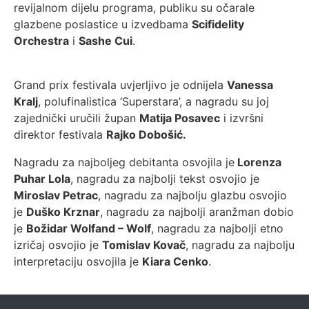
revijalnom dijelu programa, publiku su očarale
glazbene poslastice u izvedbama
Scifidelity
Orchestra
i
Sashe Cui
.
Grand prix festivala uvjerljivo je odnijela
Vanessa
Kralj
, polufinalistica ‘Superstara’, a nagradu su joj
zajednički uručili župan
Matija Posavec
i izvršni
direktor festivala
Rajko Dobošić.
Nagradu za najboljeg debitanta osvojila je
Lorenza
Puhar Lola
, nagradu za najbolji tekst osvojio je
Miroslav Petrac
, nagradu za najbolju glazbu osvojio
je
Duško Krznar
, nagradu za najbolji aranžman dobio
je
Božidar Wolfand – Wolf
, nagradu za najbolji etno
izričaj osvojio je
Tomislav Kovač
, nagradu za najbolju
interpretaciju osvojila je
Kiara Cenko
.