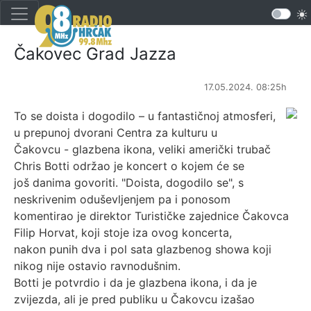
Čakovec Grad Jazza
17.05.2024. 08:25h
To se doista i dogodilo – u fantastičnoj atmosferi,
u prepunoj dvorani Centra za kulturu u
Čakovcu - glazbena ikona, veliki američki trubač
Chris Botti održao je koncert o kojem će se
još danima govoriti. "Doista, dogodilo se", s
neskrivenim oduševljenjem pa i ponosom
komentirao je direktor Turističke zajednice Čakovca
Filip Horvat, koji stoje iza ovog koncerta,
nakon punih dva i pol sata glazbenog showa koji
nikog nije ostavio ravnodušnim.
Botti je potvrdio i da je glazbena ikona, i da je
zvijezda, ali je pred publiku u Čakovcu izašao