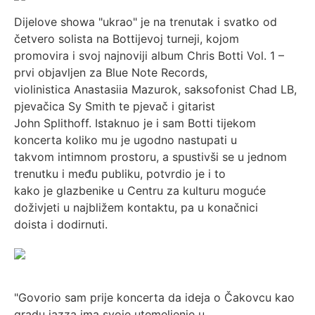
Dijelove showa "ukrao" je na trenutak i svatko od
četvero solista na Bottijevoj turneji, kojom
promovira i svoj najnoviji album Chris Botti Vol. 1 –
prvi objavljen za Blue Note Records,
violinistica Anastasiia Mazurok, saksofonist Chad LB,
pjevačica Sy Smith te pjevač i gitarist
John Splithoff. Istaknuo je i sam Botti tijekom
koncerta koliko mu je ugodno nastupati u
takvom intimnom prostoru, a spustivši se u jednom
trenutku i među publiku, potvrdio je i to
kako je glazbenike u Centru za kulturu moguće
doživjeti u najbližem kontaktu, pa u konačnici
doista i dodirnuti.
"Govorio sam prije koncerta da ideja o Čakovcu kao
gradu jazza ima svoje utemeljenje u