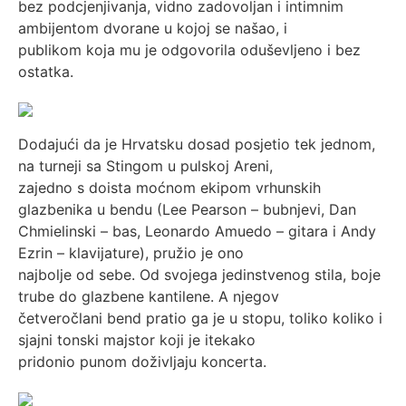
bez podcjenjivanja, vidno zadovoljan i intimnim
ambijentom dvorane u kojoj se našao, i
publikom koja mu je odgovorila oduševljeno i bez
ostatka.
Dodajući da je Hrvatsku dosad posjetio tek jednom,
na turneji sa Stingom u pulskoj Areni,
zajedno s doista moćnom ekipom vrhunskih
glazbenika u bendu (Lee Pearson – bubnjevi, Dan
Chmielinski – bas, Leonardo Amuedo – gitara i Andy
Ezrin – klavijature), pružio je ono
najbolje od sebe. Od svojega jedinstvenog stila, boje
trube do glazbene kantilene. A njegov
četveročlani bend pratio ga je u stopu, toliko koliko i
sjajni tonski majstor koji je itekako
pridonio punom doživljaju koncerta.