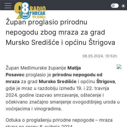
Župan proglasio prirodnu
nepogodu zbog mraza za grad
Mursko Središće i općinu Štrigova
08.05.2024. 10:52h
Župan Međimurske županije
Matija
Posavec
proglasio je
prirodnu nepogodu od
mraza
za grad
Mursko Središće
i općinu
Štrigova
,
gdje je mraz u razdoblju između 19. i 22. travnja
2024. godine izazvao smrzavanje, oštećenje i
očekivano značajno smanjenje ovogodišnjeg uroda u
voćnjacima i vinogradima.
Odluka o proglašenju prirodne nepogode – mraza
stupa na snagu 6. svibnja 2024.