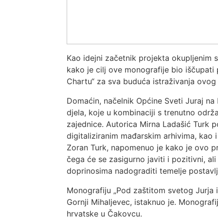
Kao idejni začetnik projekta okupljenim s
kako je cilj ove monografije bio iščupat
Chartu“ za sva buduća istraživanja ovog 
Domaćin, načelnik Općine Sveti Juraj na 
djela, koje u kombinaciji s trenutno održ
zajednice. Autorica Mirna Ladašić Turk p
digitaliziranim mađarskim arhivima, kao i 
Zoran Turk, napomenuo je kako je ovo pr
čega će se zasigurno javiti i pozitivni, al
doprinosima nadograditi temelje postavl
Monografiju „Pod zaštitom svetog Jurja 
Gornji Mihaljevec, istaknuo je. Monografi
hrvatske u Čakovcu.