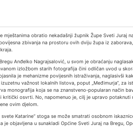
e mještanima obratio nekadašnji župnik Župe Sveti Juraj na 
i povijesna zbivanja na prostoru ovih dviju župa iz zaborav
kraja.
Bregu Anđelko Nagrajsalović, u svom je obraćanju naglasak 
avanom izložbom starih fotografija čini odličan uvod u skora
ojasnila je mehanizme povijesnih istraživanja, naglasivši k
izuzetnu važnost lokalnih listova, poput „Međimurja“, za istr
va monografija koja se na znanstveno-popularan način bav
i i kritički osvrti. No, napomenuo je, cilj je upravo potaknut
jene ovim djelom.
i svete Katarine“ stoga se može smatrati osobnom iskaznico
ja je objavljena u sunakladi Općine Sveti Juraj na Bregu, O