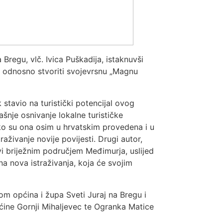
Bregu, vlč. Ivica Puškadija, istaknuvši
a, odnosno stvoriti svojevrsnu „Magnu
stavio na turistički potencijal ovog
šnje osnivanje lokalne turističke
ako su ona osim u hrvatskim provedena i u
aživanje novije povijesti. Drugi autor,
i briježnim područjem Međimurja, uslijed
i na nova istraživanja, koja će svojim
m općina i župa Sveti Juraj na Bregu i
pćine Gornji Mihaljevec te Ogranka Matice