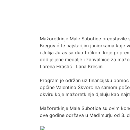
Mažoretkinje Male Subotice predstavile su
Bregović te najstarijim juniorkama koje 
i Julija Juras sa duo točkom koje pripr
dodijeljene medalje i zahvalnice za mažo
Lorena Hrastić i Lana Kreslin.
Program je održan uz financijsku pomoć O
općine Valentino Škvorc na samom početk
okviru koje mažoretkinje djeluju kao najm
Mažoretkinje Male Subotice su ovim konc
ove godine održava u Međimurju od 3. do