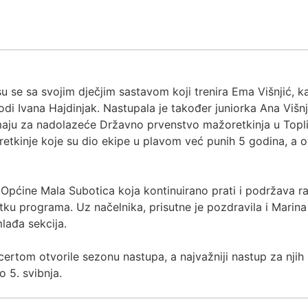
 se sa svojim dječjim sastavom koji trenira Ema Višnjić, ka
vodi Ivana Hajdinjak. Nastupala je također juniorka Ana Viš
emaju za nadolazeće Državno prvenstvo mažoretkinja u Topli
retkinje koje su dio ekipe u plavom već punih 5 godina, a o
pćine Mala Subotica koja kontinuirano prati i podržava rad
u programa. Uz načelnika, prisutne je pozdravila i Marin
lađa sekcija.
ertom otvorile sezonu nastupa, a najvažniji nastup za njih
 5. svibnja.