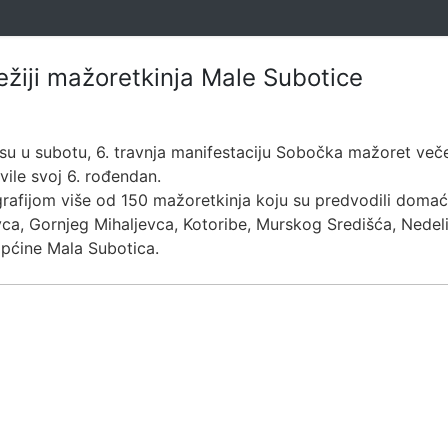
žiji mažoretkinja Male Subotice
 su u subotu, 6. travnja manifestaciju Sobočka mažoret ve
vile svoj 6. rođendan.
fijom više od 150 mažoretkinja koju su predvodili domaći
vca, Gornjeg Mihaljevca, Kotoribe, Murskog Središća, Nedeli
pćine Mala Subotica.