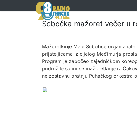
Sobočka mažoret večer u re
Mažoretkinje Male Subotice organizirale
prijateljicama iz cijelog Međimurja prosla
Program je započeo zajedničkom koreogra
pridružile su im se mažoretkinje iz Čako
neizostavnu pratnju Puhačkog orkestra o