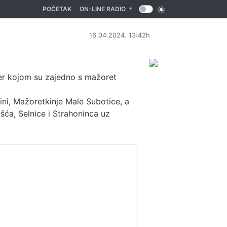
(CURRENT)
POČETAK
ON-LINE RADIO
16.04.2024. 13:42h
čer kojom su zajedno s mažoret
ni, Mažoretkinje Male Subotice, a
šća, Selnice i Strahoninca uz