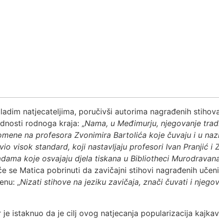
ladim natjecateljima, poručivši autorima nagrađenih stihov
dnosti rodnoga kraja: „
Nama, u Međimurju, njegovanje tradi
pomene na profesora Zvonimira Bartolića koje čuvaju i u naz
visok standard, koji nastavljaju profesori Ivan Pranjić i Zo
dama koje osvajaju djela tiskana u Bibliotheci Murodravan
 će se Matica pobrinuti da zavičajni stihovi nagrađenih uč
enu: „
Nizati stihove na jeziku zavičaja, znači čuvati i njegovat
je istaknuo da je cilj ovog natjecanja popularizacija kajka