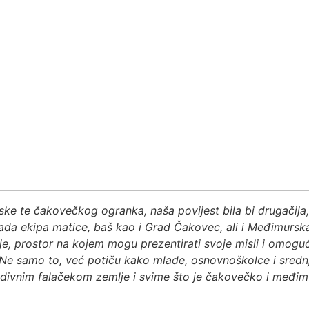
ske te čakovečkog ogranka, naša povijest bila bi drugačija, a
ada ekipa matice, baš kao i Grad Čakovec, ali i Međimurska
e, prostor na kojem mogu prezentirati svoje misli i omogu
Ne samo to, već potiču kako mlade, osnovnoškolce i srednjo
divnim falačekom zemlje i svime što je čakovečko i međim