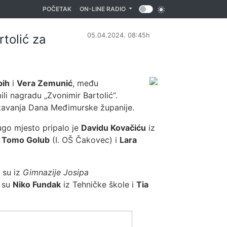
(CURRENT)
POČETAK
ON-LINE RADIO
05.04.2024. 08:45h
tolić za
bih
i
Vera Zemunić
, među
ili nagradu „Zvonimir Bartolić“.
ežavanja Dana Međimurske županije.
ugo mjesto pripalo je
Davidu Kovačiću
iz
i
Tomo Golub
(I. OŠ Čakovec) i
Lara
 su iz
Gimnazije Josipa
i su
Niko Fundak
iz Tehničke škole i
Tia