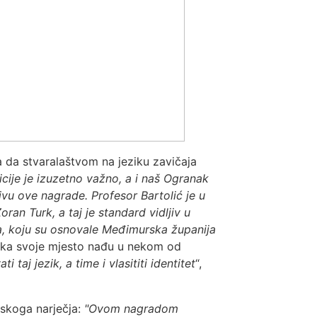
a da stvaralaštvom na jeziku zavičaja
cije je izuzetno važno, a i naš Ogranak
ivu ove nagrade. Profesor Bartolić je u
ran Turk, a taj je standard vidljiv u
a, koju su osnovale Međimurska županija
enika svoje mjesto nađu u nekom od
i taj jezik, a time i vlasititi identitet
“,
vskoga narječja:
"Ovom nagradom