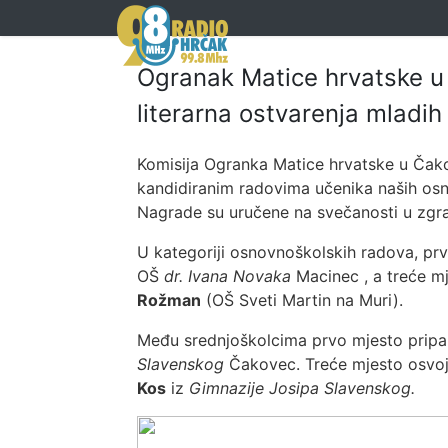
Ogranak Matice hrvatske u 
literarna ostvarenja mladih
Komisija Ogranka Matice hrvatske u Čako
kandidiranim radovima učenika naših osnovn
Nagrade su uručene na svečanosti u zgra
U kategoriji osnovnoškolskih radova, prv
OŠ
dr. Ivana Novaka
Macinec , a treće m
Rožman
(OŠ Sveti Martin na Muri).
Među srednjoškolcima prvo mjesto pripa
Slavenskog
Čakovec. Treće mjesto osvoj
Kos
iz
Gimnazije Josipa Slavenskog.