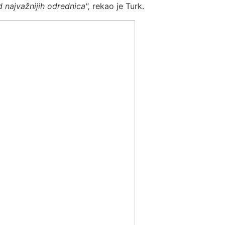
d najvažnijih odrednica",
rekao je Turk.