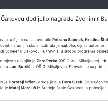
Čakovcu dodijelio nagrade Zvonimir Bar
vcu, u čijem su sastavu bile
Petrana Sabolek
,
Kristina Šte
ih i srednjih škola, izabrala je najbolje, čiji su autori prim
di Scheier u Čakovcu, 4. travnja, u sklopu programa obilj
o mjesto osvojila je
Zara Perko
(OŠ Gornji Mihaljevec) , dr
jesto
Luni Boršić
iz OŠ G. Mihaljevec. Pohvalnice su primil
lo je
Doroteji Sršan,
druga je bila
Dora Sisek
. Obje učenice
io je
Matej Marciuš
iz Srednje škole Čakovec, a pohvaljen