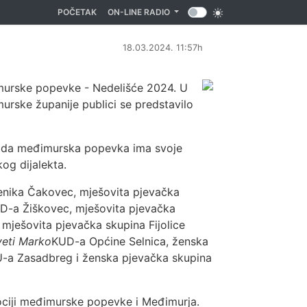
(CURRENT)
POČETAK
ON-LINE RADIO
18.03.2024. 11:57h
murske popevke - Nedelišće 2024. U
urske županije publici se predstavilo
li da međimurska popevka ima svoje
og dijalekta.
enika Čakovec, mješovita pjevačka
D-a Žiškovec, mješovita pjevačka
mješovita pjevačka skupina Fijolice
veti Marko
KUD-a Općine Selnica, ženska
U-a Zasadbreg i ženska pjevačka skupina
ociji međimurske popevke i Međimurja.