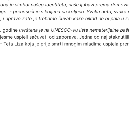
a je simbol našeg identiteta, naše ljubavi prema domovini 
lago - prenoseći je s koljena na koljeno. Svaka nota, svaka
a, i upravo zato je trebamo čuvati kako nikad ne bi pala u 
. godine
uvrštena je na UNESCO-vu liste nematerijalne bašt
 pjesme uspjeli sačuvati od zaborava. Jedna od najistaknut
 Teta Liza koja je prije smrti mnogim mladima uspjela preni