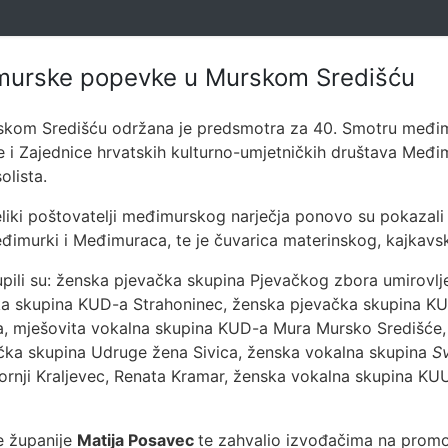
murske popevke u Murskom Središću
rskom Središću održana je predsmotra za 40. Smotru međi
i Zajednice hrvatskih kulturno-umjetničkih društava Međim
olista.
eliki poštovatelji međimurskog narječja ponovo su pokaza
eđimurki i Međimuraca, te je čuvarica materinskog, kajkavsk
pili su: ženska pjevačka skupina Pjevačkog zbora umirovlj
a skupina KUD-a Strahoninec, ženska pjevačka skupina KU
a, mješovita vokalna skupina KUD-a Mura Mursko Središće, 
čka skupina Udruge žena Sivica, ženska vokalna skupina
S
rnji Kraljevec, Renata Kramar, ženska vokalna skupina KU
e županije
Matija Posavec
te zahvalio izvođačima na prom