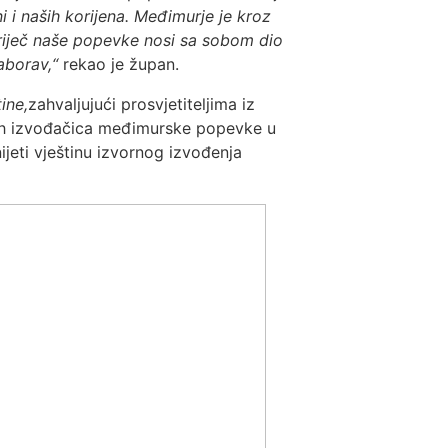
i naših korijena. Međimurje je kroz
 riječ naše popevke nosi sa sobom dio
zaborav,“
rekao je župan.
ine,
zahvaljujući prosvjetiteljima iz
ijih izvođačica međimurske popevke u
jeti vještinu izvornog izvođenja