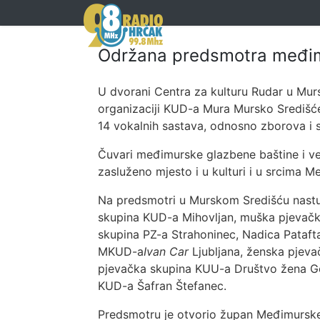
Održana predsmotra međi
U dvorani Centra za kulturu Rudar u Mu
organizaciji KUD-a Mura Mursko Središće 
14 vokalnih sastava, odnosno zborova i s
Čuvari međimurske glazbene baštine i v
zasluženo mjesto i u kulturi i u srcima M
Na predsmotri u Murskom Središću nastu
skupina KUD-a Mihovljan, muška pjevačk
skupina PZ-a Strahoninec, Nadica Pataft
MKUD-a
Ivan Car
Ljubljana, ženska pjeva
pjevačka skupina KUU-a Društvo žena Go
KUD-a Šafran Štefanec.
Predsmotru je otvorio župan Međimursk