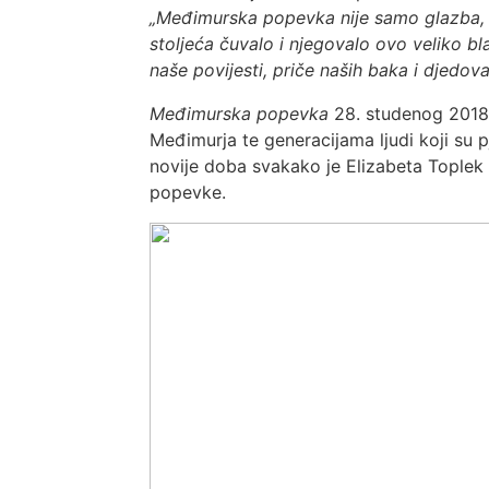
„Međimurska popevka nije samo glazba, on
stoljeća čuvalo i njegovalo ovo veliko b
naše povijesti, priče naših baka i djedov
Međimurska popevka
28. studenog 2018
Međimurja te generacijama ljudi koji su
novije doba svakako je Elizabeta Toplek -
popevke.