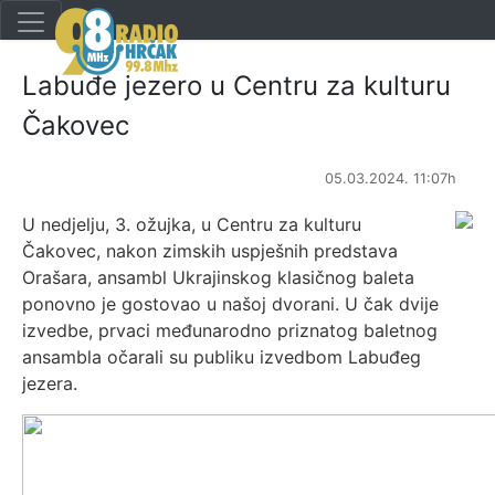
Labuđe jezero u Centru za kulturu
Čakovec
05.03.2024. 11:07h
U nedjelju, 3. ožujka, u Centru za kulturu
Čakovec, nakon zimskih uspješnih predstava
Orašara, ansambl Ukrajinskog klasičnog baleta
ponovno je gostovao u našoj dvorani. U čak dvije
izvedbe, prvaci međunarodno priznatog baletnog
ansambla očarali su publiku izvedbom Labuđeg
jezera.