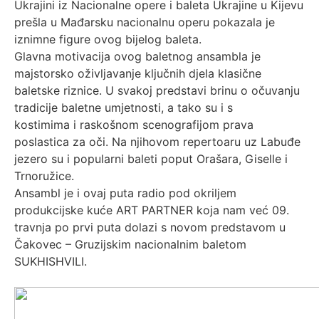
Ukrajini iz Nacionalne opere i baleta Ukrajine u Kijevu
prešla u Mađarsku nacionalnu operu pokazala je
iznimne figure ovog bijelog baleta.
Glavna motivacija ovog baletnog ansambla je
majstorsko oživljavanje ključnih djela klasične
baletske riznice. U svakoj predstavi brinu o očuvanju
tradicije baletne umjetnosti, a tako su i s
kostimima i raskošnom scenografijom prava
poslastica za oči. Na njihovom repertoaru uz Labuđe
jezero su i popularni baleti poput Orašara, Giselle i
Trnoružice.
Ansambl je i ovaj puta radio pod okriljem
produkcijske kuće ART PARTNER koja nam već 09.
travnja po prvi puta dolazi s novom predstavom u
Čakovec – Gruzijskim nacionalnim baletom
SUKHISHVILI.