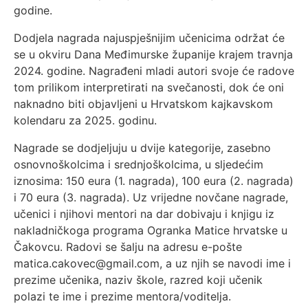
godine.
Dodjela nagrada najuspješnijim učenicima održat će
se u okviru Dana Međimurske županije krajem travnja
2024. godine. Nagrađeni mladi autori svoje će radove
tom prilikom interpretirati na svečanosti, dok će oni
naknadno biti objavljeni u Hrvatskom kajkavskom
kolendaru za 2025. godinu.
Nagrade se dodjeljuju u dvije kategorije, zasebno
osnovnoškolcima i srednjoškolcima, u sljedećim
iznosima: 150 eura (1. nagrada), 100 eura (2. nagrada)
i 70 eura (3. nagrada). Uz vrijedne novčane nagrade,
učenici i njihovi mentori na dar dobivaju i knjigu iz
nakladničkoga programa Ogranka Matice hrvatske u
Čakovcu. Radovi se šalju na adresu e-pošte
matica.cakovec@gmail.com, a uz njih se navodi ime i
prezime učenika, naziv škole, razred koji učenik
polazi te ime i prezime mentora/voditelja.