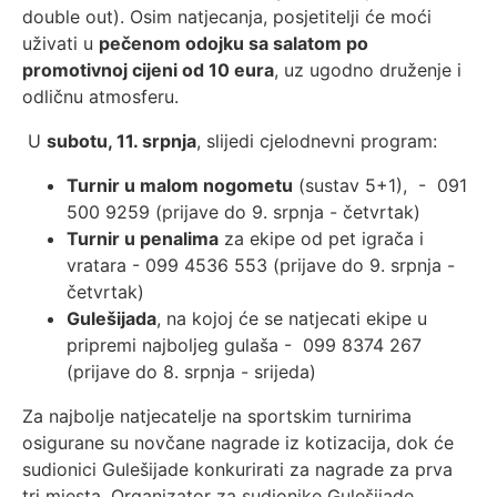
double out). Osim natjecanja, posjetitelji će moći
uživati u
pečenom odojku sa salatom po
promotivnoj cijeni od 10 eura
, uz ugodno druženje i
odličnu atmosferu.
U
subotu, 11. srpnja
, slijedi cjelodnevni program:
Turnir u malom nogometu
(sustav 5+1), - 091
500 9259 (prijave do 9. srpnja - četvrtak)
Turnir u penalima
za ekipe od pet igrača i
vratara - 099 4536 553 (prijave do 9. srpnja -
četvrtak)
Gulešijada
, na kojoj će se natjecati ekipe u
pripremi najboljeg gulaša - 099 8374 267
(prijave do 8. srpnja - srijeda)
Za najbolje natjecatelje na sportskim turnirima
osigurane su novčane nagrade iz kotizacija, dok će
sudionici Gulešijade konkurirati za nagrade za prva
tri mjesta. Organizator za sudionike Gulešijade