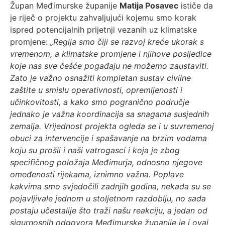
Župan Međimurske županije
Matija Posavec
ističe da
je riječ o projektu zahvaljujući kojemu smo korak
ispred potencijalnih prijetnji vezanih uz klimatske
promjene:
„Regija smo čiji se razvoj kreće ukorak s
vremenom, a klimatske promjene i njihove posljedice
koje nas sve češće pogađaju ne možemo zaustaviti.
Zato je važno osnažiti kompletan sustav civilne
zaštite u smislu operativnosti, opremljenosti i
učinkovitosti, a kako smo pogranično područje
jednako je važna koordinacija sa snagama susjednih
zemalja. Vrijednost projekta ogleda se i u suvremenoj
obuci za intervencije i spašavanje na brzim vodama
koju su prošli i naši vatrogasci i koja je zbog
specifičnog položaja Međimurja, odnosno njegove
omeđenosti rijekama, iznimno važna. Poplave
kakvima smo svjedočili zadnjih godina, nekada su se
pojavljivale jednom u stoljetnom razdoblju, no sada
postaju učestalije što traži našu reakciju, a jedan od
sigurnosnih odgovora Međimurske županije je i ovaj