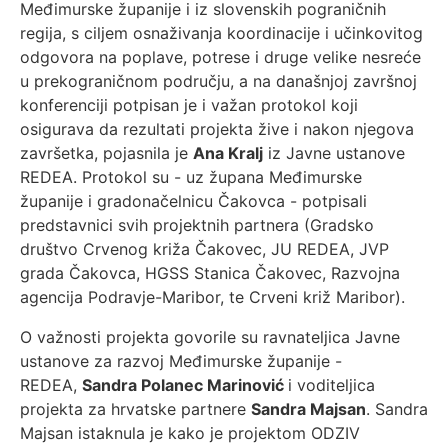
Međimurske županije i iz slovenskih pograničnih
regija, s ciljem osnaživanja koordinacije i učinkovitog
odgovora na poplave, potrese i druge velike nesreće
u prekograničnom području, a na današnjoj završnoj
konferenciji potpisan je i važan protokol koji
osigurava da rezultati projekta žive i nakon njegova
završetka, pojasnila je
Ana Kralj
iz Javne ustanove
REDEA. Protokol su - uz župana Međimurske
županije i gradonačelnicu Čakovca - potpisali
predstavnici svih projektnih partnera (Gradsko
društvo Crvenog križa Čakovec, JU REDEA, JVP
grada Čakovca, HGSS Stanica Čakovec, Razvojna
agencija Podravje-Maribor, te Crveni križ Maribor).
O važnosti projekta govorile su ravnateljica Javne
ustanove za razvoj Međimurske županije -
REDEA,
Sandra Polanec Marinović
i voditeljica
projekta za hrvatske partnere
Sandra Majsan
. Sandra
Majsan istaknula je kako je projektom ODZIV