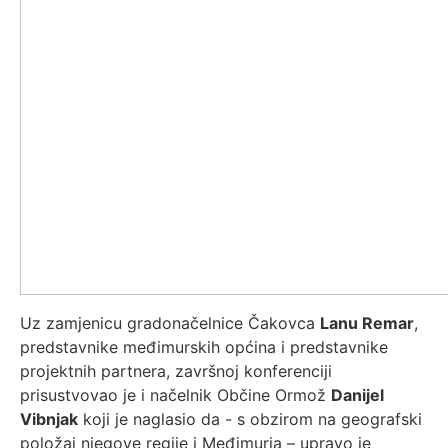
Uz zamjenicu gradonačelnice Čakovca
Lanu Remar
,
predstavnike međimurskih općina i predstavnike
projektnih partnera, završnoj konferenciji
prisustvovao je i načelnik Občine Ormož
Danijel
Vibnjak
koji je naglasio da - s obzirom na geografski
položaj njegove regije i Međimurja – upravo je