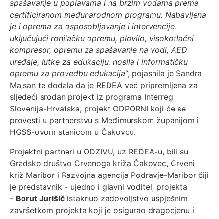
spašavanje u poplavama i na brzim vodama prema
certificiranom međunarodnom programu. Nabavljena
je i oprema za osposobljavanje i intervencije,
uključujući ronilačku opremu, plovilo, visokotlačni
kompresor, opremu za spašavanje na vodi, AED
uređaje, lutke za edukaciju, nosila i informatičku
opremu za provedbu edukacija
“, pojasnila je Sandra
Majsan te dodala da je REDEA već pripremljena za
sljedeći srodan projekt iz programa Interreg
Slovenija-Hrvatska, projekt ODPORNI koji će se
provesti u partnerstvu s Međimurskom županijom i
HGSS-ovom stanicom u Čakovcu.
Projektni partneri u ODZIVU, uz REDEA-u, bili su
Gradsko društvo Crvenoga križa Čakovec, Crveni
križ Maribor i Razvojna agencija Podravje-Maribor čiji
je predstavnik - ujedno i glavni voditelj projekta
-
Borut Jurišič
istaknuo zadovoljstvo uspješnim
završetkom projekta koji je osigurao dragocjenu i