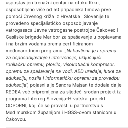
uspostavljen trenažni centar na otoku Krku,
osposobljeno više od 50 pripadnika timova prve
pomoći Crvenog križa iz Hrvatske i Slovenije te
provedeno specijalističko osposobljavanje
vatrogasaca Javne vatrogasne postrojbe Čakovec i
Gasilske brigade Maribor za spašavanje u poplavama
i na brzim vodama prema certificiranom
međunarodnom programu.
„Nabavljena je i oprema
za osposobljavanje i intervencije, uključujući
ronilačku opremu, plovilo, visokotlačni kompresor,
opremu za spašavanje na vodi, AED uređaje, lutke za
edukaciju, nosila i informatičku opremu za provedbu
edukacija“,
pojasnila je Sandra Majsan te dodala da je
REDEA već pripremljena za sljedeći srodan projekt iz
programa Interreg Slovenija-Hrvatska, projekt
ODPORNI, koji će se provesti u partnerstvu s
Međimurskom županijom i HGSS-ovom stanicom u
Čakovcu.