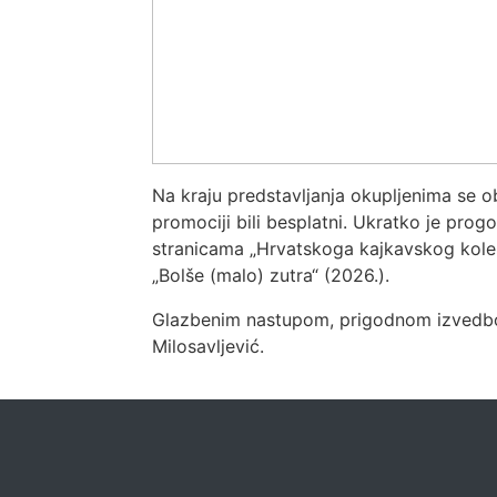
Na kraju predstavljanja okupljenima se obr
promociji bili besplatni. Ukratko je prog
stranicama „Hrvatskoga kajkavskog kolend
„Bolše (malo) zutra“ (2026.).
Glazbenim nastupom, prigodnom izvedbom 
Milosavljević.