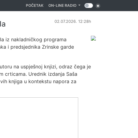
(CURRENT)
POČETAK
ON-LINE RADIO
02.07.2026. 12:28h
la
jela iz nakladničkog programa
ka i predsjednika Zrinske garde
toru na uspješnoj knjizi, odraz čega je
nim crticama. Urednik izdanja Saša
kvih knjiga u kontekstu napora za