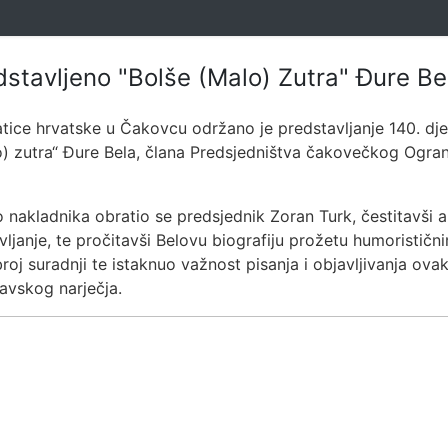
tavljeno "Bolše (Malo) Zutra" Đure Be
Matice hrvatske u Čakovcu održano je predstavljanje 140. d
o) zutra“ Đure Bela, člana Predsjedništva čakovečkog Ogran
kladnika obratio se predsjednik Zoran Turk, čestitavši au
vljanje, te pročitavši Belovu biografiju prožetu humoristič
oj suradnji te istaknuo važnost pisanja i objavljivanja ova
avskog narječja.