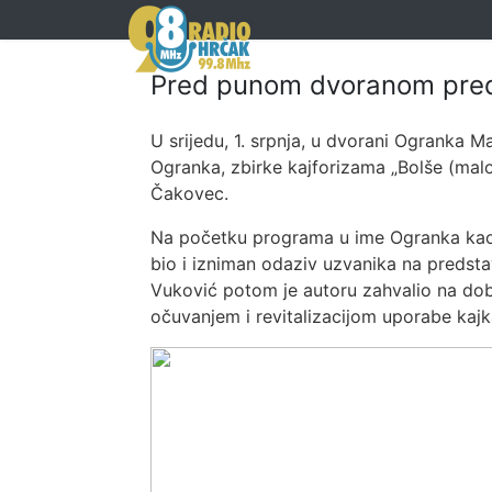
Pred punom dvoranom preds
U srijedu, 1. srpnja, u dvorani Ogranka 
Ogranka, zbirke kajforizama „Bolše (mal
Čakovec.
Na početku programa u ime Ogranka kao na
bio i izniman odaziv uzvanika na predsta
Vuković potom je autoru zahvalio na dobr
očuvanjem i revitalizacijom uporabe kajk