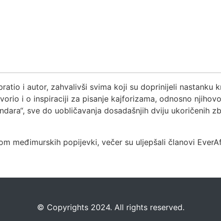
atio i autor, zahvalivši svima koji su doprinijeli nastanku kn
ovorio i o inspiraciji za pisanje kajforizama, odnosno njiho
ara“, sve do uobličavanja dosadašnjih dviju ukoričenih zbi
međimurskih popijevki, večer su uljepšali članovi EverAfte
©️
Copyrights 2024. All rights reserved.