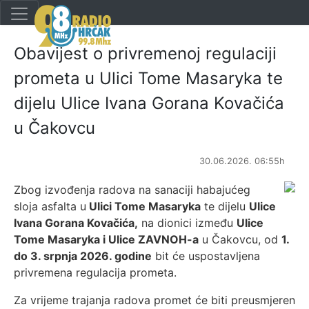
Obavijest o privremenoj regulaciji
prometa u Ulici Tome Masaryka te
dijelu Ulice Ivana Gorana Kovačića
u Čakovcu
30.06.2026. 06:55h
Zbog izvođenja radova na sanaciji habajućeg
sloja asfalta u
Ulici Tome Masaryka
te dijelu
Ulice
Ivana Gorana Kovačića,
na dionici između
Ulice
Tome Masaryka i Ulice ZAVNOH-a
u Čakovcu, od
1.
do 3. srpnja 2026. godine
bit će uspostavljena
privremena regulacija prometa.
Za vrijeme trajanja radova promet će biti preusmjeren