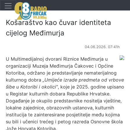
Košaraštvo kao čuvar identiteta
cijelog Međimurja
04.06.2026. 07:41h
U Multimedijalnoj dvorani Riznice Međimurja u
organizaciji Muzeja Međimurja Čakovec i Općine
Kotoriba, održano je predstavljanje nematerijalnog
kulturnog dobra
„Umijeće izrade predmeta od vrbove
šibe u Kotoribi i okolici“
, koje je 2025. godine upisano
u Registar kulturnih dobara Republike Hrvatske.
Događanje je okupilo predstavnike nositelja vještine,
lokalne zajednice, obrazovnih ustanova, kulturnih
institucija te zainteresirane posjetitelje među kojima
su bili i učenici trećeg i petog razreda Osnovne škola
Jože Horvata Kotoriba.