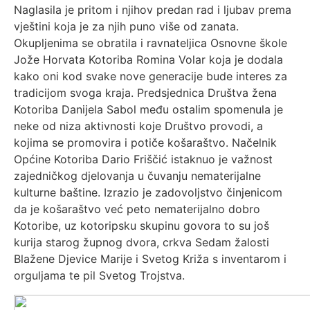
Naglasila je pritom i njihov predan rad i ljubav prema
vještini koja je za njih puno više od zanata.
Okupljenima se obratila i ravnateljica Osnovne škole
Jože Horvata Kotoriba Romina Volar koja je dodala
kako oni kod svake nove generacije bude interes za
tradicijom svoga kraja. Predsjednica Društva žena
Kotoriba Danijela Sabol među ostalim spomenula je
neke od niza aktivnosti koje Društvo provodi, a
kojima se promovira i potiče košaraštvo. Načelnik
Općine Kotoriba Dario Friščić istaknuo je važnost
zajedničkog djelovanja u čuvanju nematerijalne
kulturne baštine. Izrazio je zadovoljstvo činjenicom
da je košaraštvo već peto nematerijalno dobro
Kotoribe, uz kotoripsku skupinu govora to su još
kurija starog župnog dvora, crkva Sedam žalosti
Blažene Djevice Marije i Svetog Križa s inventarom i
orguljama te pil Svetog Trojstva.