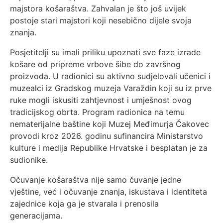
majstora košaraštva. Zahvalan je što još uvijek
postoje stari majstori koji nesebično dijele svoja
znanja.
Posjetitelji su imali priliku upoznati sve faze izrade
košare od pripreme vrbove šibe do završnog
proizvoda. U radionici su aktivno sudjelovali učenici i
muzealci iz Gradskog muzeja Varaždin koji su iz prve
ruke mogli iskusiti zahtjevnost i umješnost ovog
tradicijskog obrta. Program radionica na temu
nematerijalne baštine koji Muzej Međimurja Čakovec
provodi kroz 2026. godinu sufinancira Ministarstvo
kulture i medija Republike Hrvatske i besplatan je za
sudionike.
Očuvanje košaraštva nije samo čuvanje jedne
vještine, već i očuvanje znanja, iskustava i identiteta
zajednice koja ga je stvarala i prenosila
generacijama.