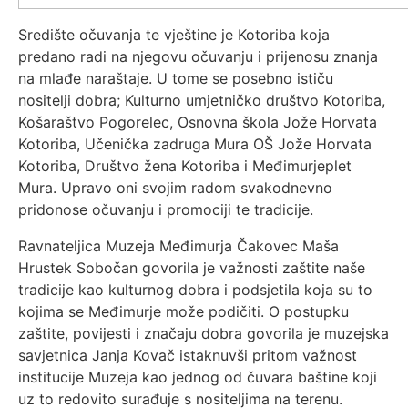
Središte očuvanja te vještine je Kotoriba koja
predano radi na njegovu očuvanju i prijenosu znanja
na mlađe naraštaje. U tome se posebno ističu
nositelji dobra; Kulturno umjetničko društvo Kotoriba,
Košaraštvo Pogorelec, Osnovna škola Jože Horvata
Kotoriba, Učenička zadruga Mura OŠ Jože Horvata
Kotoriba, Društvo žena Kotoriba i Međimurjeplet
Mura. Upravo oni svojim radom svakodnevno
pridonose očuvanju i promociji te tradicije.
Ravnateljica Muzeja Međimurja Čakovec Maša
Hrustek Sobočan govorila je važnosti zaštite naše
tradicije kao kulturnog dobra i podsjetila koja su to
kojima se Međimurje može podičiti. O postupku
zaštite, povijesti i značaju dobra govorila je muzejska
savjetnica Janja Kovač istaknuvši pritom važnost
institucije Muzeja kao jednog od čuvara baštine koji
uz to redovito surađuje s nositeljima na terenu.