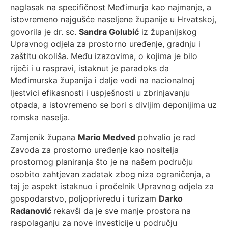
naglasak na specifičnost Međimurja kao najmanje, a
istovremeno najgušće naseljene županije u Hrvatskoj,
govorila je dr. sc.
Sandra Golubić
iz županijskog
Upravnog odjela za prostorno uređenje, gradnju i
zaštitu okoliša. Među izazovima, o kojima je bilo
riječi i u raspravi, istaknut je paradoks da
Međimurska županija i dalje vodi na nacionalnoj
ljestvici efikasnosti i uspješnosti u zbrinjavanju
otpada, a istovremeno se bori s divljim deponijima uz
romska naselja.
Zamjenik župana
Mario Medved
pohvalio je rad
Zavoda za prostorno uređenje kao nositelja
prostornog planiranja što je na našem području
osobito zahtjevan zadatak zbog niza ograničenja, a
taj je aspekt istaknuo i pročelnik Upravnog odjela za
gospodarstvo, poljoprivredu i turizam
Darko
Radanović
rekavši da je sve manje prostora na
raspolaganju za nove investicije u području