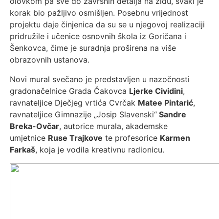
olovkom pa sve do završnih detalja na zidu, svaki je
korak bio pažljivo osmišljen. Posebnu vrijednost
projektu daje činjenica da su se u njegovoj realizaciji
pridružile i učenice osnovnih škola iz Goričana i
Šenkovca, čime je suradnja proširena na više
obrazovnih ustanova.
Novi mural svečano je predstavljen u nazočnosti
gradonačelnice Grada Čakovca
Ljerke Cividini
,
ravnateljice Dječjeg vrtića Cvrčak
Matee Pintarić
,
ravnateljice Gimnazije „Josip Slavenski“
Sandre
Breka-Ovčar
, autorice murala, akademske
umjetnice
Ruse Trajkove
te profesorice
Karmen
Farkaš
, koja je vodila kreativnu radionicu.