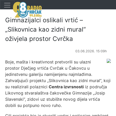
Gimnazijalci oslikali vrtić –
„Slikovnica kao zidni mural“
oživjela prostor Cvrčka
03.06.2026. 15:09h
Boje, mašta i kreativnost pretvorili su ulazni
prostor Dječjeg vrtića Cvrčak u Čakovcu u
jedinstvenu galeriju namijenjenu najmlađima.
Zahvaljujući projektu „Slikovnica kao zidni mural“, koji
su realizirali polaznici
Centra izvrsnosti
iz područja
Likovnog stvaralaštva čakovečke Gimnazije „Josip
Slavenski“, zidovi uz stubište novog dijela vrtića
dobili su potpuno novo ruho.
Cilj projekta bio je stvoriti vedar i poticajan ambijent