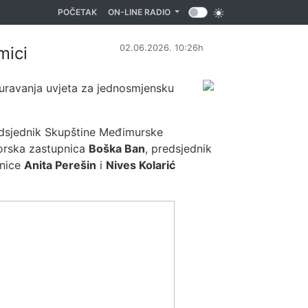
(CURRENT)
POČETAK
ON-LINE RADIO
02.06.2026. 10:26h
mici
iguravanja uvjeta za jednosmjensku
edsjednik Skupštine Međimurske
orska zastupnica
Boška Ban
, predsjednik
lnice
Anita Perešin
i
Nives Kolarić