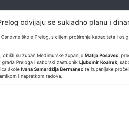
relog odvijaju se sukladno planu i dina
i Osnovne škole Prelog, s ciljem proširenja kapaciteta i os
, obišli su župan Međimurske županije
Matija Posavec
, pr
k grada Preloga i saborski zastupnik
Ljubomir Koalrek
, sab
jica škole
Ivana Samardžija Bermanec
te županijske proče
inamikom i napretkom radova.