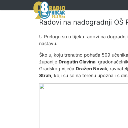
Radovi na nadogradnji OŠ P
U Prelogu su u tijeku radovi na dogradnj
nastavu.
Školu, koju trenutno pohađa 509 učenika
županije
Dragutin Glavina
, gradonačelni
Gradskog vijeća
Dražen Novak
, ravnatel
Strah
,
koji su se na terenu upoznali s d