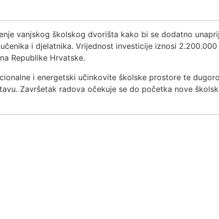
enje vanjskog školskog dvorišta kako bi se dodatno unaprij
a učenika i djelatnika. Vrijednost investicije iznosi 2.200.00
na Republike Hrvatske.
kcionalne i energetski učinkovite školske prostore te dugoro
avu. Završetak radova očekuje se do početka nove školske