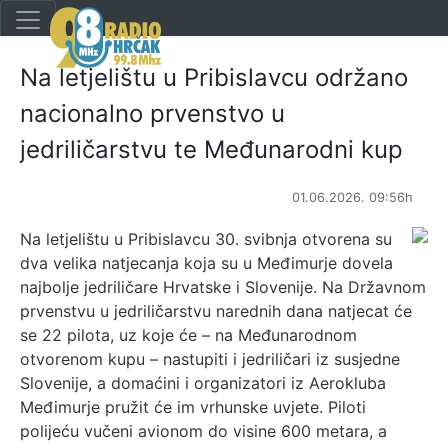
Na letjelištu u Pribislavcu održano
nacionalno prvenstvo u
jedriličarstvu te Međunarodni kup
01.06.2026. 09:56h
Na letjelištu u Pribislavcu 30. svibnja otvorena su
dva velika natjecanja koja su u Međimurje dovela
najbolje jedriličare Hrvatske i Slovenije. Na Državnom
prvenstvu u jedriličarstvu narednih dana natjecat će
se 22 pilota, uz koje će – na Međunarodnom
otvorenom kupu – nastupiti i jedriličari iz susjedne
Slovenije, a domaćini i organizatori iz Aerokluba
Međimurje pružit će im vrhunske uvjete. Piloti
polijeću vučeni avionom do visine 600 metara, a