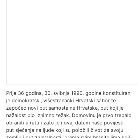
Prije 36 godina, 30. svibnja 1990. godine konstituiran
je demokratski, višestranački Hrvatski sabor te
započeo novi put samostalne Hrvatske, put koji je
nažalost bio iznimno težak. Domovinu je prvo trebalo
obraniti u ratu i zato je i ovaj datum naše povijesti
put sjećanja na ljude koji su položili život za svoju
zemlju i put zahvalnosti prema svim braniteljima koji