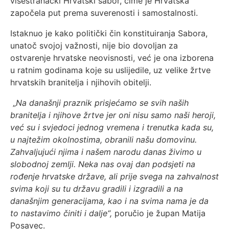
višestranački Hrvatski sabor, čime je Hrvatska
započela put prema suverenosti i samostalnosti.
Istaknuo je kako politički čin konstituiranja Sabora,
unatoč svojoj važnosti, nije bio dovoljan za
ostvarenje hrvatske neovisnosti, već je ona izborena
u ratnim godinama koje su uslijedile, uz velike žrtve
hrvatskih branitelja i njihovih obitelji.
„
Na današnji praznik prisjećamo se svih naših
branitelja i njihove žrtve jer oni nisu samo naši heroji,
već su i svjedoci jednog vremena i trenutka kada su,
u najtežim okolnostima, obranili našu domovinu.
Zahvaljujući njima i našem narodu danas živimo u
slobodnoj zemlji. Neka nas ovaj dan podsjeti na
rođenje hrvatske države, ali prije svega na zahvalnost
svima koji su tu državu gradili i izgradili a na
današnjim generacijama, kao i na svima nama je da
to nastavimo činiti i dalje“,
poručio je župan Matija
Posavec.