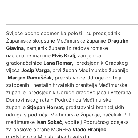
Svijeće podno spomenika položili su predsjednik
Županijske skupštine Međimurske županije
Dragutin
Glavina
, zamjenik župana iz redova romske
nacionalne manjine
Elvis Kralj
, zamjenica
gradonačelnice
Lana Remar,
predsjednik Gradskog
vijeća
Josip Varga
, prvi župan Međimurske županije
Marijan Ramušćak,
predstavnice Udruge obitelji
zatočenih i nestalih hrvatskih branitelja Međimurske
županije, predsjednik Udruge dragovoljaca i veterana
Domovinskog rata – Podružnica Međimurske
županije
Stjepan Horvat
, predstavnici braniteljskih
udruga s područja Međimurske županije, načelnik PU
međimurske
Ivan Sokač
, voditelj Područnog odsjeka
za poslove obrane MORH-a
Vlado Hranjec
,
predstavnica Ministarstva hrvatskih