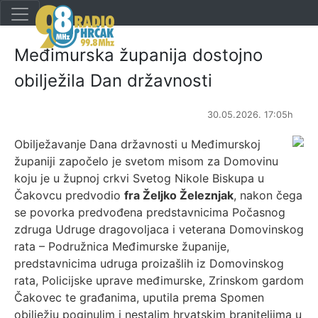
Međimurska županija dostojno
obilježila Dan državnosti
30.05.2026. 17:05h
Obilježavanje Dana državnosti u Međimurskoj
županiji započelo je svetom misom za Domovinu
koju je u župnoj crkvi Svetog Nikole Biskupa u
Čakovcu predvodio
fra
Željko Železnjak
, nakon čega
se povorka predvođena predstavnicima Počasnog
zdruga Udruge dragovoljaca i veterana Domovinskog
rata – Podružnica Međimurske županije,
predstavnicima udruga proizašlih iz Domovinskog
rata, Policijske uprave međimurske, Zrinskom gardom
Čakovec te građanima, uputila prema Spomen
obilježju poginulim i nestalim hrvatskim braniteljima u