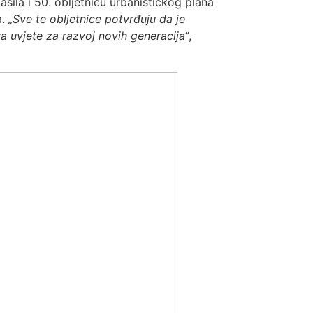
asila i 50. obljetnicu urbanističkog plana
a.
„Sve te obljetnice potvrđuju da je
a uvjete za razvoj novih generacija“
,