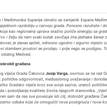
a i Međimurske županije obratio se zamjenik župana Međi
pješnom razdoblju u razvoju grada. Ponosno rezultate i do
 koja kao regionalna uprava snažno potiče sinergiju sa gr
štvo i želju da nam svaki kutak zavičaja ima jednake šanse
 Čakovec je danas epitet, odnosno ugodno i sigurno mjesto z
novi stambeni prostori se prodaju i prije nego se podignu. T
u ostalog Medved.
 dobrobit građana
og vijeća Grada Čakovca
Josip Varga
, osvrnuo se na rad G
t političke odgovornosti, međusobnog uvažavanja i donoš
ečko Gradsko vijeće kroz sve svoje sazive, unatoč politički
rada i poboljšanje kvalitete života njegovih stanovnika.
„Vijeć
jeren sam da nas sve povezuje isti cilj, dobrobit građana Č
simo odluke koje će omogućiti nova postignuća i nove kor