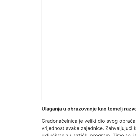
Ulaganja u obrazovanje kao temelj razv
Gradonačelnica je veliki dio svog obraća
vrijednost svake zajednice. Zahvaljujući
uključivanja u vrtićki program. Time se, i