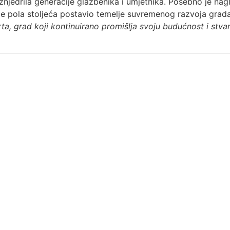
znjedrila generacije glazbenika i umjetnika. Posebno je nagl
je pola stoljeća postavio temelje suvremenog razvoja grad
ta, grad koji kontinuirano promišlja svoju budućnost i stvar