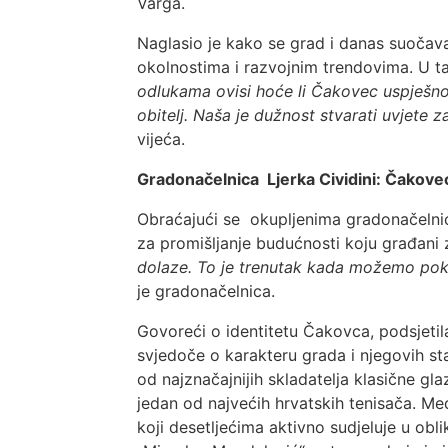
Varga.
Naglasio je kako se grad i danas suočav
okolnostima i razvojnim trendovima. U t
odlukama ovisi hoće li Čakovec uspješno isk
obitelj. Naša je dužnost stvarati uvjete z
vijeća.
Gradonačelnica Ljerka Cividini: Čakovec
Obraćajući se okupljenima gradonačeln
za promišljanje budućnosti koju građani 
dolaze. To je trenutak kada možemo pokaz
je gradonačelnica.
Govoreći o identitetu Čakovca, podsjetila
svjedoče o karakteru grada i njegovih s
od najznačajnijih skladatelja klasične gl
jedan od najvećih hrvatskih tenisača. M
koji desetljećima aktivno sudjeluje u ob