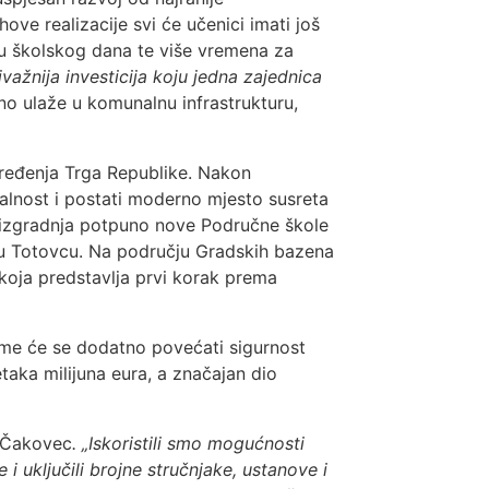
ve realizacije svi će učenici imati još
ju školskog dana te više vremena za
važnija investicija koju jedna zajednica
no ulaže u komunalnu infrastrukturu,
 uređenja Trga Republike. Nakon
nalnost i postati moderno mjesto susreta
i izgradnja potpuno nove Područne škole
a u Totovcu. Na području Gradskih bazena
 koja predstavlja prvi korak prema
čime će se dodatno povećati sigurnost
etaka milijuna eura, a značajan dio
a Čakovec
. „Iskoristili smo mogućnosti
 uključili brojne stručnjake, ustanove i