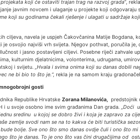
projekata koji će ostaviti trajan trag na razvoj grada“
, rekl
janje javnim novcem i ulaganje u projekte koji odgovaraj
eme koji su godinama čekali rješenje i ulagati u sadržaje koj
likih ciljeva, navela je uspjeh Čakovčanina Matije Bogdana,
je osvojio najviši vrh svijeta. Njegov pothvat, poručila je, 
učnost i jasno postavljeni ciljevi. Posebne riječi zahvale 
ma, kulturnim djelatnicima, volonterima, udrugama, umirovlj
skoj i svijetu.
„Hvala i svima onima koji su danas dobili nag
 ne bi bio to što je.“,
rekla je na samom kraju gradonačeln
mnogobrojni gosti
ednika Republike Hrvatske
Zorana Milanovića,
predstojnik
RH i u svoje osobno ime svim građanima Dan grada
. „Doći u
dnu sredinu u kojoj se dobro živi i koja je zapravo za ci
 naše zemlje svodi nam se na to kakva će biti turistička sezo
bude bolje. Sve ono što smo danas ovdje čuli i ono što mi sa
ego što je danas. To je ono što vas čini drugačijima od o