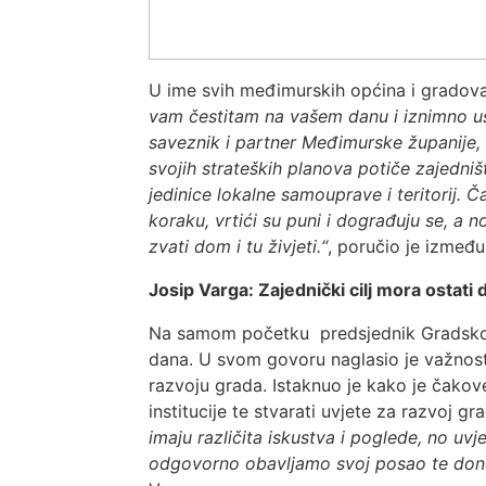
U ime svih međimurskih općina i gradov
vam čestitam na vašem danu i iznimno us
saveznik i partner Međimurske županije,
svojih strateških planova potiče zajedni
jedinice lokalne samouprave i teritorij.
koraku, vrtići su puni i dograđuju se, a 
zvati dom i tu živjeti.“
, poručio je izmeđ
Josip Varga: Zajednički cilj mora ostati
Na samom početku predsjednik Gradsk
dana. U svom govoru naglasio je važnos
razvoju grada. Istaknuo je kako je čakov
institucije te stvarati uvjete za razvoj g
imaju različita iskustva i poglede, no uv
odgovorno obavljamo svoj posao te dono