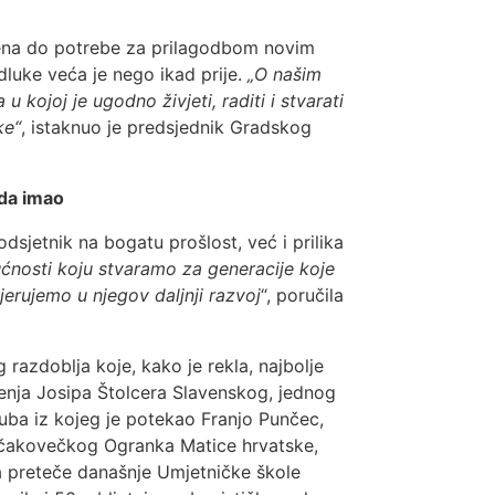
jena do potrebe za prilagodbom novim
luke veća je nego ikad prije.
„O našim
u kojoj je ugodno živjeti, raditi i stvarati
ke“
, istaknuo je predsjednik Gradskog
ada imao
sjetnik na bogatu prošlost, već i prilika
ućnosti koju stvaramo za generacije koje
erujemo u njegov daljnji razvoj
“, poručila
 razdoblja koje, kako je rekla, najbolje
enja Josipa Štolcera Slavenskog, jednog
kluba iz kojeg je potekao Franjo Punčec,
a čakovečkog Ogranka Matice hrvatske,
ka preteče današnje Umjetničke škole