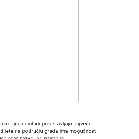
avo djeca i mladi predstavljaju najveću
o dijete na području grada ima mogućnost
uspješan razvoj od najranije