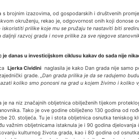
a s brojnim izazovima, od gospodarskih i društvenih prom
akvom okruženju, rekao je, odgovornost onih koji donose od
oristiti prilike koje mu se pružaju te nastaviti biti sredina 
a daljnji razvoj grada i nove prilike za sve njegove stanovni
 je danas u investicijskom ciklusu kakav do sada nije nik
ica
Ljerka Cividini
naglasila je kako Dan grada nije samo pod
zajednički grade.
„Dan grada prilika je da se radujemo bud
ati koliko smo ponosni na grad u kojem živimo i koliko vj
 je na niz značajnih obljetnica obilježenih tijekom proteklog
tanovnika. Tako je ove godine obilježeno 130 godina od rođ
azbe 20. stoljeća. Tu je i stota obljetnica osnutka teniskog 
eđu važnim obljetnicama istaknula je i 90 godina djelovanj
likovanju kulturnog života grada, kao i 80 godina od osnut