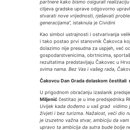
partnere kako bismo osigurali realizaciju 
ciljeva gradske uprave odgovorno upravl
stvarati nove vrijednosti, rješavati probl
generacijama“,
istaknula je Cividini
Kao simbol ustrajnosti i ostvarivanja ve
i tako postao prvi stanovnik Čakovca koji 
dolazimo nije presudna za uspjeh, već odl
gospodarstvenicima, obrtnicima, sportaši
rezultatima predstavljaju Čakovec u Hrvat
svima nama. Bez Vas i vašeg rada, Čakovec
Čakovcu Dan Grada dolaskom čestitali 
U prigodnom obraćanju izaslanik predsj
Miljenić
čestitao je u ime predsjednika 
Uvijek kada dođemo u vaš grad vidimo je
živjeti i bez turizma. Nažalost, veći dio
je izuzetno važna stvar, ambiciju da vam 
upravo ta ambicija da sutra bude bolje n