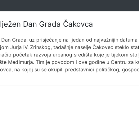
ilježen Dan Grada Čakovca
Dan Grada, uz prisjećanje na jedan od najvažnijih datuma u
jom Jurja IV. Zrinskog, tadašnje naselje Čakovec steklo sta
načio početak razvoja urbanog središta koje je tijekom stolj
šte Međimurja. Tim je povodom i ove godine u Centru za k
ca, na kojoj su se okupili predstavnici političkog, gospo