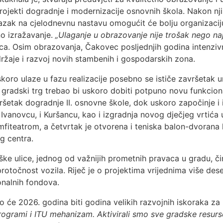
jekti dogradnje i modernizacije osnovnih škola. Nakon njiho
elazak na cjelodnevnu nastavu omogućit će bolju organizaci
no izražavanje.
„Ulaganje u obrazovanje nije trošak nego naj
ca. Osim obrazovanja, Čakovec posljednjih godina intenziv
ržaje i razvoj novih stambenih i gospodarskih zona.
uskoro ulaze u fazu realizacije posebno se ističe završetak
ji gradski trg trebao bi uskoro dobiti potpuno novu funkcio
ršetak dogradnje II. osnovne škole, dok uskoro započinje 
u Ivanovcu, i Kuršancu, kao i izgradnja novog dječjeg vrtić
 amfiteatrom, a četvrtak je otvorena i teniska balon-dvorana
g centra.
oške ulice, jednog od važnijih prometnih pravaca u gradu, 
protočnost vozila. Riječ je o projektima vrijednima više des
onalnih fondova.
o će 2026. godina biti godina velikih razvojnih iskoraka z
ogrami i ITU mehanizam. Aktivirali smo sve gradske resurse i