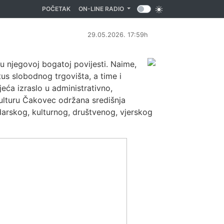
(CURRENT)
POČETAK
ON-LINE RADIO
29.05.2026. 17:59h
 njegovoj bogatoj povijesti. Naime,
tus slobodnog trgovišta, a time i
eća izraslo u administrativno,
ulturu Čakovec održana središnja
darskog, kulturnog, društvenog, vjerskog