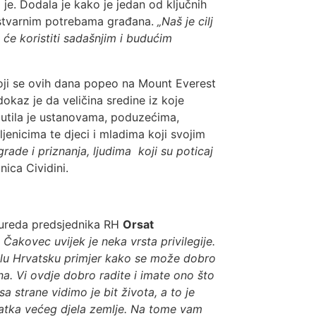
a je. Dodala je kako je jedan od ključnih
u stvarnim potrebama građana.
„Naš je cilj
i će koristiti sadašnjim i budućim
 koji se ovih dana popeo na Mount Everest
dokaz je da veličina sredine iz koje
uputila je ustanovama, poduzećima,
enicima te djeci i mladima koji svojim
rade i priznanja, ljudima koji su poticaj
ica Cividini.
 ureda predsjednika RH
Orsat
 Čakovec uvijek je neka vrsta privilegije.
jelu Hrvatsku primjer kako se može dobro
na. Vi ovdje dobro radite i imate ono što
 strane vidimo je bit života, a to je
statka većeg djela zemlje. Na tome vam