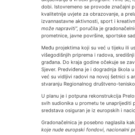
dobi. Istovremeno se provode značajni pro
kvalitetnije uvjete za obrazovanje, a pr
izvannastavne aktivnosti, sport i kreativ
može napraviti“,
poručila je gradonačelni
prometnice, javne površine, sportske sad
Među projektima koji su već u tijeku ili 
višegodišnjih priprema i radova, središn
građana. Do kraja godine očekuje se zav
Sjever. Predviđena je i dogradnja škola 
već su vidljivi radovi na novoj šetnici s
stvaranju Regionalnog društveno-tenisko
U planu je i potpuna rekonstrukcija Prel
svih sudionika u prometu te unaprijediti 
sredstava osiguran je iz europskih i naci
Gradonačelnica je posebno naglasila kak
koje nude europski fondovi, nacionalni pr