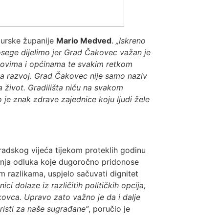
murske županije
Mario Medved
.
„Iskreno
sege dijelimo jer Grad Čakovec važan je
adovima i općinama te svakim retkom
 za razvoj. Grad Čakovec nije samo naziv
a život. Gradilišta niču na svakom
o je znak zdrave zajednice koju ljudi žele
radskog vijeća tijekom proteklih godinu
enja odluka koje dugoročno pridonose
m razlikama, uspjelo sačuvati dignitet
nici dolaze iz različitih političkih opcija,
akovca. Upravo zato važno je da i dalje
isti za naše sugrađane“
, poručio je