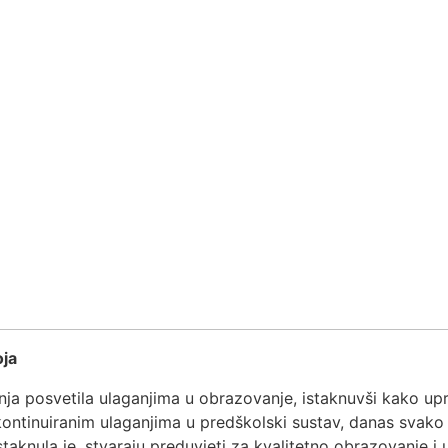
oja
nja posvetila ulaganjima u obrazovanje, istaknuvši kako upr
 kontinuiranim ulaganjima u predškolski sustav, danas svak
staknula je, stvaraju preduvjeti za kvalitetno obrazovanje i 