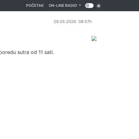
(CURRENT)
POČETAK
ON-LINE RADIO
29.05.2026. 08:57h
sporedu sutra od 11 sati.