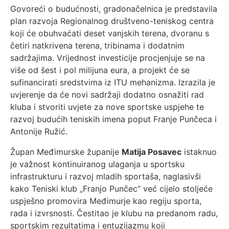
Govoreći o budućnosti, gradonačelnica je predstavila
plan razvoja Regionalnog društveno-teniskog centra
koji će obuhvaćati deset vanjskih terena, dvoranu s
četiri natkrivena terena, tribinama i dodatnim
sadržajima. Vrijednost investicije procjenjuje se na
više od šest i pol milijuna eura, a projekt će se
sufinancirati sredstvima iz ITU mehanizma. Izrazila je
uvjerenje da će novi sadržaji dodatno osnažiti rad
kluba i stvoriti uvjete za nove sportske uspjehe te
razvoj budućih teniskih imena poput Franje Punčeca i
Antonije Ružić.
Župan Međimurske županije
Matija Posavec
istaknuo
je važnost kontinuiranog ulaganja u sportsku
infrastrukturu i razvoj mladih sportaša, naglasivši
kako Teniski klub „Franjo Punčec“ već cijelo stoljeće
uspješno promovira Međimurje kao regiju sporta,
rada i izvrsnosti. Čestitao je klubu na predanom radu,
sportskim rezultatima i entuzijazmu koji