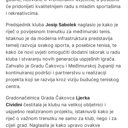
će pridonijeti kvalitetnijem radu s mladim sportašima
i rekreativcima.
Predsjednik kluba
Josip Sabolek
naglasio je kako je
riječ o povijesnom trenutku za međimurski tenis.
Istaknuo je da moderna infrastruktura predstavlja
temelj razvoja svakog sporta, a posebice tenisa, te
kako će novi uvjeti omogućiti dodatni iskorak u radu
kluba i stvaranju novih generacija uspješnih igrača.
Zahvalio je Gradu Čakovcu i Međimurskoj županiji na
kontinuiranoj podršci i partnerstvu u realizaciji
projekta koji se razvija kroz viziju budućeg teniskog
centra.
Gradonačelnica Grada Čakovca
Ljerka
Cividini
čestitala je klubu na velikoj obljetnici i
uspješno realiziranom projektu, istaknuvši kako je
riječ o važnom trenutku ne samo za klub, nego i za
cijeli grad. Naglasila je kako upravo ovakve