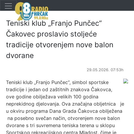
Teniski klub „Franjo Punčec“
Čakovec proslavio stoljeće
tradicije otvorenjem nove balon
dvorane
29.05.2026. 07:53h
Teniski klub „Franjo Punčec“, simbol sportske
tradicije i jedan od zaštitnih znakova Čakovca,
ove godine obilježava velikih 100 godina
neprekidnog djelovanja. Ova značajna obljetnica je
u okviru programa Dana Grada Čakovca obilježena
na posebno svečan način, otvorenjem nove balon
dvorane s tri suvremena teniska terena u sklopu
Sportskog rekreacijskog centra Mladost, čime je