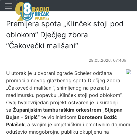
Premijera spota „Klinček stoji pod
oblokom“ Dječjeg zbora
“Čakovečki mališani“
28.05.2026. 07:46h
U utorak je u dvorani zgrade Scheier održana
promocija novog glazbenog spota Dječjeg zbora
„Čakovečki mališani“, snimljenog na poznatu
međimursku popevku „Klinček stoji pod oblokom“.
Ovaj hvalevrijedan projekt ostvaren je u suradnji
sa
Županijskim tamburaškim orkestrom „Stjepan
Bujan – Stipić“
te violinisticom
Doroteom Božić
Palašek
, a svojim je umjetničkim i emotivnim dojmom
oduševio mnogobrojnu publiku okupljenu na