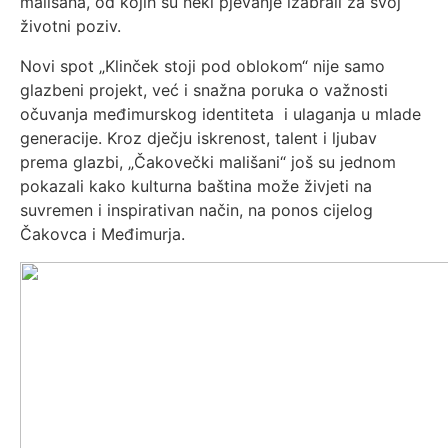
mališana, od kojih su neki pjevanje izabrali za svoj
životni poziv.
Novi spot „Klinček stoji pod oblokom“ nije samo
glazbeni projekt, već i snažna poruka o važnosti
očuvanja međimurskog identiteta i ulaganja u mlade
generacije. Kroz dječju iskrenost, talent i ljubav
prema glazbi, „Čakovečki mališani“ još su jednom
pokazali kako kulturna baština može živjeti na
suvremen i inspirativan način, na ponos cijelog
Čakovca i Međimurja.