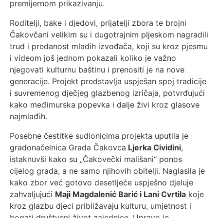
premijernom prikazivanju.
Roditelji, bake i djedovi, prijatelji zbora te brojni
Čakovčani velikim su i dugotrajnim pljeskom nagradili
trud i predanost mladih izvođača, koji su kroz pjesmu
i videom još jednom pokazali koliko je važno
njegovati kulturnu baštinu i prenositi je na nove
generacije. Projekt predstavlja uspješan spoj tradicije
i suvremenog dječjeg glazbenog izričaja, potvrđujući
kako međimurska popevka i dalje živi kroz glasove
najmlađih.
Posebne čestitke sudionicima projekta uputila je
gradonačelnica Grada Čakovca
Ljerka Cividini
,
istaknuvši kako su „Čakovečki mališani“ ponos
cijelog grada, a ne samo njihovih obitelji. Naglasila je
kako zbor već gotovo desetljeće uspješno djeluje
zahvaljujući
Maji Magdalenić Barić i Lani Cvrtila
koje
kroz glazbu djeci približavaju kulturu, umjetnost i
bogati društveni život zajednice. Upravo je