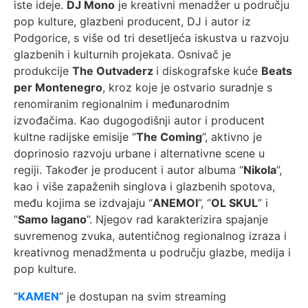
iste ideje.
DJ Mono
je kreativni menadžer u području
pop kulture, glazbeni producent, DJ i autor iz
Podgorice, s više od tri desetljeća iskustva u razvoju
glazbenih i kulturnih projekata. Osnivač je
produkcije
The Outvaderz
i diskografske kuće
Beats
per Montenegro
, kroz koje je ostvario suradnje s
renomiranim regionalnim i međunarodnim
izvođačima. Kao dugogodišnji autor i producent
kultne radijske emisije “
The Coming
”, aktivno je
doprinosio razvoju urbane i alternativne scene u
regiji. Također je producent i autor albuma “
Nikola
”,
kao i više zapaženih singlova i glazbenih spotova,
među kojima se izdvajaju “
ANEMOI
”, “
OL SKUL
” i
“
Samo lagano
”. Njegov rad karakterizira spajanje
suvremenog zvuka, autentičnog regionalnog izraza i
kreativnog menadžmenta u području glazbe, medija i
pop kulture.
“
KAMEN
” je dostupan na svim streaming