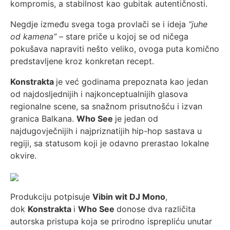
kompromis, a stabilnost kao gubitak autentičnosti.
Negdje između svega toga provlači se i ideja
“juhe
od kamena”
– stare priče u kojoj se od ničega
pokušava napraviti nešto veliko, ovoga puta komično
predstavljene kroz konkretan recept.
Konstrakta
je već godinama prepoznata kao jedan
od najdosljednijih i najkonceptualnijih glasova
regionalne scene, sa snažnom prisutnošću i izvan
granica Balkana.
Who See
je jedan od
najdugovječnijih i najpriznatijih hip-hop sastava u
regiji, sa statusom koji je odavno prerastao lokalne
okvire.
Produkciju potpisuje
Vibin wit DJ Mono
,
dok
Konstrakta
i
Who See
donose dva različita
autorska pristupa koja se prirodno isprepliću unutar