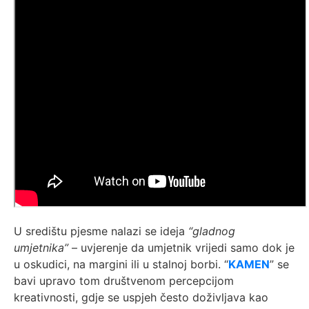
U središtu pjesme nalazi se ideja
“gladnog
umjetnika”
– uvjerenje da umjetnik vrijedi samo dok je
u oskudici, na margini ili u stalnoj borbi. “
KAMEN
” se
bavi upravo tom društvenom percepcijom
kreativnosti, gdje se uspjeh često doživljava kao