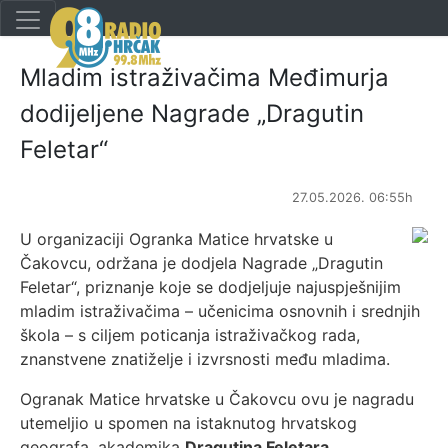
Mladim istraživačima Međimurja
dodijeljene Nagrade „Dragutin
Feletar“
27.05.2026. 06:55h
U organizaciji Ogranka Matice hrvatske u
Čakovcu, održana je dodjela Nagrade „Dragutin
Feletar“, priznanje koje se dodjeljuje najuspješnijim
mladim istraživačima – učenicima osnovnih i srednjih
škola – s ciljem poticanja istraživačkog rada,
znanstvene znatiželje i izvrsnosti među mladima.
Ogranak Matice hrvatske u Čakovcu ovu je nagradu
utemeljio u spomen na istaknutog hrvatskog
geografa, akademika
Dragutina Feletara
,