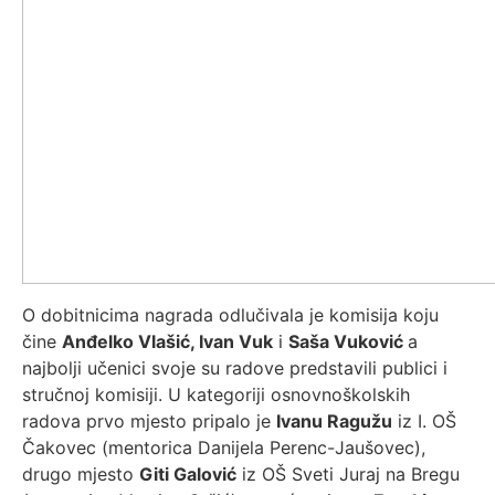
O dobitnicima nagrada odlučivala je komisija koju
čine
Anđelko Vlašić, Ivan Vuk
i
Saša Vuković
a
najbolji učenici svoje su radove predstavili publici i
stručnoj komisiji. U kategoriji osnovnoškolskih
radova prvo mjesto pripalo je
Ivanu Ragužu
iz I. OŠ
Čakovec (mentorica Danijela Perenc-Jaušovec),
drugo mjesto
Giti Galović
iz OŠ Sveti Juraj na Bregu