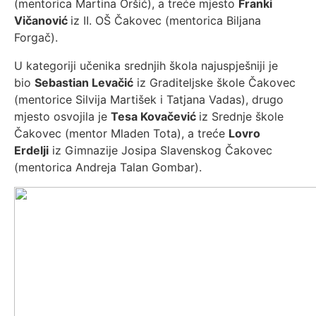
(mentorica Martina Oršić), a treće mjesto
Franki
Vičanović
iz II. OŠ Čakovec (mentorica Biljana
Forgač).
U kategoriji učenika srednjih škola najuspješniji je
bio
Sebastian Levačić
iz Graditeljske škole Čakovec
(mentorice Silvija Martišek i Tatjana Vadas), drugo
mjesto osvojila je
Tesa Kovačević
iz Srednje škole
Čakovec (mentor Mladen Tota), a treće
Lovro
Erdelji
iz Gimnazije Josipa Slavenskog Čakovec
(mentorica Andreja Talan Gombar).