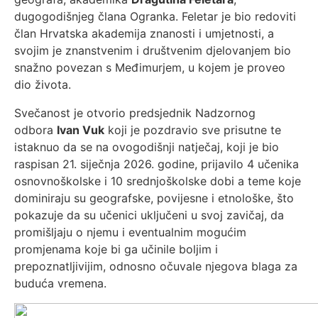
dugogodišnjeg člana Ogranka. Feletar je bio redoviti
član Hrvatska akademija znanosti i umjetnosti, a
svojim je znanstvenim i društvenim djelovanjem bio
snažno povezan s Međimurjem, u kojem je proveo
dio života.
Svečanost je otvorio predsjednik Nadzornog
odbora
Ivan Vuk
koji je pozdravio sve prisutne te
istaknuo da se na ovogodišnji natječaj, koji je bio
raspisan 21. siječnja 2026. godine, prijavilo 4 učenika
osnovnoškolske i 10 srednjoškolske dobi a teme koje
dominiraju su geografske, povijesne i etnološke, što
pokazuje da su učenici uključeni u svoj zavičaj, da
promišljaju o njemu i eventualnim mogućim
promjenama koje bi ga učinile boljim i
prepoznatljivijim, odnosno očuvale njegova blaga za
buduća vremena.