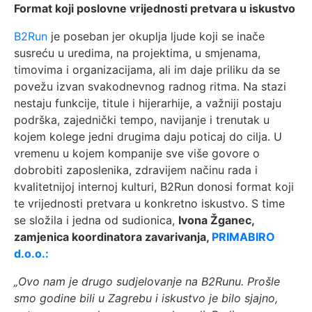
Format koji poslovne vrijednosti pretvara u iskustvo
B2Run
je poseban jer okuplja ljude koji se inače
susreću u uredima, na projektima, u smjenama,
timovima i organizacijama, ali im daje priliku da se
povežu izvan svakodnevnog radnog ritma. Na stazi
nestaju funkcije, titule i hijerarhije, a važniji postaju
podrška, zajednički tempo, navijanje i trenutak u
kojem kolege jedni drugima daju poticaj do cilja. U
vremenu u kojem kompanije sve više govore o
dobrobiti zaposlenika, zdravijem načinu rada i
kvalitetnijoj internoj kulturi, B2Run donosi format koji
te vrijednosti pretvara u konkretno iskustvo. S time
se složila i jedna od sudionica,
Ivona Žganec,
zamjenica koordinatora zavarivanja,
PRIMABIRO
d.o.o.:
„Ovo nam je drugo sudjelovanje na B2Runu. Prošle
smo godine bili u Zagrebu i iskustvo je bilo sjajno,