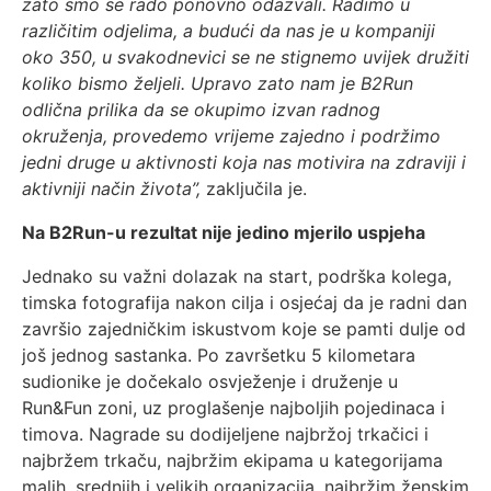
zato smo se rado ponovno odazvali. Radimo u
različitim odjelima, a budući da nas je u kompaniji
oko 350, u svakodnevici se ne stignemo uvijek družiti
koliko bismo željeli. Upravo zato nam je B2Run
odlična prilika da se okupimo izvan radnog
okruženja, provedemo vrijeme zajedno i podržimo
jedni druge u aktivnosti koja nas motivira na zdraviji i
aktivniji način života”,
zaključila je.
Na B2Run-u rezultat nije jedino mjerilo uspjeha
Jednako su važni dolazak na start, podrška kolega,
timska fotografija nakon cilja i osjećaj da je radni dan
završio zajedničkim iskustvom koje se pamti dulje od
još jednog sastanka. Po završetku 5 kilometara
sudionike je dočekalo osvježenje i druženje u
Run&Fun zoni, uz proglašenje najboljih pojedinaca i
timova. Nagrade su dodijeljene najbržoj trkačici i
najbržem trkaču, najbržim ekipama u kategorijama
malih, srednjih i velikih organizacija, najbržim ženskim