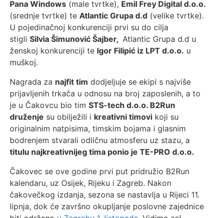
Pana Windows
(male tvrtke),
Emil Frey Digital d.o.o.
(srednje tvrtke) te
Atlantic Grupa d.d
(velike tvrtke).
U pojedinačnoj konkurenciji prvi su do cilja
stigli
Silvia Šimunović Šajber,
Atlantic Grupa d.d u
ženskoj konkurenciji te
Igor Filipić iz LPT d.o.o.
u
muškoj.
Nagrada za
najfit tim
dodjeljuje se ekipi s najviše
prijavljenih trkača u odnosu na broj zaposlenih, a to
je u Čakovcu bio tim
STS-tech d.o.o. B2Run
druženje
su obilježili i
kreativni timovi
koji su
originalnim natpisima, timskim bojama i glasnim
bodrenjem stvarali odličnu atmosferu uz stazu, a
titulu najkreativnijeg tima ponio je TE-PRO d.o.o.
Čakovec se ove godine prvi put pridružio B2Run
kalendaru, uz Osijek, Rijeku i Zagreb. Nakon
čakovečkog izdanja, sezona se nastavlja u Rijeci 11.
lipnja, dok će završno okupljanje poslovne zajednice