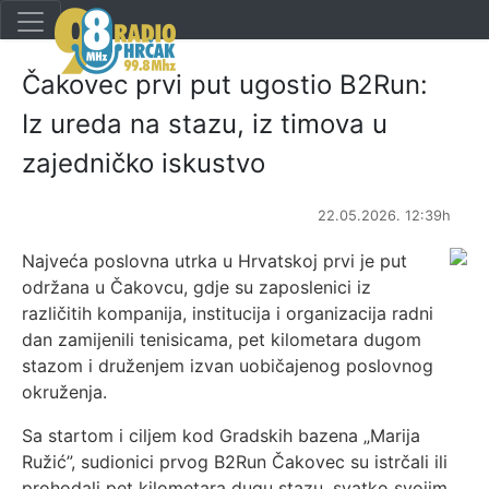
Čakovec prvi put ugostio B2Run:
Iz ureda na stazu, iz timova u
zajedničko iskustvo
22.05.2026. 12:39h
Najveća poslovna utrka u Hrvatskoj prvi je put
održana u Čakovcu, gdje su zaposlenici iz
različitih kompanija, institucija i organizacija radni
dan zamijenili tenisicama, pet kilometara dugom
stazom i druženjem izvan uobičajenog poslovnog
okruženja.
Sa startom i ciljem kod Gradskih bazena „Marija
Ružić”, sudionici prvog B2Run Čakovec su istrčali ili
prohodali pet kilometara dugu stazu, svatko svojim