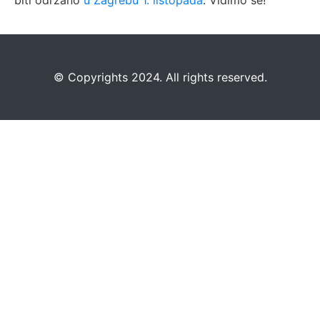
biti održano
u Zagrebu 1. listopada
. Vidimo se!
©️
Copyrights 2024. All rights reserved.