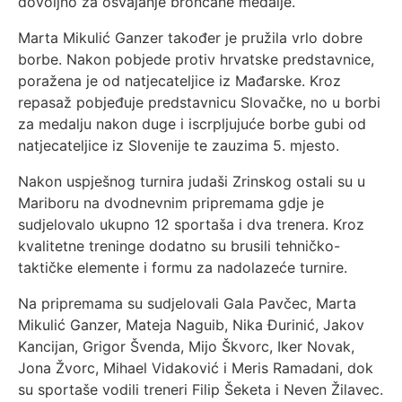
dovoljno za osvajanje brončane medalje.
Marta Mikulić Ganzer također je pružila vrlo dobre
borbe. Nakon pobjede protiv hrvatske predstavnice,
poražena je od natjecateljice iz Mađarske. Kroz
repasaž pobjeđuje predstavnicu Slovačke, no u borbi
za medalju nakon duge i iscrpljujuće borbe gubi od
natjecateljice iz Slovenije te zauzima 5. mjesto.
Nakon uspješnog turnira judaši Zrinskog ostali su u
Mariboru na dvodnevnim pripremama gdje je
sudjelovalo ukupno 12 sportaša i dva trenera. Kroz
kvalitetne treninge dodatno su brusili tehničko-
taktičke elemente i formu za nadolazeće turnire.
Na pripremama su sudjelovali Gala Pavčec, Marta
Mikulić Ganzer, Mateja Naguib, Nika Đurinić, Jakov
Kancijan, Grigor Švenda, Mijo Škvorc, Iker Novak,
Jona Žvorc, Mihael Vidaković i Meris Ramadani, dok
su sportaše vodili treneri Filip Šeketa i Neven Žilavec.