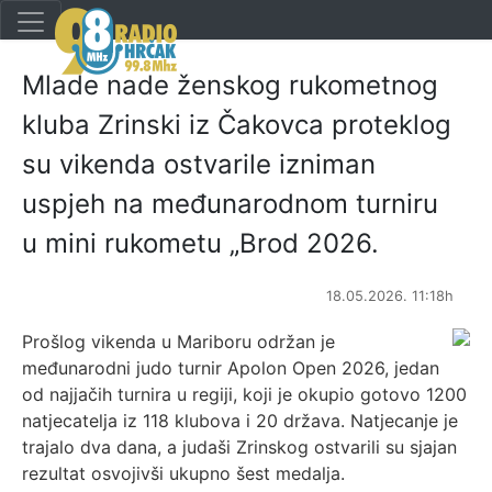
Mlade nade ženskog rukometnog
kluba Zrinski iz Čakovca proteklog
su vikenda ostvarile izniman
uspjeh na međunarodnom turniru
u mini rukometu „Brod 2026.
18.05.2026. 11:18h
Prošlog vikenda u Mariboru održan je
međunarodni judo turnir Apolon Open 2026, jedan
od najjačih turnira u regiji, koji je okupio gotovo 1200
natjecatelja iz 118 klubova i 20 država. Natjecanje je
trajalo dva dana, a judaši Zrinskog ostvarili su sjajan
rezultat osvojivši ukupno šest medalja.