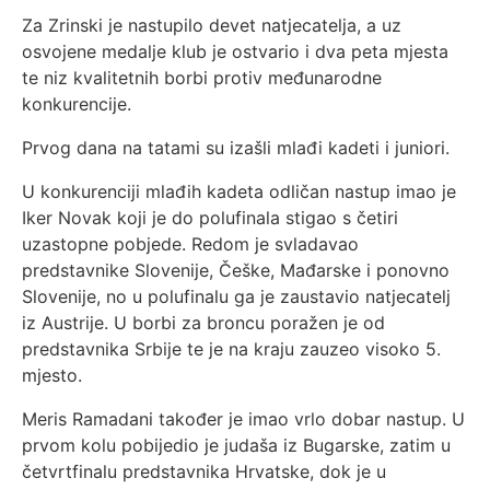
Za Zrinski je nastupilo devet natjecatelja, a uz
osvojene medalje klub je ostvario i dva peta mjesta
te niz kvalitetnih borbi protiv međunarodne
konkurencije.
Prvog dana na tatami su izašli mlađi kadeti i juniori.
U konkurenciji mlađih kadeta odličan nastup imao je
Iker Novak koji je do polufinala stigao s četiri
uzastopne pobjede. Redom je svladavao
predstavnike Slovenije, Češke, Mađarske i ponovno
Slovenije, no u polufinalu ga je zaustavio natjecatelj
iz Austrije. U borbi za broncu poražen je od
predstavnika Srbije te je na kraju zauzeo visoko 5.
mjesto.
Meris Ramadani također je imao vrlo dobar nastup. U
prvom kolu pobijedio je judaša iz Bugarske, zatim u
četvrtfinalu predstavnika Hrvatske, dok je u