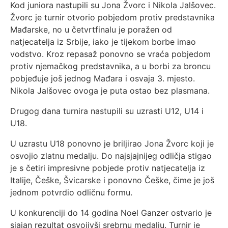
Kod juniora nastupili su Jona Žvorc i Nikola Jalšovec.
Žvorc je turnir otvorio pobjedom protiv predstavnika
Mađarske, no u četvrtfinalu je poražen od
natjecatelja iz Srbije, iako je tijekom borbe imao
vodstvo. Kroz repasaž ponovno se vraća pobjedom
protiv njemačkog predstavnika, a u borbi za broncu
pobjeđuje još jednog Mađara i osvaja 3. mjesto.
Nikola Jalšovec ovoga je puta ostao bez plasmana.
Drugog dana turnira nastupili su uzrasti U12, U14 i
U18.
U uzrastu U18 ponovno je briljirao Jona Žvorc koji je
osvojio zlatnu medalju. Do najsjajnijeg odličja stigao
je s četiri impresivne pobjede protiv natjecatelja iz
Italije, Češke, Švicarske i ponovno Češke, čime je još
jednom potvrdio odličnu formu.
U konkurenciji do 14 godina Noel Ganzer ostvario je
sjajan rezultat osvojivši srebrnu medalju. Turnir je